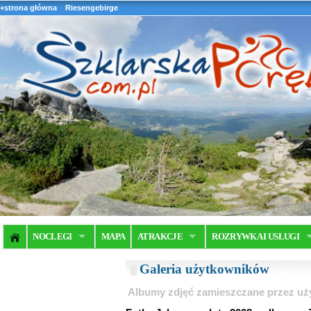
+strona główna
Riesengebirge
NOCLEGI
MAPA
ATRAKCJE
ROZRYWKA I USŁUGI
Galeria użytkowników
Albumy zdjęć zamieszczane przez u