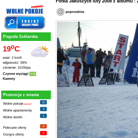
Fotka Jakuszyce luty 2008 z album
poprzednia
Pogoda Szklarska
o
19
C
wiatr: 2 km/h
wilgotność: 58%
ciśnienie: 1015hpa
Czynne wyciągi
0/18
Kamery
Promocje z miasta
11
Wolne pokoje
nowość!
3
Wolne apartamenty
1
Wolne domki
0
Polecane oferty
0
Gorące oferty