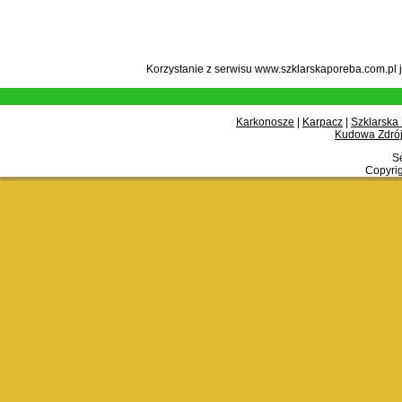
Korzystanie z serwisu www.szklarskaporeba.com.pl 
Karkonosze
|
Karpacz
|
Szklarska
Kudowa Zdrój
Se
Copyrig