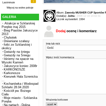
2
Lastminute
Więcej na
wolne pokoje
Album:
Zawody MUSHER CUP Sportów P
Dodał(a):
Julita
| 2008-12-10 14:02:31
GALERIA
Licznik wyświetleń: 1994
Atrakcje w Szklarskiej
Porębie maj 2015
Bieg Piastów Jakuszyce
Dodaj
ocenę i komentarz
2013
Chybotek
Drewniane szałasy
Imię lub nick
fotki ze Szklarskiej i
okolicy
Gwiazdy na śniegu
Gwiazdy na Śniegu
Wpisz treść komentarza
Idziemy na spacer na
Wysoki Kamień
Jakuszyce koniec 2008r
KARKONOSZE
Karkonosze
Kierunek Hala Szrenicka
...
Kochanówka i Wodospad
Szklarki 28.04.2020
Kościół pw. Bożego
Ciała
Moje miasto - Szklarska
Wrażenia końcowe
Poręba
Na nartach - Dolina