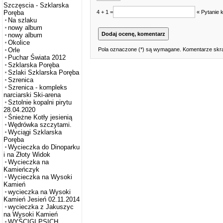
Szczęscia - Szklarska
4 + 1 =
« Pytanie 
Poręba
Na szlaku
nowy album
nowy album
Okolice
Pola oznaczone (*) są wymagane. Komentarze skra
Orle
Puchar Świata 2012
Szklarska Poręba
Szlaki Szklarska Poręba
Szrenica
Szrenica - kompleks
narciarski Ski-arena
Sztolnie kopalni pirytu
28.04.2020
Śnieżne Kotły jesienią
Wędrówka szczytami.
Wyciągi Szklarska
Poręba
Wycieczka do Dinoparku
i na Złoty Widok
Wycieczka na
Kamieńczyk
Wycieczka na Wysoki
Kamień
wycieczka na Wysoki
Kamień Jesień 02.11.2014
wycieczka z Jakuszyc
na Wysoki Kamień
WYŚCIGI PSICH