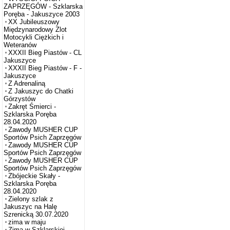
ZAPRZĘGÓW - Szklarska
Poręba - Jakuszyce 2003
XX Jubileuszowy
Międzynarodowy Zlot
Motocykli Ciężkich i
Weteranów
XXXII Bieg Piastów - CL
Jakuszyce
XXXII Bieg Piastów - F -
Jakuszyce
Z Adrenaliną
Z Jakuszyc do Chatki
Górzystów
Zakręt Śmierci -
Szklarska Poręba
28.04.2020
Zawody MUSHER CUP
Sportów Psich Zaprzęgów
Zawody MUSHER CUP
Sportów Psich Zaprzęgów
Zawody MUSHER CUP
Sportów Psich Zaprzęgów
Zbójeckie Skały -
Szklarska Poręba
28.04.2020
Zielony szlak z
Jakuszyc na Halę
Szrenicką 30.07.2020
zima w maju
Zima w Szklarskiej