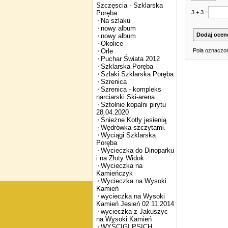
Szczęscia - Szklarska
3 + 3 =
Poręba
Na szlaku
nowy album
nowy album
Okolice
Pola oznaczon
Orle
Puchar Świata 2012
Szklarska Poręba
Szlaki Szklarska Poręba
Szrenica
Szrenica - kompleks
narciarski Ski-arena
Sztolnie kopalni pirytu
28.04.2020
Śnieżne Kotły jesienią
Wędrówka szczytami.
Wyciągi Szklarska
Poręba
Wycieczka do Dinoparku
i na Złoty Widok
Wycieczka na
Kamieńczyk
Wycieczka na Wysoki
Kamień
wycieczka na Wysoki
Kamień Jesień 02.11.2014
wycieczka z Jakuszyc
na Wysoki Kamień
WYŚCIGI PSICH