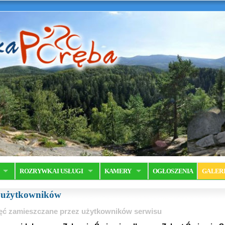
ROZRYWKA I USŁUGI
KAMERY
OGŁOSZENIA
GALER
a użytkowników
ęć zamieszczane przez użytkowników serwisu