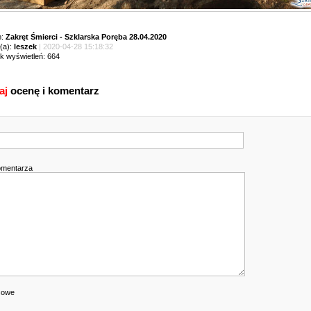
m:
Zakręt Śmierci - Szklarska Poręba 28.04.2020
(a):
leszek
| 2020-04-28 15:18:32
ik wyświetleń: 664
aj
ocenę i komentarz
omentarza
cowe