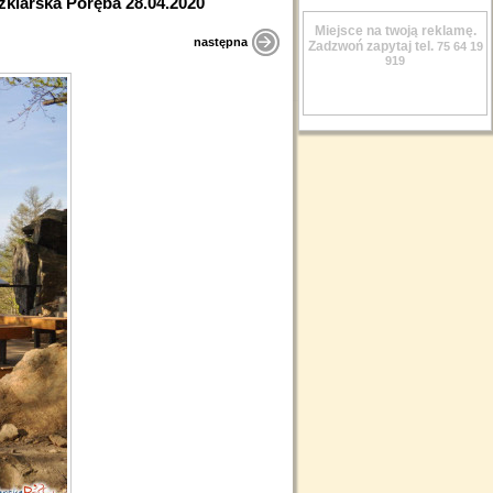
zklarska Poręba 28.04.2020
Miejsce na twoją reklamę.
następna
Zadzwoń zapytaj tel.
75 64 19
919