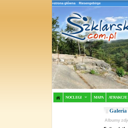
+strona główna
Riesengebirge
NOCLEGI
MAPA
ATRAKCJE
Galeri
Albumy zdj