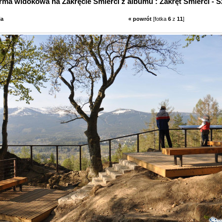
orma widokowa na Zakręcie Śmierci z albumu : Zakręt Śmierci - S
ia
« powrót
[fotka
6
z
11
]