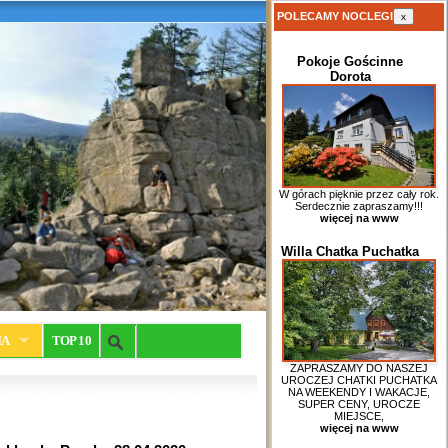
POLECAMY NOCLEGI
x
Pokoje Gościnne
Dorota
W górach pięknie przez cały rok.
Serdecznie zapraszamy!!!
więcej na www
Willa Chatka Puchatka
IA
TOP 10
ZAPRASZAMY DO NASZEJ
UROCZEJ CHATKI PUCHATKA
NA WEEKENDY I WAKACJE,
SUPER CENY, UROCZE
MIEJSCE,
więcej na www