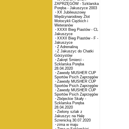
ZAPRZĘGÓW - Szklarska
Poręba - Jakuszyce 2003
XX Jubileuszowy
Międzynarodowy Zlot
Motocykli Ciężkich i
Weteranów
XXXII Bieg Piastów - CL
Jakuszyce
XXXII Bieg Piastów - F -
Jakuszyce
Z Adrenaliną
Z Jakuszyc do Chatki
Górzystów
Zakręt Śmierci -
Szklarska Poręba
28.04.2020
Zawody MUSHER CUP
Sportów Psich Zaprzęgów
Zawody MUSHER CUP
Sportów Psich Zaprzęgów
Zawody MUSHER CUP
Sportów Psich Zaprzęgów
Zbójeckie Skały -
Szklarska Poręba
28.04.2020
Zielony szlak z
Jakuszyc na Halę
Szrenicką 30.07.2020
zima w maju
Zima w Szklarskiej