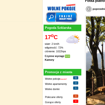
Fotka platf
poprzedn
Pogoda Szklarska
o
17
C
wiatr: 2 km/h
wilgotność: 72%
ciśnienie: 1022hpa
Czynne wyciągi
0/18
Kamery
Promocje z miasta
11
Wolne pokoje
nowość!
3
Wolne apartamenty
1
Wolne domki
0
Polecane oferty
0
Gorące oferty