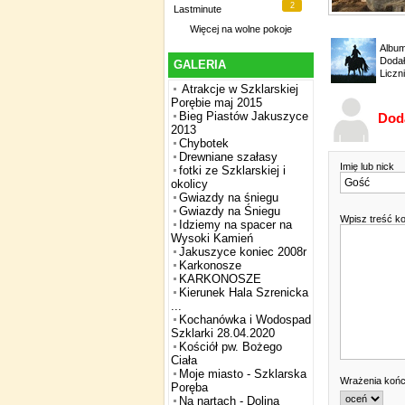
2
Lastminute
Więcej na
wolne pokoje
Albu
Dodał
GALERIA
Liczn
Atrakcje w Szklarskiej
Porębie maj 2015
Bieg Piastów Jakuszyce
Dod
2013
Chybotek
Drewniane szałasy
Imię lub nick
fotki ze Szklarskiej i
okolicy
Gwiazdy na śniegu
Gwiazdy na Śniegu
Wpisz treść k
Idziemy na spacer na
Wysoki Kamień
Jakuszyce koniec 2008r
Karkonosze
KARKONOSZE
Kierunek Hala Szrenicka
...
Kochanówka i Wodospad
Szklarki 28.04.2020
Kościół pw. Bożego
Ciała
Moje miasto - Szklarska
Wrażenia koń
Poręba
Na nartach - Dolina