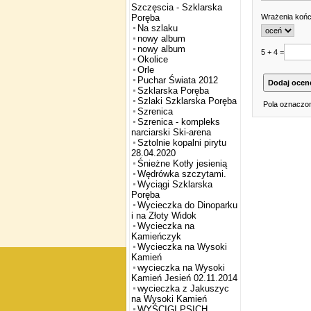
Szczęscia - Szklarska
Wrażenia koń
Poręba
Na szlaku
nowy album
nowy album
5 + 4 =
Okolice
Orle
Puchar Świata 2012
Szklarska Poręba
Szlaki Szklarska Poręba
Pola oznaczon
Szrenica
Szrenica - kompleks
narciarski Ski-arena
Sztolnie kopalni pirytu
28.04.2020
Śnieżne Kotły jesienią
Wędrówka szczytami.
Wyciągi Szklarska
Poręba
Wycieczka do Dinoparku
i na Złoty Widok
Wycieczka na
Kamieńczyk
Wycieczka na Wysoki
Kamień
wycieczka na Wysoki
Kamień Jesień 02.11.2014
wycieczka z Jakuszyc
na Wysoki Kamień
WYŚCIGI PSICH