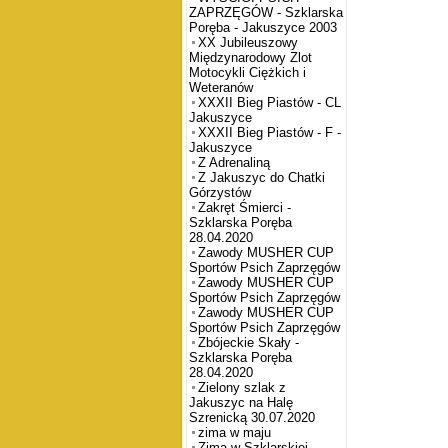
ZAPRZĘGÓW - Szklarska
Poręba - Jakuszyce 2003
XX Jubileuszowy
Międzynarodowy Zlot
Motocykli Ciężkich i
Weteranów
XXXII Bieg Piastów - CL
Jakuszyce
XXXII Bieg Piastów - F -
Jakuszyce
Z Adrenaliną
Z Jakuszyc do Chatki
Górzystów
Zakręt Śmierci -
Szklarska Poręba
28.04.2020
Zawody MUSHER CUP
Sportów Psich Zaprzęgów
Zawody MUSHER CUP
Sportów Psich Zaprzęgów
Zawody MUSHER CUP
Sportów Psich Zaprzęgów
Zbójeckie Skały -
Szklarska Poręba
28.04.2020
Zielony szlak z
Jakuszyc na Halę
Szrenicką 30.07.2020
zima w maju
Zima w Szklarskiej