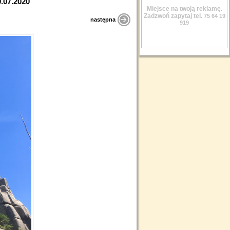
0.07.2020
Miejsce na twoją reklamę.
Zadzwoń zapytaj tel.
75 64 19
następna
919