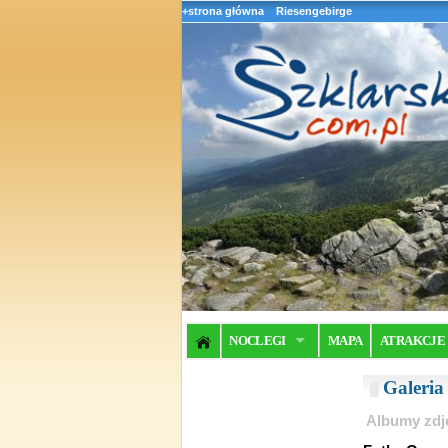
+strona główna
Riesengebirge
NOCLEGI
MAPA
ATRAKCJE
Galeri
Albumy zdj