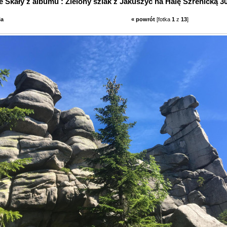
 Skały z albumu : Zielony szlak z Jakuszyc na Halę Szrenicką 3
ia
« powrót
[fotka
1
z
13
]