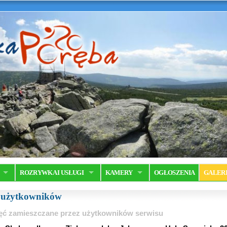
ROZRYWKA I USŁUGI
KAMERY
OGŁOSZENIA
GALER
a użytkowników
ęć zamieszczane przez użytkowników serwisu