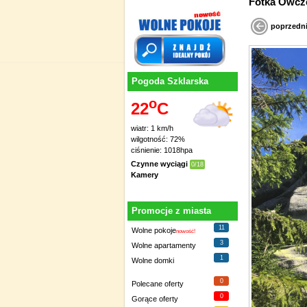
Fotka Owcze
poprzedn
Pogoda Szklarska
o
22
C
wiatr: 1 km/h
wilgotność: 72%
ciśnienie: 1018hpa
Czynne wyciągi
0/18
Kamery
Promocje z miasta
11
Wolne pokoje
nowość!
3
Wolne apartamenty
1
Wolne domki
0
Polecane oferty
0
Gorące oferty