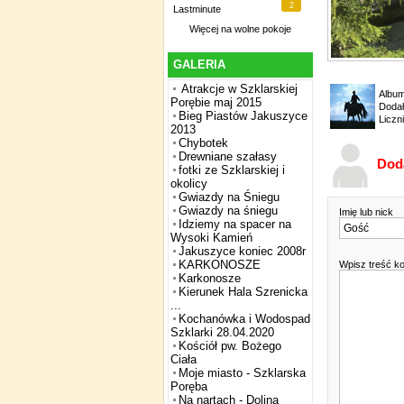
2
Lastminute
Więcej na
wolne pokoje
GALERIA
Atrakcje w Szklarskiej
Albu
Porębie maj 2015
Dodał
Bieg Piastów Jakuszyce
Liczn
2013
Chybotek
Drewniane szałasy
Dod
fotki ze Szklarskiej i
okolicy
Gwiazdy na Śniegu
Gwiazdy na śniegu
Imię lub nick
Idziemy na spacer na
Wysoki Kamień
Jakuszyce koniec 2008r
KARKONOSZE
Wpisz treść k
Karkonosze
Kierunek Hala Szrenicka
...
Kochanówka i Wodospad
Szklarki 28.04.2020
Kościół pw. Bożego
Ciała
Moje miasto - Szklarska
Poręba
Na nartach - Dolina