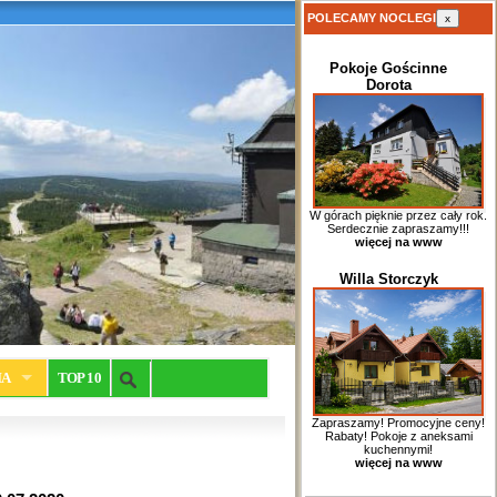
POLECAMY NOCLEGI
x
Pokoje Gościnne
Dorota
W górach pięknie przez cały rok.
Serdecznie zapraszamy!!!
więcej na www
Willa Storczyk
IA
TOP 10
Zapraszamy! Promocyjne ceny!
Rabaty! Pokoje z aneksami
kuchennymi!
więcej na www