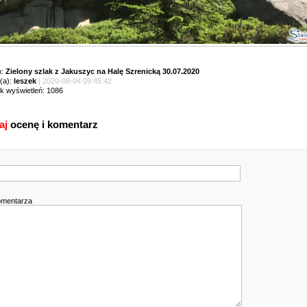
m:
Zielony szlak z Jakuszyc na Halę Szrenicką 30.07.2020
(a):
leszek
| 2020-08-04 09:45:42
ik wyświetleń: 1086
aj
ocenę i komentarz
omentarza