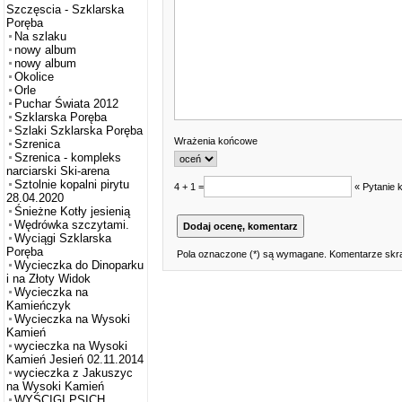
Szczęscia - Szklarska
Poręba
Na szlaku
nowy album
nowy album
Okolice
Orle
Puchar Świata 2012
Szklarska Poręba
Szlaki Szklarska Poręba
Wrażenia końcowe
Szrenica
Szrenica - kompleks
narciarski Ski-arena
Sztolnie kopalni pirytu
4 + 1 =
« Pytanie 
28.04.2020
Śnieżne Kotły jesienią
Wędrówka szczytami.
Wyciągi Szklarska
Poręba
Pola oznaczone (*) są wymagane. Komentarze skra
Wycieczka do Dinoparku
i na Złoty Widok
Wycieczka na
Kamieńczyk
Wycieczka na Wysoki
Kamień
wycieczka na Wysoki
Kamień Jesień 02.11.2014
wycieczka z Jakuszyc
na Wysoki Kamień
WYŚCIGI PSICH