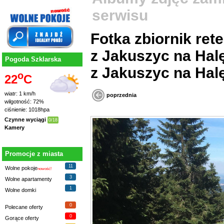
serwisu
Fotka zbiornik retencyjny w okolicach z
z Jakuszyc na Halę
Pogoda Szklarska
z Jakuszyc na Hal
o
22
C
wiatr: 1 km/h
poprzednia
wilgotność: 72%
ciśnienie: 1018hpa
Czynne wyciągi
0/18
Kamery
Promocje z miasta
11
Wolne pokoje
nowość!
3
Wolne apartamenty
1
Wolne domki
0
Polecane oferty
0
Gorące oferty