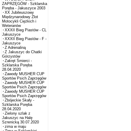
ZAPRZĘGÓW - Szklarska
Poręba - Jakuszyce 2003
XX Jubileuszowy
Międzynarodowy Zlot
Motocykli Ciężkich i
Weteranów
XXXII Bieg Piastów - CL
Jakuszyce
XXXII Bieg Piastów - F -
Jakuszyce
Z Adrenaliną
Z Jakuszyc do Chatki
Górzystów
Zakręt Śmierci -
Szklarska Poręba
28.04.2020
Zawody MUSHER CUP
Sportów Psich Zaprzęgów
Zawody MUSHER CUP
Sportów Psich Zaprzęgów
Zawody MUSHER CUP
Sportów Psich Zaprzęgów
Zbójeckie Skały -
Szklarska Poręba
28.04.2020
Zielony szlak z
Jakuszyc na Halę
Szrenicką 30.07.2020
zima w maju
Zima w Szklarskiej