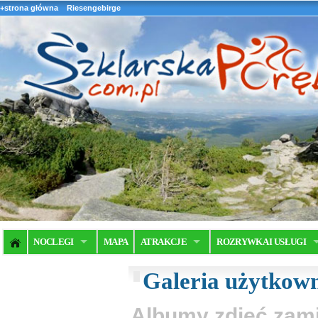
+strona główna
Riesengebirge
NOCLEGI
MAPA
ATRAKCJE
ROZRYWKA I USŁUGI
Galeria użytkow
Albumy zdjęć zam