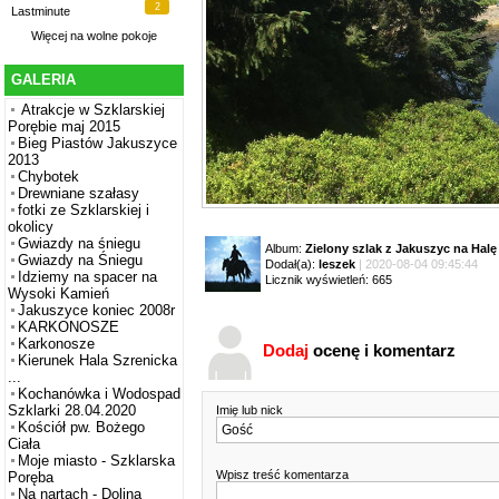
2
Lastminute
Więcej na
wolne pokoje
GALERIA
Atrakcje w Szklarskiej
Porębie maj 2015
Bieg Piastów Jakuszyce
2013
Chybotek
Drewniane szałasy
fotki ze Szklarskiej i
okolicy
Gwiazdy na śniegu
Album:
Zielony szlak z Jakuszyc na Halę
Gwiazdy na Śniegu
Dodał(a):
leszek
| 2020-08-04 09:45:44
Idziemy na spacer na
Licznik wyświetleń: 665
Wysoki Kamień
Jakuszyce koniec 2008r
KARKONOSZE
Karkonosze
Dodaj
ocenę i komentarz
Kierunek Hala Szrenicka
...
Kochanówka i Wodospad
Szklarki 28.04.2020
Imię lub nick
Kościół pw. Bożego
Ciała
Moje miasto - Szklarska
Wpisz treść komentarza
Poręba
Na nartach - Dolina