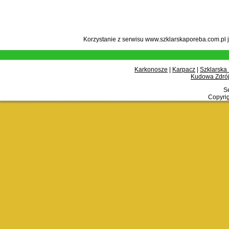
Korzystanie z serwisu www.szklarskaporeba.com.pl 
Karkonosze
|
Karpacz
|
Szklarska
Kudowa Zdrój
Se
Copyrig