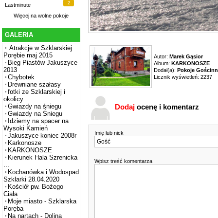
2
Lastminute
Więcej na
wolne pokoje
GALERIA
Atrakcje w Szklarskiej
Porębie maj 2015
Autor:
Marek Gąsior
Bieg Piastów Jakuszyce
Album:
KARKONOSZE
2013
Dodał(a):
Pokoje Gościnn
Chybotek
Licznik wyświetleń: 2237
Drewniane szałasy
fotki ze Szklarskiej i
okolicy
Dodaj
ocenę i komentarz
Gwiazdy na śniegu
Gwiazdy na Śniegu
Idziemy na spacer na
Wysoki Kamień
Imię lub nick
Jakuszyce koniec 2008r
Karkonosze
KARKONOSZE
Kierunek Hala Szrenicka
Wpisz treść komentarza
...
Kochanówka i Wodospad
Szklarki 28.04.2020
Kościół pw. Bożego
Ciała
Moje miasto - Szklarska
Poręba
Na nartach - Dolina