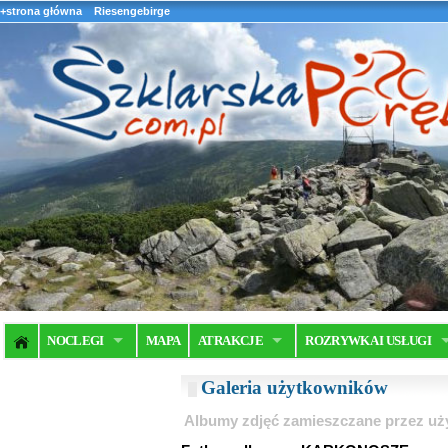
+strona główna
Riesengebirge
NOCLEGI
MAPA
ATRAKCJE
ROZRYWKA I USŁUGI
Galeria użytkowników
Albumy zdjęć zamieszczane przez u