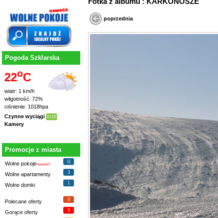
Fotka z albumu : KARKONOSZE
poprzednia
Pogoda Szklarska
o
22
C
wiatr: 1 km/h
wilgotność: 72%
ciśnienie: 1018hpa
Czynne wyciągi
0/18
Kamery
Promocje z miasta
11
Wolne pokoje
nowość!
3
Wolne apartamenty
1
Wolne domki
0
Polecane oferty
0
Gorące oferty