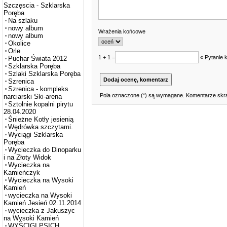
Szczęscia - Szklarska
Poręba
Na szlaku
nowy album
Wrażenia końcowe
nowy album
Okolice
Orle
1 + 1 =
« Pytanie 
Puchar Świata 2012
Szklarska Poręba
Szlaki Szklarska Poręba
Szrenica
Szrenica - kompleks
Pola oznaczone (*) są wymagane. Komentarze skra
narciarski Ski-arena
Sztolnie kopalni pirytu
28.04.2020
Śnieżne Kotły jesienią
Wędrówka szczytami.
Wyciągi Szklarska
Poręba
Wycieczka do Dinoparku
i na Złoty Widok
Wycieczka na
Kamieńczyk
Wycieczka na Wysoki
Kamień
wycieczka na Wysoki
Kamień Jesień 02.11.2014
wycieczka z Jakuszyc
na Wysoki Kamień
WYŚCIGI PSICH