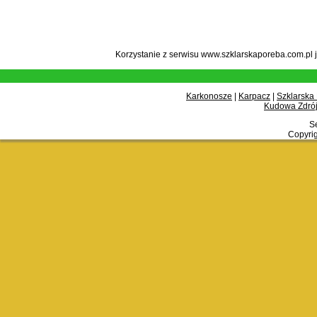
Korzystanie z serwisu www.szklarskaporeba.com.pl 
Karkonosze
|
Karpacz
|
Szklarska
Kudowa Zdrój
Se
Copyrig