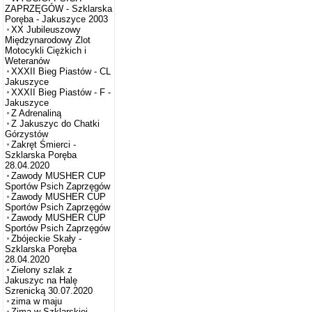
ZAPRZĘGÓW - Szklarska
Poręba - Jakuszyce 2003
XX Jubileuszowy
Międzynarodowy Zlot
Motocykli Ciężkich i
Weteranów
XXXII Bieg Piastów - CL
Jakuszyce
XXXII Bieg Piastów - F -
Jakuszyce
Z Adrenaliną
Z Jakuszyc do Chatki
Górzystów
Zakręt Śmierci -
Szklarska Poręba
28.04.2020
Zawody MUSHER CUP
Sportów Psich Zaprzęgów
Zawody MUSHER CUP
Sportów Psich Zaprzęgów
Zawody MUSHER CUP
Sportów Psich Zaprzęgów
Zbójeckie Skały -
Szklarska Poręba
28.04.2020
Zielony szlak z
Jakuszyc na Halę
Szrenicką 30.07.2020
zima w maju
Zima w Szklarskiej