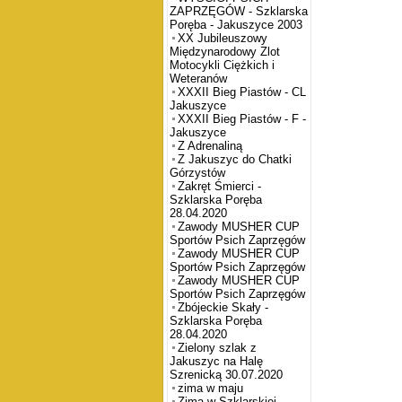
ZAPRZĘGÓW - Szklarska
Poręba - Jakuszyce 2003
XX Jubileuszowy
Międzynarodowy Zlot
Motocykli Ciężkich i
Weteranów
XXXII Bieg Piastów - CL
Jakuszyce
XXXII Bieg Piastów - F -
Jakuszyce
Z Adrenaliną
Z Jakuszyc do Chatki
Górzystów
Zakręt Śmierci -
Szklarska Poręba
28.04.2020
Zawody MUSHER CUP
Sportów Psich Zaprzęgów
Zawody MUSHER CUP
Sportów Psich Zaprzęgów
Zawody MUSHER CUP
Sportów Psich Zaprzęgów
Zbójeckie Skały -
Szklarska Poręba
28.04.2020
Zielony szlak z
Jakuszyc na Halę
Szrenicką 30.07.2020
zima w maju
Zima w Szklarskiej