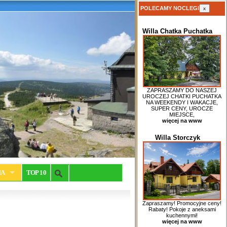
POLECAMY NOCLEGI
x
Willa Chatka Puchatka
ZAPRASZAMY DO NASZEJ
UROCZEJ CHATKI PUCHATKA
NA WEEKENDY I WAKACJE,
SUPER CENY, UROCZE
MIEJSCE,
więcej na www
Willa Storczyk
IA
TOP 10
Zapraszamy! Promocyjne ceny!
Rabaty! Pokoje z aneksami
kuchennymi!
więcej na www