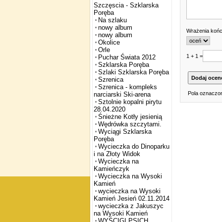
Szczęscia - Szklarska
Poręba
Na szlaku
nowy album
Wrażenia koń
nowy album
Okolice
Orle
1 + 1 =
Puchar Świata 2012
Szklarska Poręba
Szlaki Szklarska Poręba
Szrenica
Szrenica - kompleks
Pola oznaczon
narciarski Ski-arena
Sztolnie kopalni pirytu
28.04.2020
Śnieżne Kotły jesienią
Wędrówka szczytami.
Wyciągi Szklarska
Poręba
Wycieczka do Dinoparku
i na Złoty Widok
Wycieczka na
Kamieńczyk
Wycieczka na Wysoki
Kamień
wycieczka na Wysoki
Kamień Jesień 02.11.2014
wycieczka z Jakuszyc
na Wysoki Kamień
WYŚCIGI PSICH