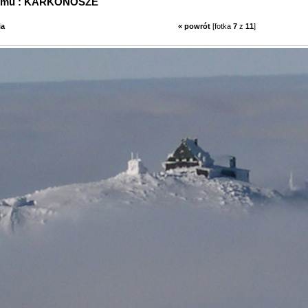
z albumu : KARKONOSZE
ia
« powrót
[fotka
7
z
11
]