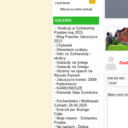
2
Lastminute
Więcej na
wolne pokoje
GALERIA
Atrakcje w Szklarskiej
Porębie maj 2015
Bieg Piastów Jakuszyce
2013
Chybotek
Drewniane szałasy
fotki ze Szklarskiej i
okolicy
Dod
Gwiazdy na śniegu
Gwiazdy na Śniegu
Idziemy na spacer na
Wysoki Kamień
Imię lub nick
Jakuszyce koniec 2008r
Karkonosze
KARKONOSZE
Kierunek Hala Szrenicka
Wpisz treść k
...
Kochanówka i Wodospad
Szklarki 28.04.2020
Kościół pw. Bożego
Ciała
Moje miasto - Szklarska
Poręba
Na nartach - Dolina