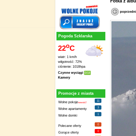
Fotka 
poprzedn
Pogoda Szklarska
o
22
C
wiatr: 1 km/h
wilgotność: 72%
ciśnienie: 1018hpa
Czynne wyciągi
0/18
Kamery
Promocje z miasta
11
Wolne pokoje
nowość!
3
Wolne apartamenty
1
Wolne domki
0
Polecane oferty
0
Gorące oferty