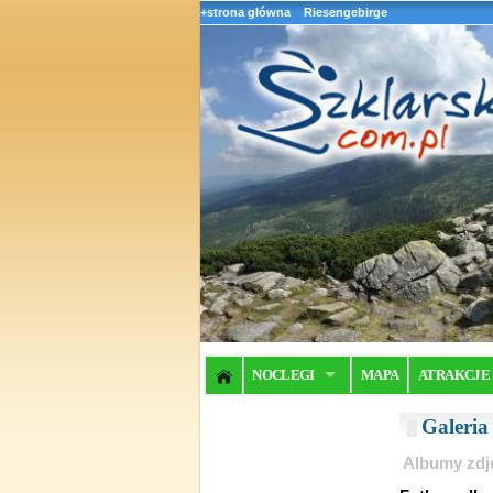
+strona główna
Riesengebirge
NOCLEGI
MAPA
ATRAKCJE
Galeri
Albumy zdj