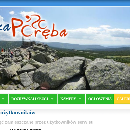
ROZRYWKA I USŁUGI
KAMERY
OGŁOSZENIA
GALER
a użytkowników
ęć zamieszczane przez użytkowników serwisu