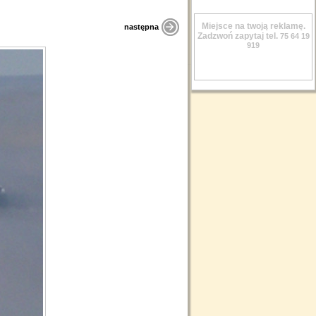
Miejsce na twoją reklamę.
następna
Zadzwoń zapytaj tel.
75 64 19
919