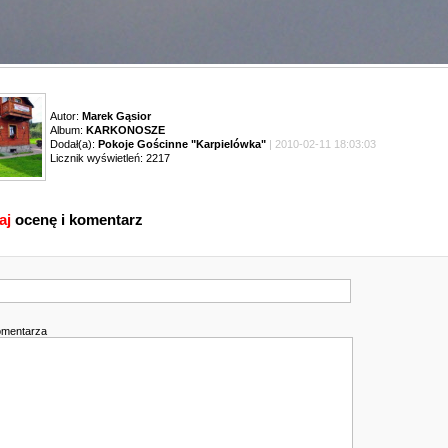
Autor:
Marek Gąsior
Album:
KARKONOSZE
Dodał(a):
Pokoje Gościnne "Karpielówka"
| 2010-02-11 18:03:03
Licznik wyświetleń: 2217
aj
ocenę i komentarz
omentarza