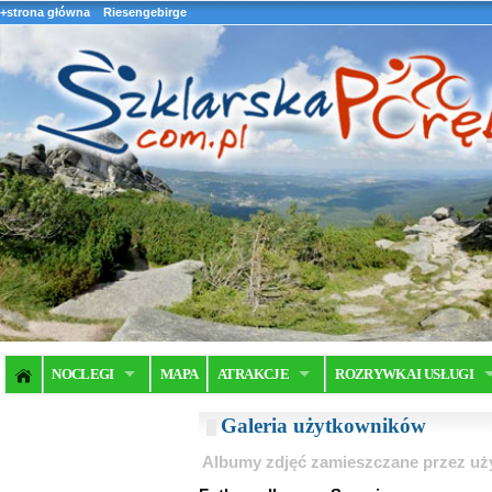
+strona główna
Riesengebirge
NOCLEGI
MAPA
ATRAKCJE
ROZRYWKA I USŁUGI
Galeria użytkowników
Albumy zdjęć zamieszczane przez u