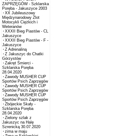
ZAPRZĘGÓW - Szklarska
Poręba - Jakuszyce 2003
XX Jubileuszowy
Międzynarodowy Zlot
Motocykli Ciężkich i
Weteranów
XXXII Bieg Piastów - CL
Jakuszyce
XXXII Bieg Piastów - F -
Jakuszyce
Z Adrenaliną
Z Jakuszyc do Chatki
Górzystów
Zakręt Śmierci -
Szklarska Poręba
28.04.2020
Zawody MUSHER CUP
Sportów Psich Zaprzęgów
Zawody MUSHER CUP
Sportów Psich Zaprzęgów
Zawody MUSHER CUP
Sportów Psich Zaprzęgów
Zbójeckie Skały -
Szklarska Poręba
28.04.2020
Zielony szlak z
Jakuszyc na Halę
Szrenicką 30.07.2020
zima w maju
Zima w Szklarskiej