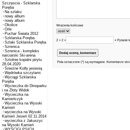
Szczęscia - Szklarska
Poręba
Na szlaku
nowy album
nowy album
Okolice
Wrażenia końcowe
Orle
Puchar Świata 2012
Szklarska Poręba
2 + 2 =
« Pytanie 
Szlaki Szklarska Poręba
Szrenica
Szrenica - kompleks
narciarski Ski-arena
Sztolnie kopalni pirytu
Pola oznaczone (*) są wymagane. Komentarze skra
28.04.2020
Śnieżne Kotły jesienią
Wędrówka szczytami.
Wyciągi Szklarska
Poręba
Wycieczka do Dinoparku
i na Złoty Widok
Wycieczka na
Kamieńczyk
Wycieczka na Wysoki
Kamień
wycieczka na Wysoki
Kamień Jesień 02.11.2014
wycieczka z Jakuszyc
na Wysoki Kamień
WYŚCIGI PSICH