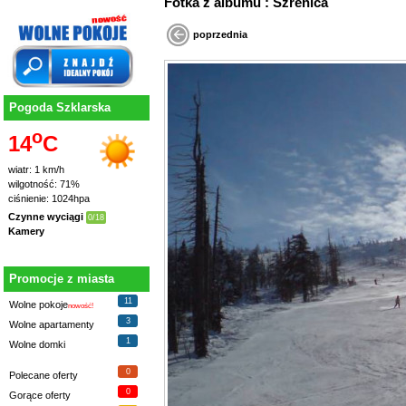
Fotka z albumu : Szrenica
poprzednia
Pogoda Szklarska
o
14
C
wiatr: 1 km/h
wilgotność: 71%
ciśnienie: 1024hpa
Czynne wyciągi
0/18
Kamery
Promocje z miasta
11
Wolne pokoje
nowość!
3
Wolne apartamenty
1
Wolne domki
0
Polecane oferty
0
Gorące oferty