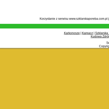
Korzystanie z serwisu www.szklarskaporeba.com.pl 
Karkonosze
|
Karpacz
|
Szklarska
Kudowa Zdrój
Se
Copyrig