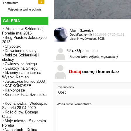
2
Lastminute
Więcej na
wolne pokoje
GALERIA
Atrakcje w Szklarskiej
Album:
Szrenica
Porębie maj 2015
Dodał(a):
remik
| 2010-03-07 20:41:31
Bieg Piastów Jakuszyce
Licznik wyświetleń: 3038
2013
Chybotek
Drewniane szałasy
Gość
|
2010-10-31
fotki ze Szklarskiej i
Bardzo ładne zdjęcie, naprawdę :)
okolicy
Gwiazdy na śniegu
Gwiazdy na Śniegu
Dodaj
ocenę i komentarz
Idziemy na spacer na
Wysoki Kamień
Jakuszyce koniec 2008r
KARKONOSZE
Imię lub nick
Karkonosze
Kierunek Hala Szrenicka
...
Kochanówka i Wodospad
Wpisz treść komentarza
Szklarki 28.04.2020
Kościół pw. Bożego
Ciała
Moje miasto - Szklarska
Poręba
Na nartach - Dolina