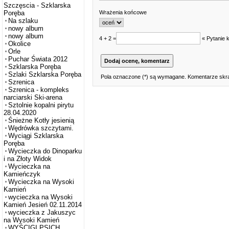
Szczęscia - Szklarska
Wrażenia końcowe
Poręba
Na szlaku
nowy album
nowy album
4 + 2 =
« Pytanie 
Okolice
Orle
Puchar Świata 2012
Szklarska Poręba
Szlaki Szklarska Poręba
Pola oznaczone (*) są wymagane. Komentarze skra
Szrenica
Szrenica - kompleks
narciarski Ski-arena
Sztolnie kopalni pirytu
28.04.2020
Śnieżne Kotły jesienią
Wędrówka szczytami.
Wyciągi Szklarska
Poręba
Wycieczka do Dinoparku
i na Złoty Widok
Wycieczka na
Kamieńczyk
Wycieczka na Wysoki
Kamień
wycieczka na Wysoki
Kamień Jesień 02.11.2014
wycieczka z Jakuszyc
na Wysoki Kamień
WYŚCIGI PSICH