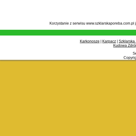
Korzystanie z serwisu www.szklarskaporeba.com.pl 
Karkonosze
|
Karpacz
|
Szklarska
Kudowa Zdrój
Se
Copyrig