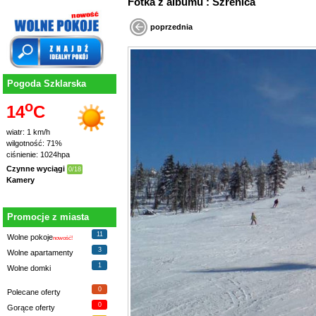
Fotka z albumu : Szrenica
poprzednia
Pogoda Szklarska
o
14
C
wiatr: 1 km/h
wilgotność: 71%
ciśnienie: 1024hpa
Czynne wyciągi
0/18
Kamery
Promocje z miasta
11
Wolne pokoje
nowość!
3
Wolne apartamenty
1
Wolne domki
0
Polecane oferty
0
Gorące oferty