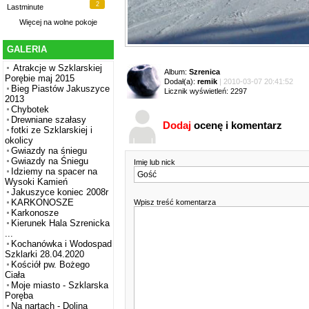
2
Lastminute
Więcej na
wolne pokoje
GALERIA
Atrakcje w Szklarskiej
Album:
Szrenica
Porębie maj 2015
Dodał(a):
remik
| 2010-03-07 20:41:52
Bieg Piastów Jakuszyce
Licznik wyświetleń: 2297
2013
Chybotek
Drewniane szałasy
Dodaj
ocenę i komentarz
fotki ze Szklarskiej i
okolicy
Gwiazdy na śniegu
Gwiazdy na Śniegu
Imię lub nick
Idziemy na spacer na
Wysoki Kamień
Jakuszyce koniec 2008r
KARKONOSZE
Wpisz treść komentarza
Karkonosze
Kierunek Hala Szrenicka
...
Kochanówka i Wodospad
Szklarki 28.04.2020
Kościół pw. Bożego
Ciała
Moje miasto - Szklarska
Poręba
Na nartach - Dolina