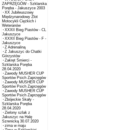
ZAPRZĘGÓW - Szklarska
Poręba - Jakuszyce 2003
XX Jubileuszowy
Międzynarodowy Zlot
Motocykli Ciężkich i
Weteranów
XXXII Bieg Piastów - CL
Jakuszyce
XXXII Bieg Piastów - F -
Jakuszyce
Z Adrenaliną
Z Jakuszyc do Chatki
Górzystów
Zakręt Śmierci -
Szklarska Poręba
28.04.2020
Zawody MUSHER CUP
Sportów Psich Zaprzęgów
Zawody MUSHER CUP
Sportów Psich Zaprzęgów
Zawody MUSHER CUP
Sportów Psich Zaprzęgów
Zbójeckie Skały -
Szklarska Poręba
28.04.2020
Zielony szlak z
Jakuszyc na Halę
Szrenicką 30.07.2020
zima w maju
Zima w Szklarskiej