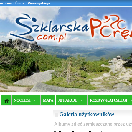
+strona główna
Riesengebirge
NOCLEGI
MAPA
ATRAKCJE
ROZRYWKA I USŁUGI
Galeria użytkowników
Albumy zdjęć zamieszczane przez u