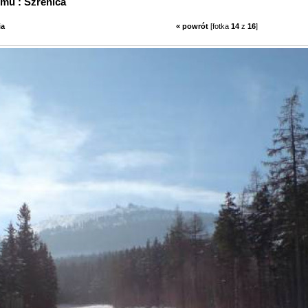
 albumu : Szrenica
ia
« powrót
[fotka
14
z
16
]