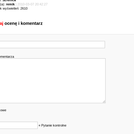
m:
Szrenica
(a):
remik
| 2010-03-07 20:42:27
ik wyświetleń: 2610
aj
ocenę i komentarz
omentarza
cowe
« Pytanie kontrolne