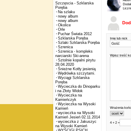
Albu
Szczęscia - Szklarska
Dodał
Poręba
Liczn
Na szlaku
nowy album
nowy album
Dod
Okolice
Orle
Puchar Świata 2012
Szklarska Poręba
Imię lub nick
Szlaki Szklarska Poręba
Szrenica
Szrenica - kompleks
Wpisz treść k
narciarski Ski-arena
Sztolnie kopalni pirytu
28.04.2020
Śnieżne Kotły jesienią
Wędrówka szczytami.
Wyciągi Szklarska
Poręba
Wycieczka do Dinoparku
i na Złoty Widok
Wycieczka na
Kamieńczyk
Wycieczka na Wysoki
Wrażenia koń
Kamień
wycieczka na Wysoki
Kamień Jesień 02.11.2014
wycieczka z Jakuszyc
4 + 2 =
na Wysoki Kamień
WYŚCIGI PSICH