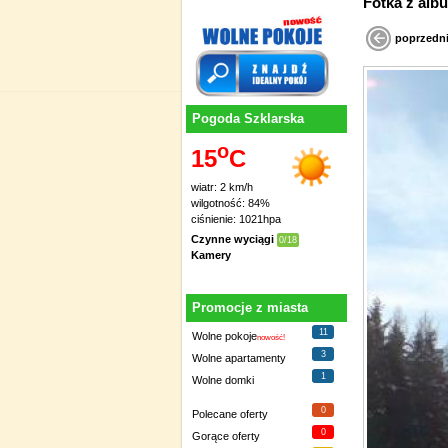
Fotka z
poprzedn
Pogoda Szklarska
o
15
C
wiatr: 2 km/h
wilgotność: 84%
ciśnienie: 1021hpa
Czynne wyciągi
0/18
Kamery
Promocje z miasta
11
Wolne pokoje
nowość!
3
Wolne apartamenty
1
Wolne domki
0
Polecane oferty
0
Gorące oferty