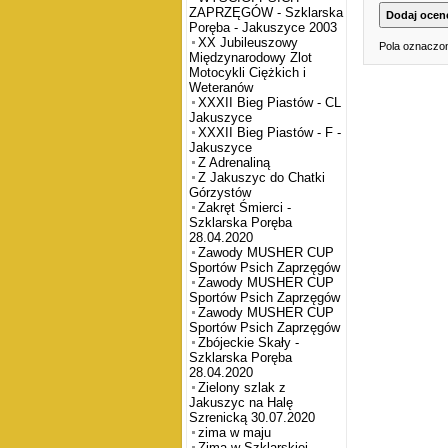
ZAPRZĘGÓW - Szklarska
Poręba - Jakuszyce 2003
XX Jubileuszowy
Pola oznaczon
Międzynarodowy Zlot
Motocykli Ciężkich i
Weteranów
XXXII Bieg Piastów - CL
Jakuszyce
XXXII Bieg Piastów - F -
Jakuszyce
Z Adrenaliną
Z Jakuszyc do Chatki
Górzystów
Zakręt Śmierci -
Szklarska Poręba
28.04.2020
Zawody MUSHER CUP
Sportów Psich Zaprzęgów
Zawody MUSHER CUP
Sportów Psich Zaprzęgów
Zawody MUSHER CUP
Sportów Psich Zaprzęgów
Zbójeckie Skały -
Szklarska Poręba
28.04.2020
Zielony szlak z
Jakuszyc na Halę
Szrenicką 30.07.2020
zima w maju
Zima w Szklarskiej