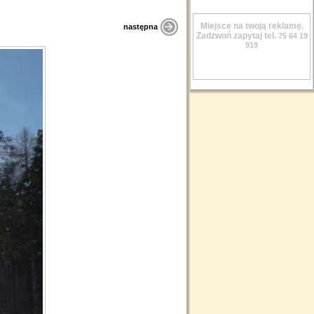
Miejsce na twoją reklamę.
następna
Zadzwoń zapytaj tel.
75 64 19
919