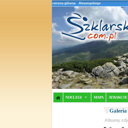
+strona główna
Riesengebirge
NOCLEGI
MAPA
ATRAKCJE
Galeri
Albumy zdj