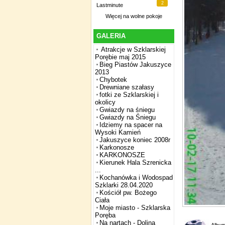
2
Lastminute
Więcej na
wolne pokoje
GALERIA
Atrakcje w Szklarskiej
Porębie maj 2015
Bieg Piastów Jakuszyce
2013
Chybotek
Drewniane szałasy
fotki ze Szklarskiej i
okolicy
Gwiazdy na śniegu
Gwiazdy na Śniegu
Idziemy na spacer na
Wysoki Kamień
Jakuszyce koniec 2008r
Karkonosze
KARKONOSZE
Kierunek Hala Szrenicka
...
Kochanówka i Wodospad
Szklarki 28.04.2020
Kościół pw. Bożego
Ciała
Moje miasto - Szklarska
Poręba
Na nartach - Dolina