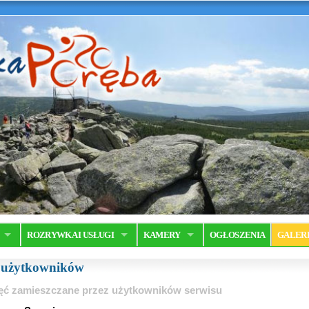
ROZRYWKA I USŁUGI
KAMERY
OGŁOSZENIA
GALER
a użytkowników
ęć zamieszczane przez użytkowników serwisu