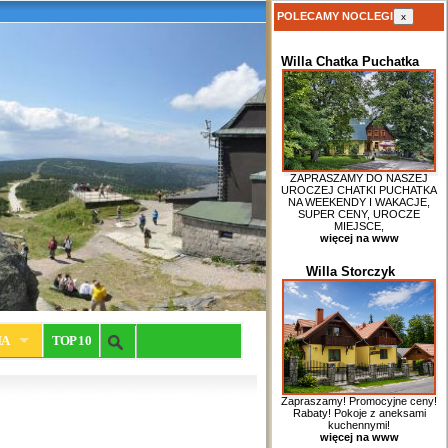
POLECAMY NOCLEGI
x
Willa Chatka Puchatka
ZAPRASZAMY DO NASZEJ
UROCZEJ CHATKI PUCHATKA
NA WEEKENDY I WAKACJE,
SUPER CENY, UROCZE
MIEJSCE,
więcej na www
Willa Storczyk
IA
TOP 10
Zapraszamy! Promocyjne ceny!
Rabaty! Pokoje z aneksami
kuchennymi!
więcej na www