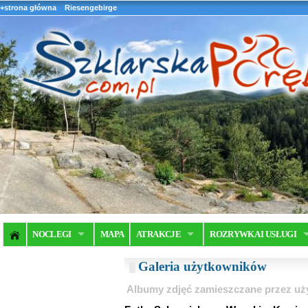
+strona główna
Riesengebirge
NOCLEGI
MAPA
ATRAKCJE
ROZRYWKA I USŁUGI
Galeria użytkowników
Albumy zdjęć zamieszczane przez u