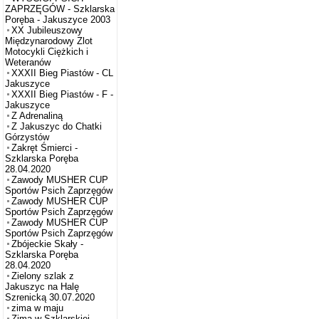
ZAPRZĘGÓW - Szklarska
Poręba - Jakuszyce 2003
XX Jubileuszowy
Międzynarodowy Zlot
Motocykli Ciężkich i
Weteranów
XXXII Bieg Piastów - CL
Jakuszyce
XXXII Bieg Piastów - F -
Jakuszyce
Z Adrenaliną
Z Jakuszyc do Chatki
Górzystów
Zakręt Śmierci -
Szklarska Poręba
28.04.2020
Zawody MUSHER CUP
Sportów Psich Zaprzęgów
Zawody MUSHER CUP
Sportów Psich Zaprzęgów
Zawody MUSHER CUP
Sportów Psich Zaprzęgów
Zbójeckie Skały -
Szklarska Poręba
28.04.2020
Zielony szlak z
Jakuszyc na Halę
Szrenicką 30.07.2020
zima w maju
Zima w Szklarskiej