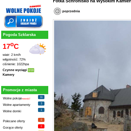
Fotka Schronisko na Wysokim Kamieniu 
poprzednia
Pogoda Szklarska
o
17
C
wiatr: 2 km/h
wilgotność: 72%
ciśnienie: 1022hpa
Czynne wyciągi
0/18
Kamery
Promocje z miasta
11
Wolne pokoje
nowość!
3
Wolne apartamenty
1
Wolne domki
0
Polecane oferty
0
Gorące oferty