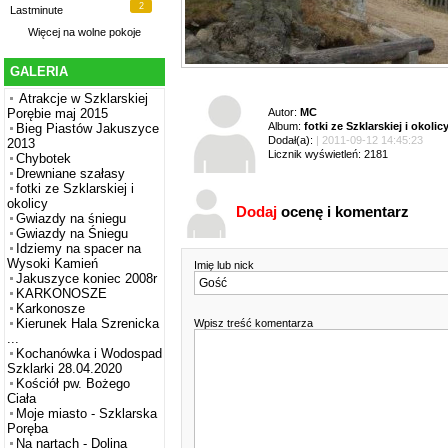
2
Lastminute
Więcej na
wolne pokoje
GALERIA
Atrakcje w Szklarskiej
Autor:
MC
Porębie maj 2015
Album:
fotki ze Szklarskiej i okolic
Bieg Piastów Jakuszyce
Dodał(a):
| 2011-09-12 14:45:23
2013
Licznik wyświetleń: 2181
Chybotek
Drewniane szałasy
fotki ze Szklarskiej i
okolicy
Dodaj
ocenę i komentarz
Gwiazdy na śniegu
Gwiazdy na Śniegu
Idziemy na spacer na
Wysoki Kamień
Imię lub nick
Jakuszyce koniec 2008r
KARKONOSZE
Karkonosze
Kierunek Hala Szrenicka
Wpisz treść komentarza
...
Kochanówka i Wodospad
Szklarki 28.04.2020
Kościół pw. Bożego
Ciała
Moje miasto - Szklarska
Poręba
Na nartach - Dolina