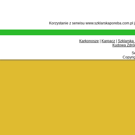
Korzystanie z serwisu www.szklarskaporeba.com.pl 
Karkonosze
|
Karpacz
|
Szklarska
Kudowa Zdrój
Se
Copyrig