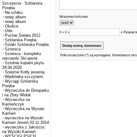
Szczęscia - Szklarska
Poręba
Na szlaku
Wrażenia końcowe
nowy album
nowy album
Okolice
Orle
3 + 2 =
« Pytanie 
Puchar Świata 2012
Szklarska Poręba
Szlaki Szklarska Poręba
Szrenica
Szrenica - kompleks
Pola oznaczone (*) są wymagane. Komentarze skra
narciarski Ski-arena
Sztolnie kopalni pirytu
28.04.2020
Śnieżne Kotły jesienią
Wędrówka szczytami.
Wyciągi Szklarska
Poręba
Wycieczka do Dinoparku
i na Złoty Widok
Wycieczka na
Kamieńczyk
Wycieczka na Wysoki
Kamień
wycieczka na Wysoki
Kamień Jesień 02.11.2014
wycieczka z Jakuszyc
na Wysoki Kamień
WYŚCIGI PSICH