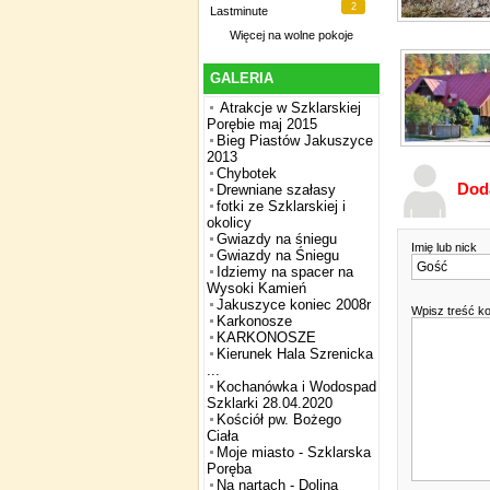
2
Lastminute
Więcej na
wolne pokoje
GALERIA
Atrakcje w Szklarskiej
Porębie maj 2015
Bieg Piastów Jakuszyce
2013
Chybotek
Dod
Drewniane szałasy
fotki ze Szklarskiej i
okolicy
Gwiazdy na śniegu
Imię lub nick
Gwiazdy na Śniegu
Idziemy na spacer na
Wysoki Kamień
Jakuszyce koniec 2008r
Wpisz treść k
Karkonosze
KARKONOSZE
Kierunek Hala Szrenicka
...
Kochanówka i Wodospad
Szklarki 28.04.2020
Kościół pw. Bożego
Ciała
Moje miasto - Szklarska
Poręba
Na nartach - Dolina