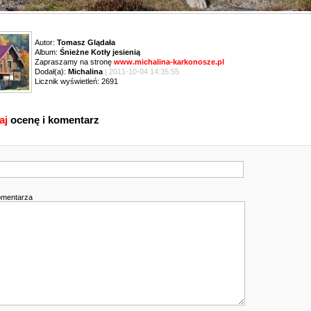
Autor:
Tomasz Glądała
Album:
Śnieżne Kotły jesienią
Zapraszamy na stronę
www.michalina-karkonosze.pl
Dodał(a):
Michalina
| 2011-10-04 14:35:55
Licznik wyświetleń: 2691
aj
ocenę i komentarz
omentarza