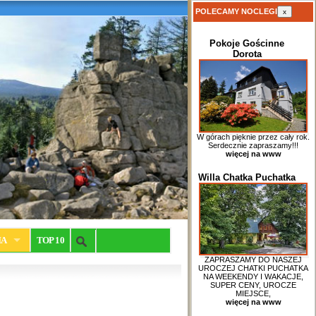
POLECAMY NOCLEGI
x
Pokoje Gościnne
Dorota
W górach pięknie przez cały rok.
Serdecznie zapraszamy!!!
więcej na www
Willa Chatka Puchatka
IA
TOP 10
ZAPRASZAMY DO NASZEJ
UROCZEJ CHATKI PUCHATKA
NA WEEKENDY I WAKACJE,
SUPER CENY, UROCZE
MIEJSCE,
więcej na www