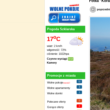
poprzedn
Pogoda Szklarska
o
17
C
wiatr: 2 km/h
wilgotność: 72%
ciśnienie: 1022hpa
Czynne wyciągi
0/18
Kamery
Promocje z miasta
11
Wolne pokoje
nowość!
3
Wolne apartamenty
1
Wolne domki
0
Polecane oferty
0
Gorące oferty