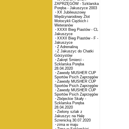
ZAPRZĘGÓW - Szklarska
Poręba - Jakuszyce 2003
XX Jubileuszowy
Międzynarodowy Zlot
Motocykli Ciężkich i
Weteranów
XXXII Bieg Piastów - CL
Jakuszyce
XXXII Bieg Piastów - F -
Jakuszyce
Z Adrenaliną
Z Jakuszyc do Chatki
Górzystów
Zakręt Śmierci -
Szklarska Poręba
28.04.2020
Zawody MUSHER CUP
Sportów Psich Zaprzęgów
Zawody MUSHER CUP
Sportów Psich Zaprzęgów
Zawody MUSHER CUP
Sportów Psich Zaprzęgów
Zbójeckie Skały -
Szklarska Poręba
28.04.2020
Zielony szlak z
Jakuszyc na Halę
Szrenicką 30.07.2020
zima w maju
Zima w Szklarskiej