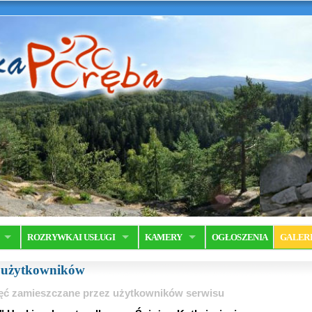
ROZRYWKA I USŁUGI
KAMERY
OGŁOSZENIA
GALER
a użytkowników
ęć zamieszczane przez użytkowników serwisu