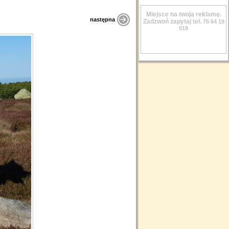
Miejsce na twoją reklamę.
następna
Zadzwoń zapytaj tel.
75 64 19
919