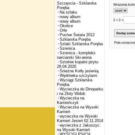
Szczęscia - Szklarska
Wrażenia koń
Poręba
Na szlaku
nowy album
2 + 2 =
nowy album
Okolice
Orle
Puchar Świata 2012
Szklarska Poręba
Pola oznaczon
Szlaki Szklarska Poręba
Szrenica
Szrenica - kompleks
narciarski Ski-arena
Sztolnie kopalni pirytu
28.04.2020
Śnieżne Kotły jesienią
Wędrówka szczytami.
Wyciągi Szklarska
Poręba
Wycieczka do Dinoparku
i na Złoty Widok
Wycieczka na
Kamieńczyk
Wycieczka na Wysoki
Kamień
wycieczka na Wysoki
Kamień Jesień 02.11.2014
wycieczka z Jakuszyc
na Wysoki Kamień
WYŚCIGI PSICH