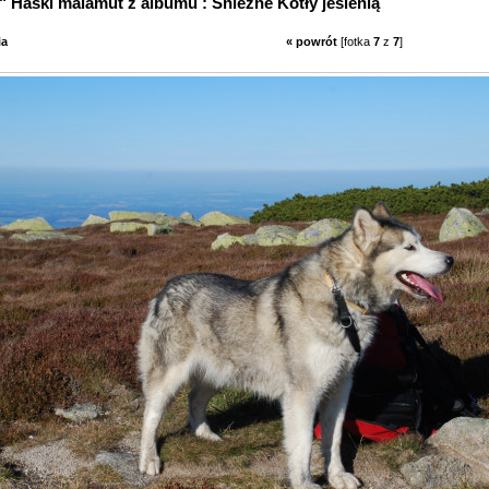
Fotka "Kora" Haski malamut z albumu : Śnieżne Kotły jesienią
ia
« powrót
[fotka
7
z
7
]