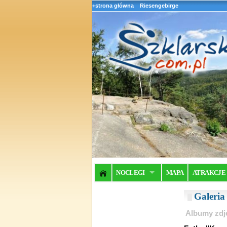
+strona główna
Riesengebirge
NOCLEGI
MAPA
ATRAKCJE
Galeri
Albumy zdj