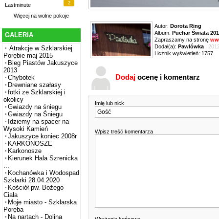
2
Lastminute
Więcej na
wolne pokoje
Autor:
Dorota Ring
Album:
Puchar Świata 20
GALERIA
Zapraszamy na stronę
ww
Dodał(a):
Pawłówka
| 201
Atrakcje w Szklarskiej
Licznik wyświetleń: 1757
Porębie maj 2015
Bieg Piastów Jakuszyce
2013
Dodaj
ocenę i komentarz
Chybotek
Drewniane szałasy
fotki ze Szklarskiej i
okolicy
Imię lub nick
Gwiazdy na śniegu
Gwiazdy na Śniegu
Idziemy na spacer na
Wysoki Kamień
Wpisz treść komentarza
Jakuszyce koniec 2008r
KARKONOSZE
Karkonosze
Kierunek Hala Szrenicka
...
Kochanówka i Wodospad
Szklarki 28.04.2020
Kościół pw. Bożego
Ciała
Moje miasto - Szklarska
Poręba
Na nartach - Dolina