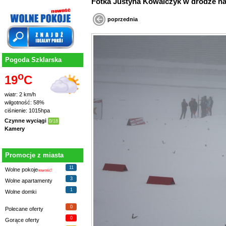
Fotka Justyna Kowalczyk w drodze na 
poprzednia
Pogoda Szklarska
o
19
C
wiatr: 2 km/h
wilgotność: 58%
ciśnienie: 1015hpa
Czynne wyciągi
0/18
Kamery
Promocje z miasta
11
Wolne pokoje
nowość!
3
Wolne apartamenty
1
Wolne domki
0
Polecane oferty
0
Gorące oferty