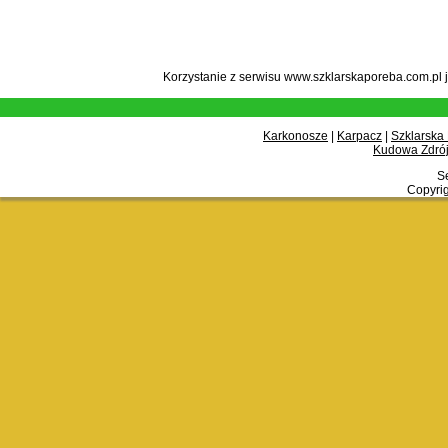
Korzystanie z serwisu www.szklarskaporeba.com.pl 
Karkonosze
|
Karpacz
|
Szklarska
Kudowa Zdrój
Se
Copyrig