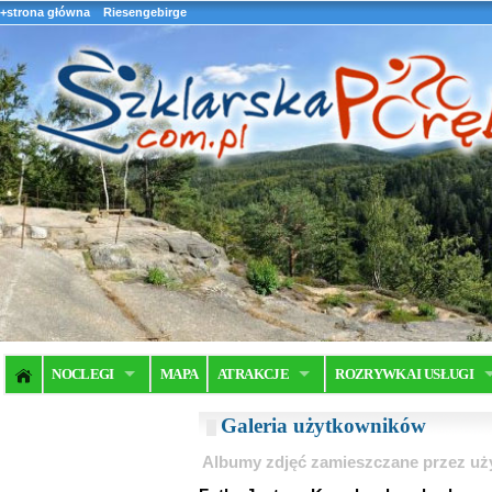
+strona główna
Riesengebirge
NOCLEGI
MAPA
ATRAKCJE
ROZRYWKA I USŁUGI
Galeria użytkowników
Albumy zdjęć zamieszczane przez u