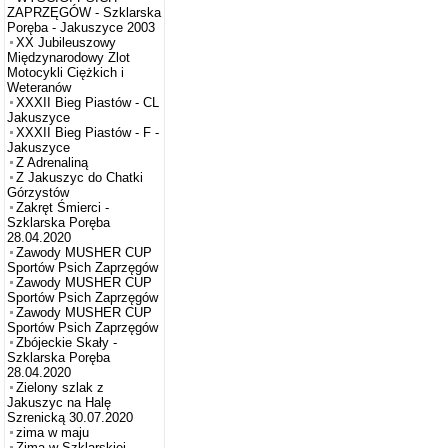
ZAPRZĘGÓW - Szklarska
Poręba - Jakuszyce 2003
XX Jubileuszowy
Międzynarodowy Zlot
Motocykli Ciężkich i
Weteranów
XXXII Bieg Piastów - CL
Jakuszyce
XXXII Bieg Piastów - F -
Jakuszyce
Z Adrenaliną
Z Jakuszyc do Chatki
Górzystów
Zakręt Śmierci -
Szklarska Poręba
28.04.2020
Zawody MUSHER CUP
Sportów Psich Zaprzęgów
Zawody MUSHER CUP
Sportów Psich Zaprzęgów
Zawody MUSHER CUP
Sportów Psich Zaprzęgów
Zbójeckie Skały -
Szklarska Poręba
28.04.2020
Zielony szlak z
Jakuszyc na Halę
Szrenicką 30.07.2020
zima w maju
Zima w Szklarskiej