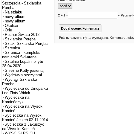
Wrażenia końcowe
Szczęscia - Szklarska
Poręba
Na szlaku
2 + 1 =
« Pytanie 
nowy album
nowy album
Okolice
Orle
Puchar Świata 2012
Pola oznaczone (*) są wymagane. Komentarze skra
Szklarska Poręba
Szlaki Szklarska Poręba
Szrenica
Szrenica - kompleks
narciarski Ski-arena
Sztolnie kopalni pirytu
28.04.2020
Śnieżne Kotły jesienią
Wędrówka szczytami.
Wyciągi Szklarska
Poręba
Wycieczka do Dinoparku
i na Złoty Widok
Wycieczka na
Kamieńczyk
Wycieczka na Wysoki
Kamień
wycieczka na Wysoki
Kamień Jesień 02.11.2014
wycieczka z Jakuszyc
na Wysoki Kamień
WYŚCIGI PSICH