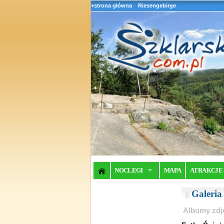
+strona główna
Riesengebirge
NOCLEGI
MAPA
ATRAKCJE
Galeri
Albumy zdj