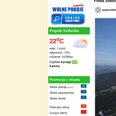
Fotka Śnież
poprzedn
Pogoda Szklarska
o
22
C
wiatr: 1 km/h
wilgotność: 72%
ciśnienie: 1018hpa
Czynne wyciągi
0/18
Kamery
Promocje z miasta
11
Wolne pokoje
nowość!
3
Wolne apartamenty
1
Wolne domki
0
Polecane oferty
0
Gorące oferty