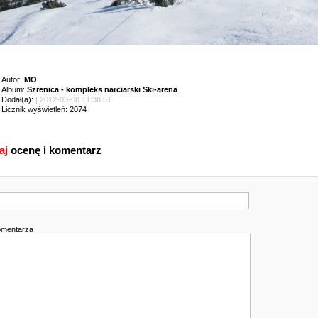
Autor:
MO
Album:
Szrenica - kompleks narciarski Ski-arena
Dodał(a):
| 2012-03-08 11:38:51
Licznik wyświetleń: 2074
aj
ocenę i komentarz
omentarza