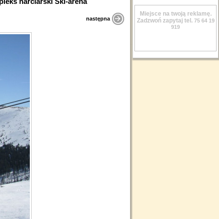
leks narciarski Ski-arena
Miejsce na twoją reklamę.
następna
Zadzwoń zapytaj tel.
75 64 19
919