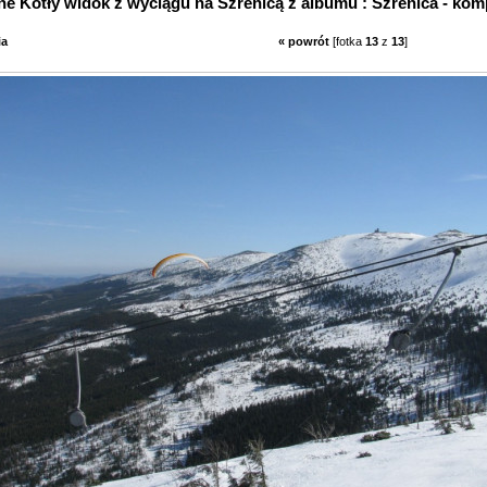
ne Kotły widok z wyciągu na Szrenicą z albumu : Szrenica - komp
ia
« powrót
[fotka
13
z
13
]