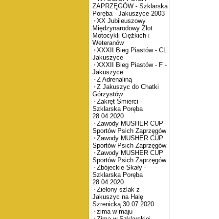
ZAPRZĘGÓW - Szklarska
Poręba - Jakuszyce 2003
XX Jubileuszowy
Międzynarodowy Zlot
Motocykli Ciężkich i
Weteranów
XXXII Bieg Piastów - CL
Jakuszyce
XXXII Bieg Piastów - F -
Jakuszyce
Z Adrenaliną
Z Jakuszyc do Chatki
Górzystów
Zakręt Śmierci -
Szklarska Poręba
28.04.2020
Zawody MUSHER CUP
Sportów Psich Zaprzęgów
Zawody MUSHER CUP
Sportów Psich Zaprzęgów
Zawody MUSHER CUP
Sportów Psich Zaprzęgów
Zbójeckie Skały -
Szklarska Poręba
28.04.2020
Zielony szlak z
Jakuszyc na Halę
Szrenicką 30.07.2020
zima w maju
Zima w Szklarskiej