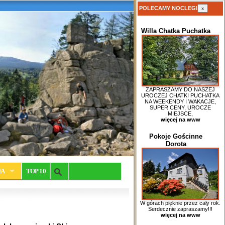
POLECAMY NOCLEGI
x
Willa Chatka Puchatka
ZAPRASZAMY DO NASZEJ
UROCZEJ CHATKI PUCHATKA
NA WEEKENDY I WAKACJE,
SUPER CENY, UROCZE
MIEJSCE,
więcej na www
Pokoje Gościnne
Dorota
IA
TOP 10
W górach pięknie przez cały rok.
Serdecznie zapraszamy!!!
więcej na www