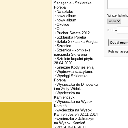
Szczęscia - Szklarska
Poręba
Na szlaku
Wrażenia koń
nowy album
nowy album
Okolice
Orle
3 + 3 =
Puchar Świata 2012
Szklarska Poręba
Szlaki Szklarska Poręba
Szrenica
Szrenica - kompleks
Pola oznaczon
narciarski Ski-arena
Sztolnie kopalni pirytu
28.04.2020
Śnieżne Kotły jesienią
Wędrówka szczytami.
Wyciągi Szklarska
Poręba
Wycieczka do Dinoparku
i na Złoty Widok
Wycieczka na
Kamieńczyk
Wycieczka na Wysoki
Kamień
wycieczka na Wysoki
Kamień Jesień 02.11.2014
wycieczka z Jakuszyc
na Wysoki Kamień
WYŚCIGI PSICH