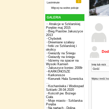
2
Lastminute
Więcej na
wolne pokoje
GALERIA
Atrakcje w Szklarskiej
Porębie maj 2015
Bieg Piastów Jakuszyce
2013
Chybotek
Drewniane szałasy
fotki ze Szklarskiej i
okolicy
Dod
Gwiazdy na Śniegu
Gwiazdy na śniegu
Idziemy na spacer na
Wysoki Kamień
Imię lub nick
Jakuszyce koniec 2008r
KARKONOSZE
Karkonosze
Kierunek Hala Szrenicka
Wpisz treść k
...
Kochanówka i Wodospad
Szklarki 28.04.2020
Kościół pw. Bożego
Ciała
Moje miasto - Szklarska
Poręba
Na nartach - Dolina