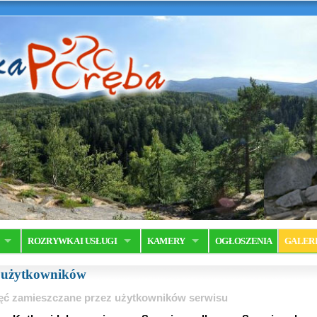
ROZRYWKA I USŁUGI
KAMERY
OGŁOSZENIA
GALER
a użytkowników
ęć zamieszczane przez użytkowników serwisu