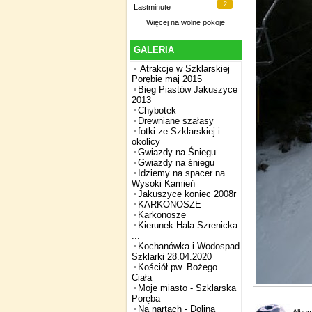
2
Lastminute
Więcej na
wolne pokoje
GALERIA
Atrakcje w Szklarskiej
Porębie maj 2015
Bieg Piastów Jakuszyce
2013
Chybotek
Drewniane szałasy
fotki ze Szklarskiej i
okolicy
Gwiazdy na Śniegu
Gwiazdy na śniegu
Idziemy na spacer na
Wysoki Kamień
Jakuszyce koniec 2008r
KARKONOSZE
Karkonosze
Kierunek Hala Szrenicka
...
Kochanówka i Wodospad
Szklarki 28.04.2020
Kościół pw. Bożego
Ciała
Moje miasto - Szklarska
Poręba
Na nartach - Dolina