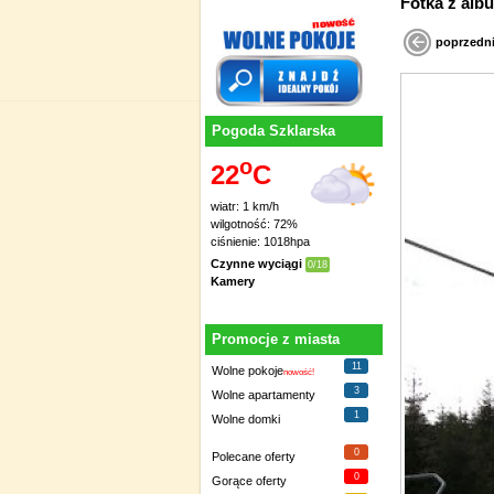
Fotka z
poprzedn
Pogoda Szklarska
o
22
C
wiatr: 1 km/h
wilgotność: 72%
ciśnienie: 1018hpa
Czynne wyciągi
0/18
Kamery
Promocje z miasta
11
Wolne pokoje
nowość!
3
Wolne apartamenty
1
Wolne domki
0
Polecane oferty
0
Gorące oferty