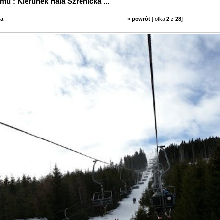
 albumu : Kierunek Hala Szrenicka ...
ia
« powrót
[fotka
2
z
28
]