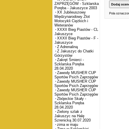
ZAPRZĘGÓW - Szklarska
Poręba - Jakuszyce 2003
XX Jubileuszowy
Pola oznaczon
Międzynarodowy Zlot
Motocykli Ciężkich i
Weteranów
XXXII Bieg Piastów - CL
Jakuszyce
XXXII Bieg Piastów - F -
Jakuszyce
Z Adrenaliną
Z Jakuszyc do Chatki
Górzystów
Zakręt Śmierci -
Szklarska Poręba
28.04.2020
Zawody MUSHER CUP
Sportów Psich Zaprzęgów
Zawody MUSHER CUP
Sportów Psich Zaprzęgów
Zawody MUSHER CUP
Sportów Psich Zaprzęgów
Zbójeckie Skały -
Szklarska Poręba
28.04.2020
Zielony szlak z
Jakuszyc na Halę
Szrenicką 30.07.2020
zima w maju
Zima w Szklarskiej