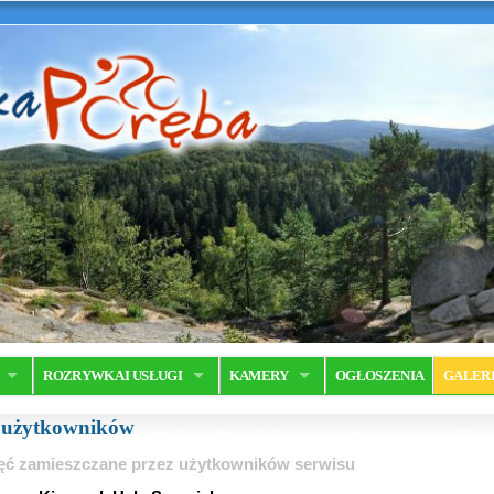
ROZRYWKA I USŁUGI
KAMERY
OGŁOSZENIA
GALER
a użytkowników
ęć zamieszczane przez użytkowników serwisu