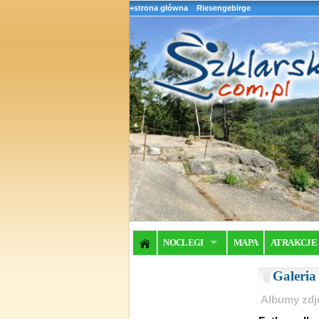
+strona główna
Riesengebirge
NOCLEGI
MAPA
ATRAKCJE
Galeri
Albumy zdj