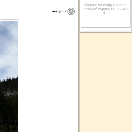
Miejsce na twoją reklamę.
Zadzwoń zapytaj tel.
75 64 19
następna
919