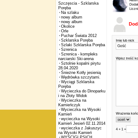
Albu
Szczęscia - Szklarska
Dodał
Poręba
Liczn
Na szlaku
nowy album
nowy album
Dod
Okolice
Orle
Puchar Świata 2012
Szklarska Poręba
Imię lub nick
Szlaki Szklarska Poręba
Szrenica
Szrenica - kompleks
Wpisz treść k
narciarski Ski-arena
Sztolnie kopalni pirytu
28.04.2020
Śnieżne Kotły jesienią
Wędrówka szczytami.
Wyciągi Szklarska
Poręba
Wycieczka do Dinoparku
i na Złoty Widok
Wycieczka na
Kamieńczyk
Wycieczka na Wysoki
Wrażenia koń
Kamień
wycieczka na Wysoki
Kamień Jesień 02.11.2014
wycieczka z Jakuszyc
4 + 1 =
na Wysoki Kamień
WYŚCIGI PSICH