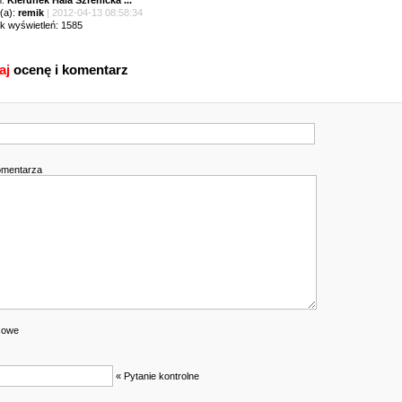
m:
Kierunek Hala Szrenicka ...
(a):
remik
| 2012-04-13 08:58:34
ik wyświetleń: 1585
aj
ocenę i komentarz
omentarza
cowe
« Pytanie kontrolne