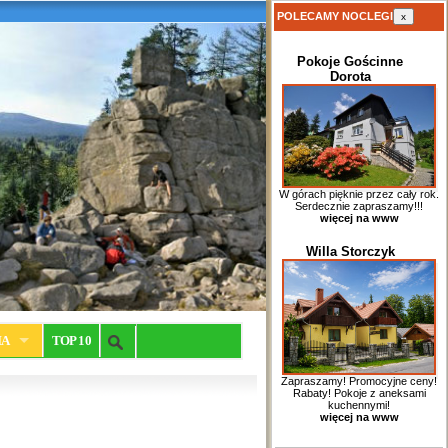
POLECAMY NOCLEGI
x
Pokoje Gościnne
Dorota
W górach pięknie przez cały rok.
Serdecznie zapraszamy!!!
więcej na www
Willa Storczyk
IA
TOP 10
Zapraszamy! Promocyjne ceny!
Rabaty! Pokoje z aneksami
kuchennymi!
więcej na www