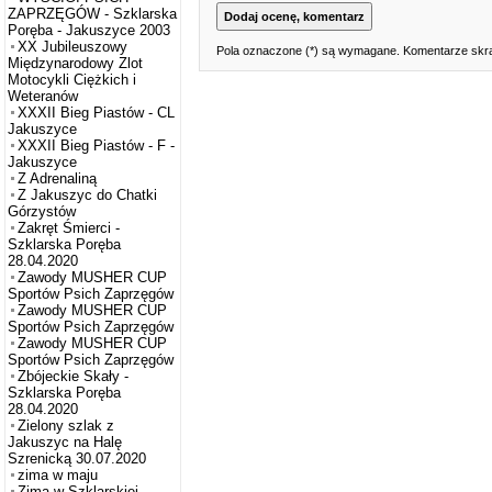
ZAPRZĘGÓW - Szklarska
Poręba - Jakuszyce 2003
XX Jubileuszowy
Pola oznaczone (*) są wymagane. Komentarze skra
Międzynarodowy Zlot
Motocykli Ciężkich i
Weteranów
XXXII Bieg Piastów - CL
Jakuszyce
XXXII Bieg Piastów - F -
Jakuszyce
Z Adrenaliną
Z Jakuszyc do Chatki
Górzystów
Zakręt Śmierci -
Szklarska Poręba
28.04.2020
Zawody MUSHER CUP
Sportów Psich Zaprzęgów
Zawody MUSHER CUP
Sportów Psich Zaprzęgów
Zawody MUSHER CUP
Sportów Psich Zaprzęgów
Zbójeckie Skały -
Szklarska Poręba
28.04.2020
Zielony szlak z
Jakuszyc na Halę
Szrenicką 30.07.2020
zima w maju
Zima w Szklarskiej