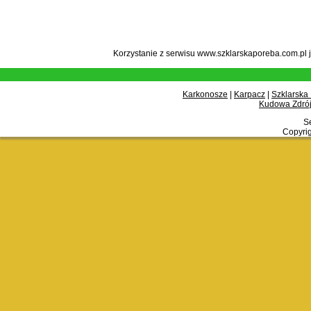
Korzystanie z serwisu www.szklarskaporeba.com.pl 
Karkonosze
|
Karpacz
|
Szklarska
Kudowa Zdrój
Se
Copyrig