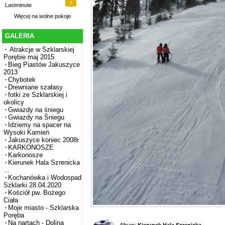
2
Lastminute
Więcej na
wolne pokoje
GALERIA
Atrakcje w Szklarskiej
Porębie maj 2015
Bieg Piastów Jakuszyce
2013
Chybotek
Drewniane szałasy
fotki ze Szklarskiej i
okolicy
Gwiazdy na śniegu
Gwiazdy na Śniegu
Idziemy na spacer na
Wysoki Kamień
Jakuszyce koniec 2008r
KARKONOSZE
Karkonosze
Kierunek Hala Szrenicka
...
Kochanówka i Wodospad
Szklarki 28.04.2020
Kościół pw. Bożego
Ciała
Moje miasto - Szklarska
Poręba
Na nartach - Dolina