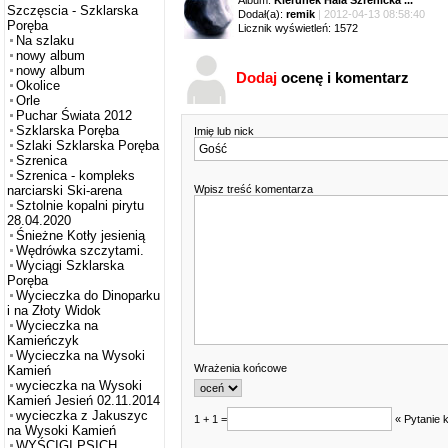
Album:
Kierunek Hala Szrenicka ...
Szczęscia - Szklarska
Dodał(a):
remik
| 2012-04-13 08:58:40
Poręba
Licznik wyświetleń: 1572
Na szlaku
nowy album
nowy album
Dodaj
ocenę i komentarz
Okolice
Orle
Puchar Świata 2012
Szklarska Poręba
Imię lub nick
Szlaki Szklarska Poręba
Szrenica
Szrenica - kompleks
Wpisz treść komentarza
narciarski Ski-arena
Sztolnie kopalni pirytu
28.04.2020
Śnieżne Kotły jesienią
Wędrówka szczytami.
Wyciągi Szklarska
Poręba
Wycieczka do Dinoparku
i na Złoty Widok
Wycieczka na
Kamieńczyk
Wycieczka na Wysoki
Wrażenia końcowe
Kamień
wycieczka na Wysoki
Kamień Jesień 02.11.2014
wycieczka z Jakuszyc
1 + 1 =
« Pytanie 
na Wysoki Kamień
WYŚCIGI PSICH