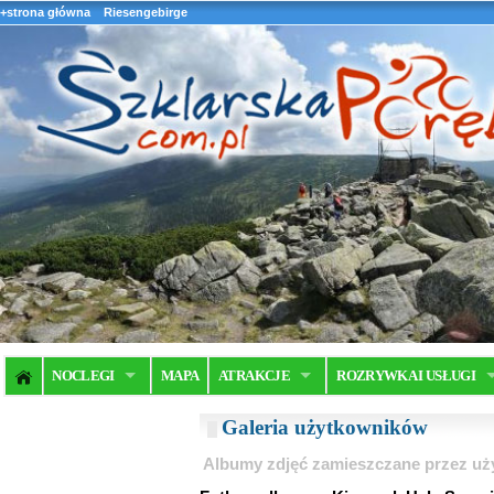
+strona główna
Riesengebirge
NOCLEGI
MAPA
ATRAKCJE
ROZRYWKA I USŁUGI
Galeria użytkowników
Albumy zdjęć zamieszczane przez u