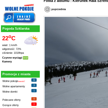
Fotka z albumu : Kierunek Hala Szreni
poprzednia
Pogoda Szklarska
o
22
C
wiatr: 1 km/h
wilgotność: 72%
ciśnienie: 1018hpa
Czynne wyciągi
0/18
Kamery
Promocje z miasta
11
Wolne pokoje
nowość!
3
Wolne apartamenty
1
Wolne domki
0
Polecane oferty
0
Gorące oferty