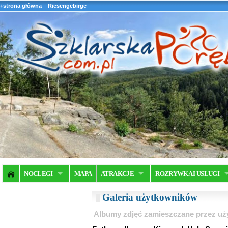
+strona główna
Riesengebirge
NOCLEGI
MAPA
ATRAKCJE
ROZRYWKA I USŁUGI
Galeria użytkowników
Albumy zdjęć zamieszczane przez u