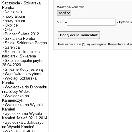
Szczęscia - Szklarska
Wrażenia końcowe
Poręba
Na szlaku
nowy album
nowy album
5 + 3 =
« Pytanie 
Okolice
Orle
Puchar Świata 2012
Szklarska Poręba
Szlaki Szklarska Poręba
Pola oznaczone (*) są wymagane. Komentarze skra
Szrenica
Szrenica - kompleks
narciarski Ski-arena
Sztolnie kopalni pirytu
28.04.2020
Śnieżne Kotły jesienią
Wędrówka szczytami.
Wyciągi Szklarska
Poręba
Wycieczka do Dinoparku
i na Złoty Widok
Wycieczka na
Kamieńczyk
Wycieczka na Wysoki
Kamień
wycieczka na Wysoki
Kamień Jesień 02.11.2014
wycieczka z Jakuszyc
na Wysoki Kamień
WYŚCIGI PSICH