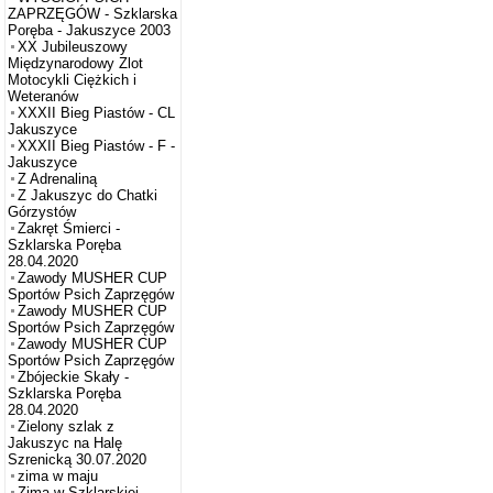
ZAPRZĘGÓW - Szklarska
Poręba - Jakuszyce 2003
XX Jubileuszowy
Międzynarodowy Zlot
Motocykli Ciężkich i
Weteranów
XXXII Bieg Piastów - CL
Jakuszyce
XXXII Bieg Piastów - F -
Jakuszyce
Z Adrenaliną
Z Jakuszyc do Chatki
Górzystów
Zakręt Śmierci -
Szklarska Poręba
28.04.2020
Zawody MUSHER CUP
Sportów Psich Zaprzęgów
Zawody MUSHER CUP
Sportów Psich Zaprzęgów
Zawody MUSHER CUP
Sportów Psich Zaprzęgów
Zbójeckie Skały -
Szklarska Poręba
28.04.2020
Zielony szlak z
Jakuszyc na Halę
Szrenicką 30.07.2020
zima w maju
Zima w Szklarskiej