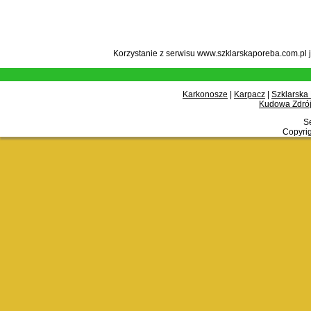
Korzystanie z serwisu www.szklarskaporeba.com.pl 
Karkonosze
|
Karpacz
|
Szklarska
Kudowa Zdrój
Se
Copyrig