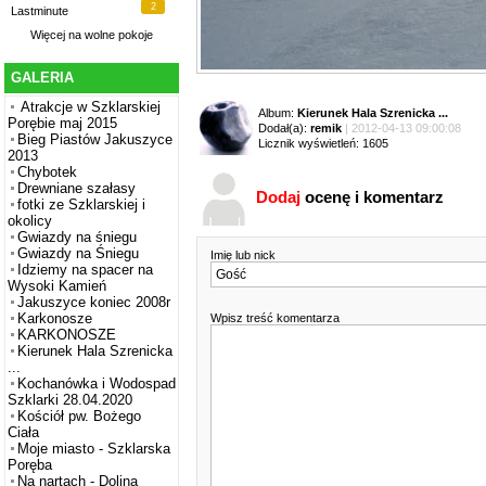
2
Lastminute
Więcej na
wolne pokoje
GALERIA
Atrakcje w Szklarskiej
Album:
Kierunek Hala Szrenicka ...
Porębie maj 2015
Dodał(a):
remik
| 2012-04-13 09:00:08
Bieg Piastów Jakuszyce
Licznik wyświetleń: 1605
2013
Chybotek
Drewniane szałasy
Dodaj
ocenę i komentarz
fotki ze Szklarskiej i
okolicy
Gwiazdy na śniegu
Gwiazdy na Śniegu
Imię lub nick
Idziemy na spacer na
Wysoki Kamień
Jakuszyce koniec 2008r
Karkonosze
Wpisz treść komentarza
KARKONOSZE
Kierunek Hala Szrenicka
...
Kochanówka i Wodospad
Szklarki 28.04.2020
Kościół pw. Bożego
Ciała
Moje miasto - Szklarska
Poręba
Na nartach - Dolina