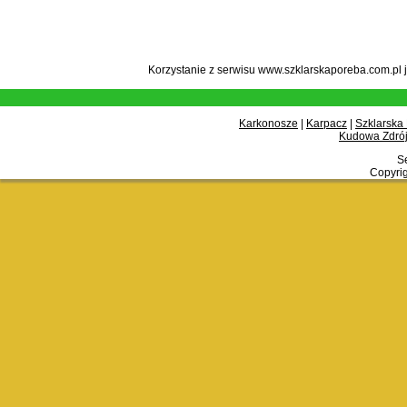
Korzystanie z serwisu www.szklarskaporeba.com.pl 
Karkonosze
|
Karpacz
|
Szklarska
Kudowa Zdrój
Se
Copyrig