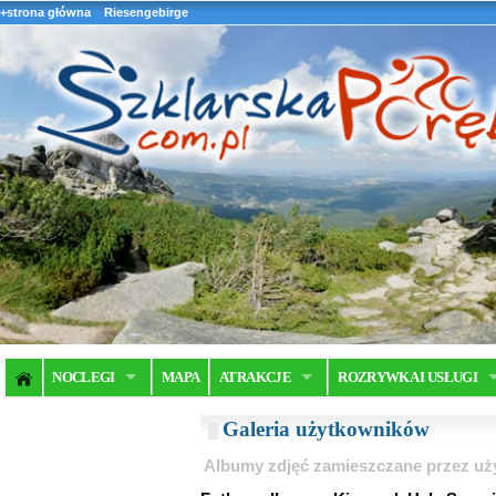
+strona główna
Riesengebirge
NOCLEGI
MAPA
ATRAKCJE
ROZRYWKA I USŁUGI
Galeria użytkowników
Albumy zdjęć zamieszczane przez u