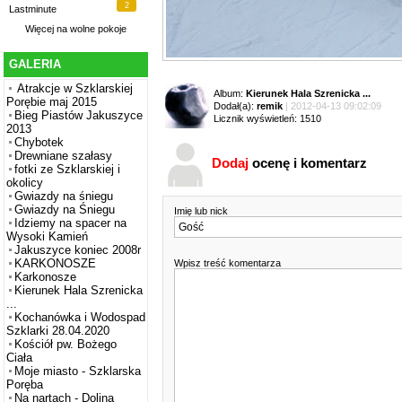
2
Lastminute
Więcej na
wolne pokoje
GALERIA
Atrakcje w Szklarskiej
Album:
Kierunek Hala Szrenicka ...
Porębie maj 2015
Dodał(a):
remik
| 2012-04-13 09:02:09
Bieg Piastów Jakuszyce
Licznik wyświetleń: 1510
2013
Chybotek
Drewniane szałasy
Dodaj
ocenę i komentarz
fotki ze Szklarskiej i
okolicy
Gwiazdy na śniegu
Gwiazdy na Śniegu
Imię lub nick
Idziemy na spacer na
Wysoki Kamień
Jakuszyce koniec 2008r
KARKONOSZE
Wpisz treść komentarza
Karkonosze
Kierunek Hala Szrenicka
...
Kochanówka i Wodospad
Szklarki 28.04.2020
Kościół pw. Bożego
Ciała
Moje miasto - Szklarska
Poręba
Na nartach - Dolina