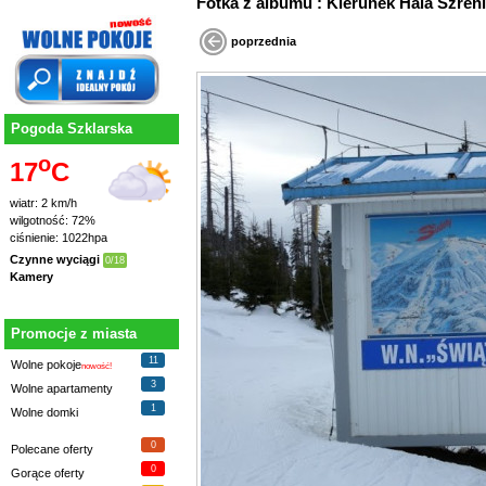
Fotka z albumu : Kierunek Hala Szreni
poprzednia
Pogoda Szklarska
o
17
C
wiatr: 2 km/h
wilgotność: 72%
ciśnienie: 1022hpa
Czynne wyciągi
0/18
Kamery
Promocje z miasta
11
Wolne pokoje
nowość!
3
Wolne apartamenty
1
Wolne domki
0
Polecane oferty
0
Gorące oferty