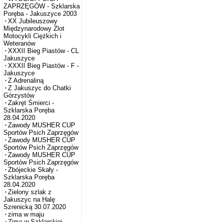
ZAPRZĘGÓW - Szklarska
Poręba - Jakuszyce 2003
XX Jubileuszowy
Międzynarodowy Zlot
Motocykli Ciężkich i
Weteranów
XXXII Bieg Piastów - CL
Jakuszyce
XXXII Bieg Piastów - F -
Jakuszyce
Z Adrenaliną
Z Jakuszyc do Chatki
Górzystów
Zakręt Śmierci -
Szklarska Poręba
28.04.2020
Zawody MUSHER CUP
Sportów Psich Zaprzęgów
Zawody MUSHER CUP
Sportów Psich Zaprzęgów
Zawody MUSHER CUP
Sportów Psich Zaprzęgów
Zbójeckie Skały -
Szklarska Poręba
28.04.2020
Zielony szlak z
Jakuszyc na Halę
Szrenicką 30.07.2020
zima w maju
Zima w Szklarskiej