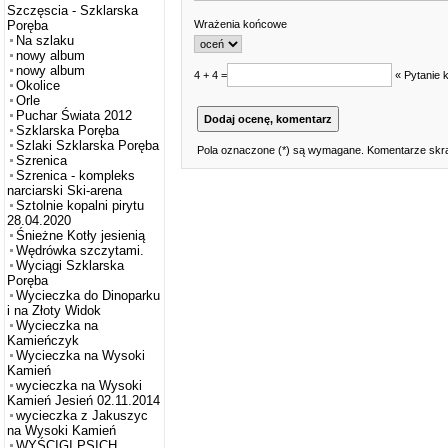
Szczęscia - Szklarska
Wrażenia końcowe
Poręba
Na szlaku
nowy album
nowy album
4 + 4 =
« Pytanie 
Okolice
Orle
Puchar Świata 2012
Szklarska Poręba
Szlaki Szklarska Poręba
Pola oznaczone (*) są wymagane. Komentarze skra
Szrenica
Szrenica - kompleks
narciarski Ski-arena
Sztolnie kopalni pirytu
28.04.2020
Śnieżne Kotły jesienią
Wędrówka szczytami.
Wyciągi Szklarska
Poręba
Wycieczka do Dinoparku
i na Złoty Widok
Wycieczka na
Kamieńczyk
Wycieczka na Wysoki
Kamień
wycieczka na Wysoki
Kamień Jesień 02.11.2014
wycieczka z Jakuszyc
na Wysoki Kamień
WYŚCIGI PSICH