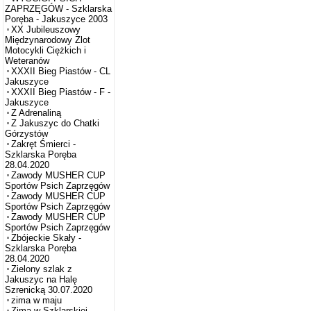
ZAPRZĘGÓW - Szklarska
Poręba - Jakuszyce 2003
XX Jubileuszowy
Międzynarodowy Zlot
Motocykli Ciężkich i
Weteranów
XXXII Bieg Piastów - CL
Jakuszyce
XXXII Bieg Piastów - F -
Jakuszyce
Z Adrenaliną
Z Jakuszyc do Chatki
Górzystów
Zakręt Śmierci -
Szklarska Poręba
28.04.2020
Zawody MUSHER CUP
Sportów Psich Zaprzęgów
Zawody MUSHER CUP
Sportów Psich Zaprzęgów
Zawody MUSHER CUP
Sportów Psich Zaprzęgów
Zbójeckie Skały -
Szklarska Poręba
28.04.2020
Zielony szlak z
Jakuszyc na Halę
Szrenicką 30.07.2020
zima w maju
Zima w Szklarskiej