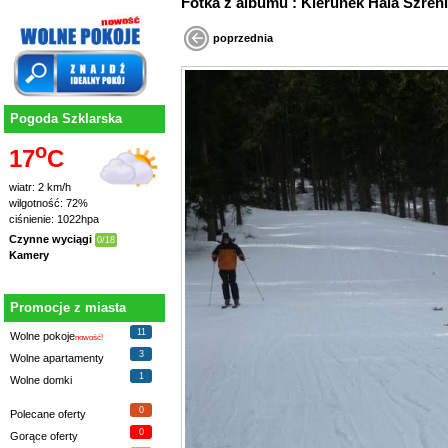
Fotka z albumu : Kierunek Hala Szreni
poprzednia
Pogoda Szklarska
o
17
C
wiatr: 2 km/h
wilgotność: 72%
ciśnienie: 1022hpa
Czynne wyciągi
0/18
Kamery
Promocje z miasta
11
Wolne pokoje
nowość!
3
Wolne apartamenty
1
Wolne domki
0
Polecane oferty
0
Gorące oferty