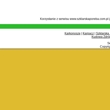
Korzystanie z serwisu www.szklarskaporeba.com.pl 
Karkonosze
|
Karpacz
|
Szklarska
Kudowa Zdrój
Se
Copyrig