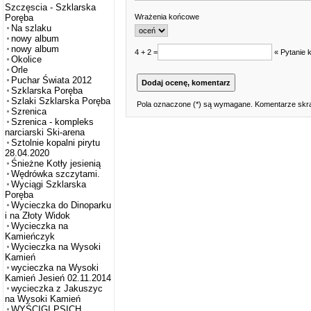
Szczęscia - Szklarska
Wrażenia końcowe
Poręba
Na szlaku
nowy album
nowy album
4 + 2 =
« Pytanie 
Okolice
Orle
Puchar Świata 2012
Szklarska Poręba
Szlaki Szklarska Poręba
Pola oznaczone (*) są wymagane. Komentarze skra
Szrenica
Szrenica - kompleks
narciarski Ski-arena
Sztolnie kopalni pirytu
28.04.2020
Śnieżne Kotły jesienią
Wędrówka szczytami.
Wyciągi Szklarska
Poręba
Wycieczka do Dinoparku
i na Złoty Widok
Wycieczka na
Kamieńczyk
Wycieczka na Wysoki
Kamień
wycieczka na Wysoki
Kamień Jesień 02.11.2014
wycieczka z Jakuszyc
na Wysoki Kamień
WYŚCIGI PSICH