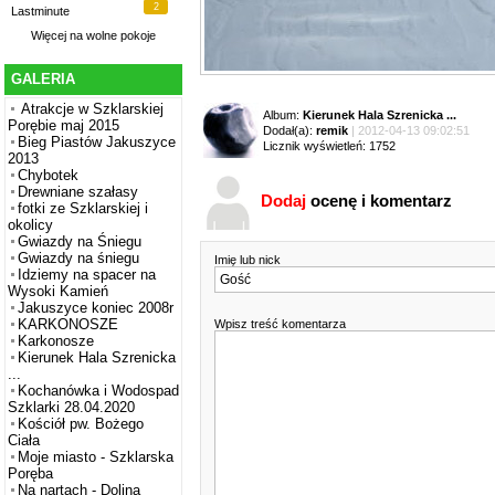
2
Lastminute
Więcej na
wolne pokoje
GALERIA
Atrakcje w Szklarskiej
Album:
Kierunek Hala Szrenicka ...
Porębie maj 2015
Dodał(a):
remik
| 2012-04-13 09:02:51
Bieg Piastów Jakuszyce
Licznik wyświetleń: 1752
2013
Chybotek
Drewniane szałasy
Dodaj
ocenę i komentarz
fotki ze Szklarskiej i
okolicy
Gwiazdy na Śniegu
Gwiazdy na śniegu
Imię lub nick
Idziemy na spacer na
Wysoki Kamień
Jakuszyce koniec 2008r
KARKONOSZE
Wpisz treść komentarza
Karkonosze
Kierunek Hala Szrenicka
...
Kochanówka i Wodospad
Szklarki 28.04.2020
Kościół pw. Bożego
Ciała
Moje miasto - Szklarska
Poręba
Na nartach - Dolina