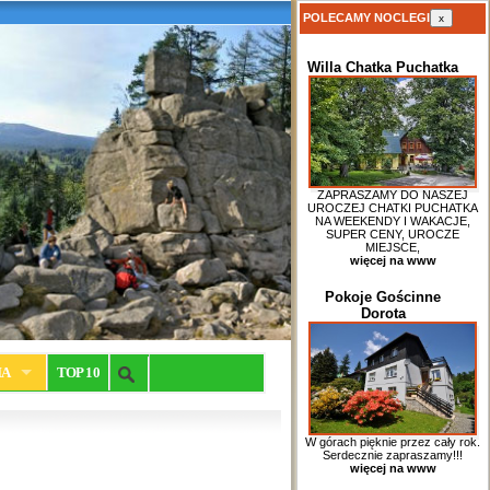
POLECAMY NOCLEGI
x
Willa Chatka Puchatka
ZAPRASZAMY DO NASZEJ
UROCZEJ CHATKI PUCHATKA
NA WEEKENDY I WAKACJE,
SUPER CENY, UROCZE
MIEJSCE,
więcej na www
Pokoje Gościnne
Dorota
IA
TOP 10
W górach pięknie przez cały rok.
Serdecznie zapraszamy!!!
więcej na www