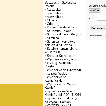
Szczęscia - Szklarska
Wrażenia koń
Poręba
Na szlaku
nowy album
nowy album
5 + 4 =
Okolice
Orle
Puchar Świata 2012
Szklarska Poręba
Szlaki Szklarska Poręba
Pola oznaczon
Szrenica
Szrenica - kompleks
narciarski Ski-arena
Sztolnie kopalni pirytu
28.04.2020
Śnieżne Kotły jesienią
Wędrówka szczytami.
Wyciągi Szklarska
Poręba
Wycieczka do Dinoparku
i na Złoty Widok
Wycieczka na
Kamieńczyk
Wycieczka na Wysoki
Kamień
wycieczka na Wysoki
Kamień Jesień 02.11.2014
wycieczka z Jakuszyc
na Wysoki Kamień
WYŚCIGI PSICH