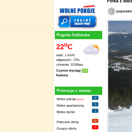
Fotka z
poprzedn
Pogoda Szklarska
o
22
C
wiatr: 1 km/h
wilgotność: 72%
ciśnienie: 1018hpa
Czynne wyciągi
0/18
Kamery
Promocje z miasta
11
Wolne pokoje
nowość!
3
Wolne apartamenty
1
Wolne domki
0
Polecane oferty
0
Gorące oferty