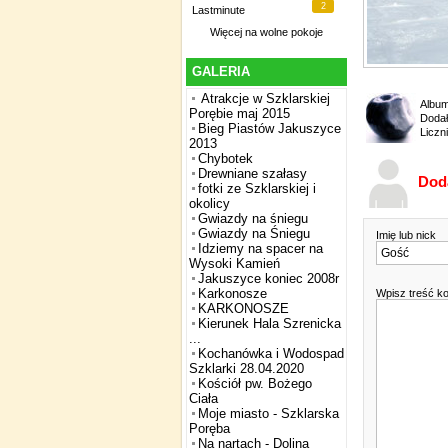
2
Lastminute
Więcej na
wolne pokoje
GALERIA
Atrakcje w Szklarskiej
Albu
Porębie maj 2015
Dodał
Bieg Piastów Jakuszyce
Liczn
2013
Chybotek
Drewniane szałasy
Dod
fotki ze Szklarskiej i
okolicy
Gwiazdy na śniegu
Gwiazdy na Śniegu
Imię lub nick
Idziemy na spacer na
Wysoki Kamień
Jakuszyce koniec 2008r
Karkonosze
Wpisz treść k
KARKONOSZE
Kierunek Hala Szrenicka
...
Kochanówka i Wodospad
Szklarki 28.04.2020
Kościół pw. Bożego
Ciała
Moje miasto - Szklarska
Poręba
Na nartach - Dolina