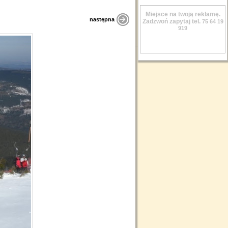
Miejsce na twoją reklamę.
następna
Zadzwoń zapytaj tel.
75 64 19
919