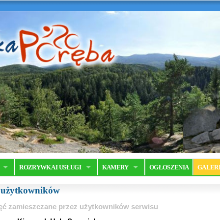
ROZRYWKA I USŁUGI
KAMERY
OGŁOSZENIA
GALER
a użytkowników
ęć zamieszczane przez użytkowników serwisu