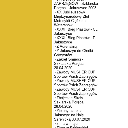
ZAPRZĘGÓW - Szklarska
Poręba - Jakuszyce 2003
XX Jubileuszowy
Międzynarodowy Zlot
Motocykli Ciężkich i
Weteranów
XXXII Bieg Piastów - CL
Jakuszyce
XXXII Bieg Piastów - F -
Jakuszyce
Z Adrenaliną
Z Jakuszyc do Chatki
Górzystów
Zakręt Śmierci -
Szklarska Poręba
28.04.2020
Zawody MUSHER CUP
Sportów Psich Zaprzęgów
Zawody MUSHER CUP
Sportów Psich Zaprzęgów
Zawody MUSHER CUP
Sportów Psich Zaprzęgów
Zbójeckie Skały -
Szklarska Poręba
28.04.2020
Zielony szlak z
Jakuszyc na Halę
Szrenicką 30.07.2020
zima w maju
Zima w Szklarskiej