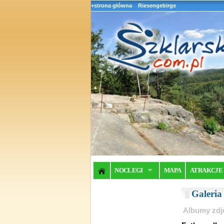
+strona główna
Riesengebirge
NOCLEGI
MAPA
ATRAKCJE
Galeri
Albumy zdj