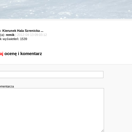
m:
Kierunek Hala Szrenicka ...
(a):
remik
| 2012-04-13 09:03:12
ik wyświetleń: 1539
aj
ocenę i komentarz
omentarza