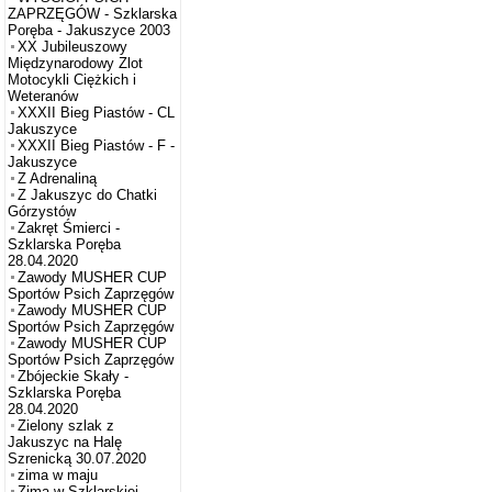
ZAPRZĘGÓW - Szklarska
Poręba - Jakuszyce 2003
XX Jubileuszowy
Międzynarodowy Zlot
Motocykli Ciężkich i
Weteranów
XXXII Bieg Piastów - CL
Jakuszyce
XXXII Bieg Piastów - F -
Jakuszyce
Z Adrenaliną
Z Jakuszyc do Chatki
Górzystów
Zakręt Śmierci -
Szklarska Poręba
28.04.2020
Zawody MUSHER CUP
Sportów Psich Zaprzęgów
Zawody MUSHER CUP
Sportów Psich Zaprzęgów
Zawody MUSHER CUP
Sportów Psich Zaprzęgów
Zbójeckie Skały -
Szklarska Poręba
28.04.2020
Zielony szlak z
Jakuszyc na Halę
Szrenicką 30.07.2020
zima w maju
Zima w Szklarskiej