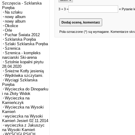
Szczęscia - Szklarska
Poręba
3 + 3 =
« Pytanie 
Na szlaku
nowy album
nowy album
Okolice
Orle
Pola oznaczone (*) są wymagane. Komentarze skra
Puchar Świata 2012
Szklarska Poręba
Szlaki Szklarska Poręba
Szrenica
Szrenica - kompleks
narciarski Ski-arena
Sztolnie kopalni pirytu
28.04.2020
Śnieżne Kotły jesienią
Wędrówka szczytami.
Wyciągi Szklarska
Poręba
Wycieczka do Dinoparku
i na Złoty Widok
Wycieczka na
Kamieńczyk
Wycieczka na Wysoki
Kamień
wycieczka na Wysoki
Kamień Jesień 02.11.2014
wycieczka z Jakuszyc
na Wysoki Kamień
WYŚCIGI PSICH