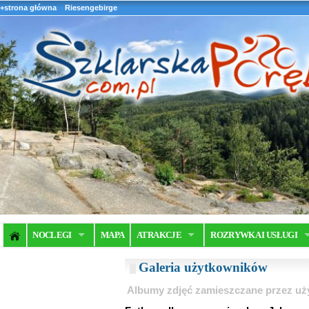
+strona główna
Riesengebirge
NOCLEGI
MAPA
ATRAKCJE
ROZRYWKA I USŁUGI
Galeria użytkowników
Albumy zdjęć zamieszczane przez u