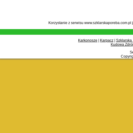
Korzystanie z serwisu www.szklarskaporeba.com.pl 
Karkonosze
|
Karpacz
|
Szklarska
Kudowa Zdrój
Se
Copyrig