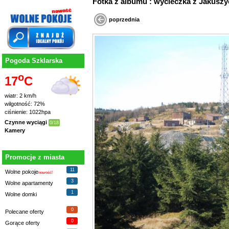
Fotka z albumu : wycieczka z Jaku
poprzednia
Pogoda Szklarska
o
17
C
wiatr: 2 km/h
wilgotność: 72%
ciśnienie: 1022hpa
Czynne wyciągi
0/18
Kamery
Promocje z miasta
11
Wolne pokoje
nowość!
3
Wolne apartamenty
1
Wolne domki
0
Polecane oferty
0
Gorące oferty