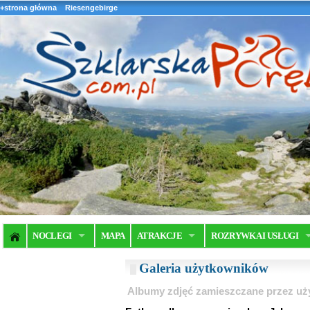
+strona główna
Riesengebirge
NOCLEGI
MAPA
ATRAKCJE
ROZRYWKA I USŁUGI
Galeria użytkowników
Albumy zdjęć zamieszczane przez u