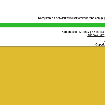
Korzystanie z serwisu www.szklarskaporeba.com.pl 
Karkonosze
|
Karpacz
|
Szklarska
Kudowa Zdrój
Se
Copyrig