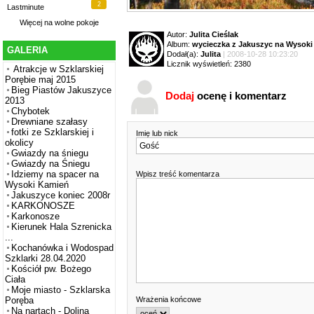
2
Lastminute
Więcej na
wolne pokoje
Autor:
Julita Cieślak
Album:
wycieczka z Jakuszyc na Wysok
GALERIA
Dodał(a):
Julita
| 2008-10-28 10:23:20
Licznik wyświetleń: 2380
Atrakcje w Szklarskiej
Porębie maj 2015
Bieg Piastów Jakuszyce
Dodaj
ocenę i komentarz
2013
Chybotek
Drewniane szałasy
fotki ze Szklarskiej i
Imię lub nick
okolicy
Gwiazdy na śniegu
Gwiazdy na Śniegu
Idziemy na spacer na
Wpisz treść komentarza
Wysoki Kamień
Jakuszyce koniec 2008r
KARKONOSZE
Karkonosze
Kierunek Hala Szrenicka
...
Kochanówka i Wodospad
Szklarki 28.04.2020
Kościół pw. Bożego
Ciała
Moje miasto - Szklarska
Wrażenia końcowe
Poręba
Na nartach - Dolina