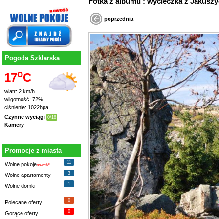
Fotka z albumu : wycieczka z Jaku
poprzednia
Pogoda Szklarska
o
17
C
wiatr: 2 km/h
wilgotność: 72%
ciśnienie: 1022hpa
Czynne wyciągi
0/18
Kamery
Promocje z miasta
11
Wolne pokoje
nowość!
3
Wolne apartamenty
1
Wolne domki
0
Polecane oferty
0
Gorące oferty