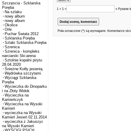
Szczęscia - Szklarska
Poręba
1 + 1 =
« Pytanie 
Na szlaku
nowy album
nowy album
Okolice
Orle
Pola oznaczone (*) są wymagane. Komentarze skra
Puchar Świata 2012
Szklarska Poręba
Szlaki Szklarska Poręba
Szrenica
Szrenica - kompleks
narciarski Ski-arena
Sztolnie kopalni pirytu
28.04.2020
Śnieżne Kotły jesienią
Wędrówka szczytami.
Wyciągi Szklarska
Poręba
Wycieczka do Dinoparku
i na Złoty Widok
Wycieczka na
Kamieńczyk
Wycieczka na Wysoki
Kamień
wycieczka na Wysoki
Kamień Jesień 02.11.2014
wycieczka z Jakuszyc
na Wysoki Kamień
WYŚCIGI PSICH