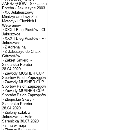
ZAPRZĘGÓW - Szklarska
Poręba - Jakuszyce 2003
XX Jubileuszowy
Międzynarodowy Zlot
Motocykli Ciężkich i
Weteranów
XXXII Bieg Piastów - CL
Jakuszyce
XXXII Bieg Piastów - F -
Jakuszyce
Z Adrenaliną
Z Jakuszyc do Chatki
Górzystów
Zakręt Śmierci -
Szklarska Poręba
28.04.2020
Zawody MUSHER CUP
Sportów Psich Zaprzęgów
Zawody MUSHER CUP
Sportów Psich Zaprzęgów
Zawody MUSHER CUP
Sportów Psich Zaprzęgów
Zbójeckie Skały -
Szklarska Poręba
28.04.2020
Zielony szlak z
Jakuszyc na Halę
Szrenicką 30.07.2020
zima w maju
Zima w Szklarskiej