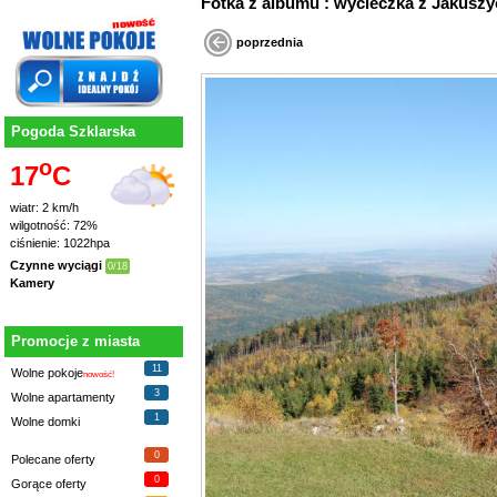
Fotka z albumu : wycieczka z Jaku
poprzednia
Pogoda Szklarska
o
17
C
wiatr: 2 km/h
wilgotność: 72%
ciśnienie: 1022hpa
Czynne wyciągi
0/18
Kamery
Promocje z miasta
11
Wolne pokoje
nowość!
3
Wolne apartamenty
1
Wolne domki
0
Polecane oferty
0
Gorące oferty