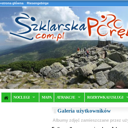
+strona główna
Riesengebirge
NOCLEGI
MAPA
ATRAKCJE
ROZRYWKA I USŁUGI
Galeria użytkowników
Albumy zdjęć zamieszczane przez u