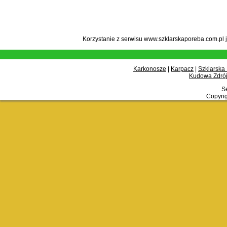
Korzystanie z serwisu www.szklarskaporeba.com.pl 
Karkonosze
|
Karpacz
|
Szklarska
Kudowa Zdrój
Se
Copyrig