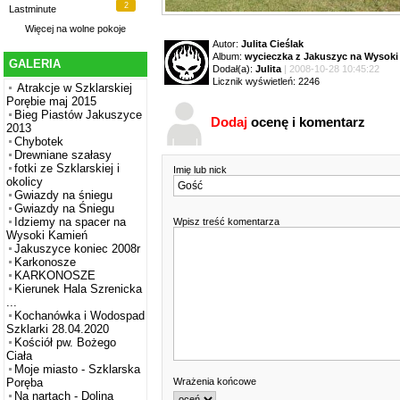
2
Lastminute
Więcej na
wolne pokoje
Autor:
Julita Cieślak
Album:
wycieczka z Jakuszyc na Wysok
GALERIA
Dodał(a):
Julita
| 2008-10-28 10:45:22
Licznik wyświetleń: 2246
Atrakcje w Szklarskiej
Porębie maj 2015
Bieg Piastów Jakuszyce
Dodaj
ocenę i komentarz
2013
Chybotek
Drewniane szałasy
fotki ze Szklarskiej i
Imię lub nick
okolicy
Gwiazdy na śniegu
Gwiazdy na Śniegu
Idziemy na spacer na
Wpisz treść komentarza
Wysoki Kamień
Jakuszyce koniec 2008r
Karkonosze
KARKONOSZE
Kierunek Hala Szrenicka
...
Kochanówka i Wodospad
Szklarki 28.04.2020
Kościół pw. Bożego
Ciała
Moje miasto - Szklarska
Wrażenia końcowe
Poręba
Na nartach - Dolina