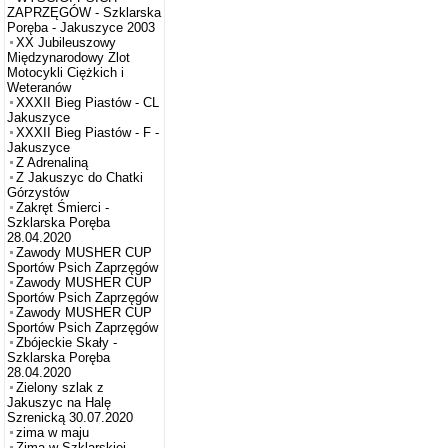
ZAPRZĘGÓW - Szklarska
Poręba - Jakuszyce 2003
XX Jubileuszowy
Międzynarodowy Zlot
Motocykli Ciężkich i
Weteranów
XXXII Bieg Piastów - CL
Jakuszyce
XXXII Bieg Piastów - F -
Jakuszyce
Z Adrenaliną
Z Jakuszyc do Chatki
Górzystów
Zakręt Śmierci -
Szklarska Poręba
28.04.2020
Zawody MUSHER CUP
Sportów Psich Zaprzęgów
Zawody MUSHER CUP
Sportów Psich Zaprzęgów
Zawody MUSHER CUP
Sportów Psich Zaprzęgów
Zbójeckie Skały -
Szklarska Poręba
28.04.2020
Zielony szlak z
Jakuszyc na Halę
Szrenicką 30.07.2020
zima w maju
Zima w Szklarskiej