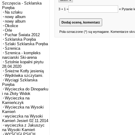
Szczęscia - Szklarska
Poręba
3 + 1 =
« Pytanie 
Na szlaku
nowy album
nowy album
Okolice
Orle
Pola oznaczone (*) są wymagane. Komentarze skra
Puchar Świata 2012
Szklarska Poręba
Szlaki Szklarska Poręba
Szrenica
Szrenica - kompleks
narciarski Ski-arena
Sztolnie kopalni pirytu
28.04.2020
Śnieżne Kotły jesienią
Wędrówka szczytami.
Wyciągi Szklarska
Poręba
Wycieczka do Dinoparku
i na Złoty Widok
Wycieczka na
Kamieńczyk
Wycieczka na Wysoki
Kamień
wycieczka na Wysoki
Kamień Jesień 02.11.2014
wycieczka z Jakuszyc
na Wysoki Kamień
WYŚCIGI PSICH