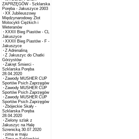
ZAPRZĘGÓW - Szklarska
Poręba - Jakuszyce 2003
XX Jubileuszowy
Międzynarodowy Zlot
Motocykli Ciężkich i
Weteranów
XXXII Bieg Piastów - CL
Jakuszyce
XXXII Bieg Piastów - F -
Jakuszyce
Z Adrenaliną
Z Jakuszyc do Chatki
Górzystów
Zakręt Śmierci -
Szklarska Poręba
28.04.2020
Zawody MUSHER CUP
Sportów Psich Zaprzęgów
Zawody MUSHER CUP
Sportów Psich Zaprzęgów
Zawody MUSHER CUP
Sportów Psich Zaprzęgów
Zbójeckie Skały -
Szklarska Poręba
28.04.2020
Zielony szlak z
Jakuszyc na Halę
Szrenicką 30.07.2020
zima w maju
Zima w Szklarskiej