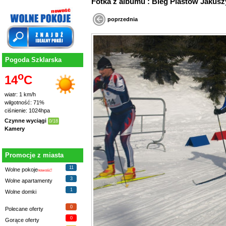
Fotka z albumu : Bieg Piastów Jaku
poprzednia
Pogoda Szklarska
o
14
C
wiatr: 1 km/h
wilgotność: 71%
ciśnienie: 1024hpa
Czynne wyciągi
0/18
Kamery
Promocje z miasta
11
Wolne pokoje
nowość!
3
Wolne apartamenty
1
Wolne domki
0
Polecane oferty
0
Gorące oferty