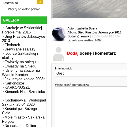
2
Lastminute
Więcej na
wolne pokoje
GALERIA
Atrakcje w Szklarskiej
Autor:
Izabella Spera
Porębie maj 2015
Album:
Bieg Piastów Jakuszyce 2013
Bieg Piastów Jakuszyce
Dodał(a):
remik
| 2013-03-04 10:17:52
Licznik wyświetleń: 1697
2013
Chybotek
Drewniane szałasy
Dodaj
ocenę i komentarz
fotki ze Szklarskiej i
okolicy
Gwiazdy na śniegu
Gwiazdy na Śniegu
Imię lub nick
Idziemy na spacer na
Wysoki Kamień
Jakuszyce koniec 2008r
Karkonosze
Wpisz treść komentarza
KARKONOSZE
Kierunek Hala Szrenicka
...
Kochanówka i Wodospad
Szklarki 28.04.2020
Kościół pw. Bożego
Ciała
Moje miasto - Szklarska
Poręba
Na nartach - Dolina