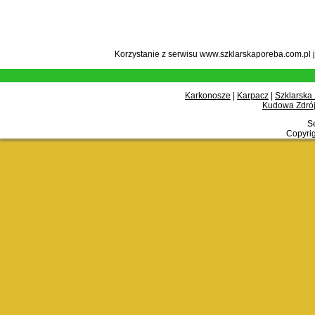
Korzystanie z serwisu www.szklarskaporeba.com.pl 
Karkonosze
|
Karpacz
|
Szklarska
Kudowa Zdrój
Se
Copyrig