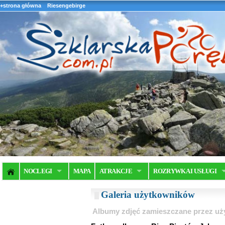
+strona główna
Riesengebirge
NOCLEGI
MAPA
ATRAKCJE
ROZRYWKA I USŁUGI
Galeria użytkowników
Albumy zdjęć zamieszczane przez u