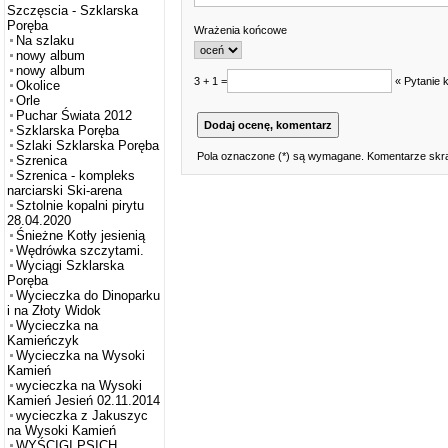
Szczęscia - Szklarska
Poręba
Wrażenia końcowe
Na szlaku
nowy album
nowy album
3 + 1 =
« Pytanie 
Okolice
Orle
Puchar Świata 2012
Szklarska Poręba
Szlaki Szklarska Poręba
Pola oznaczone (*) są wymagane. Komentarze skra
Szrenica
Szrenica - kompleks
narciarski Ski-arena
Sztolnie kopalni pirytu
28.04.2020
Śnieżne Kotły jesienią
Wędrówka szczytami.
Wyciągi Szklarska
Poręba
Wycieczka do Dinoparku
i na Złoty Widok
Wycieczka na
Kamieńczyk
Wycieczka na Wysoki
Kamień
wycieczka na Wysoki
Kamień Jesień 02.11.2014
wycieczka z Jakuszyc
na Wysoki Kamień
WYŚCIGI PSICH