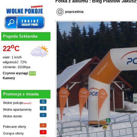
Fotka z albumu : Bieg Piastów Jaku
poprzednia
Pogoda Szklarska
o
22
C
wiatr: 1 km/h
wilgotność: 72%
ciśnienie: 1018hpa
Czynne wyciągi
0/18
Kamery
Promocje z miasta
11
Wolne pokoje
nowość!
3
Wolne apartamenty
1
Wolne domki
0
Polecane oferty
0
Gorące oferty