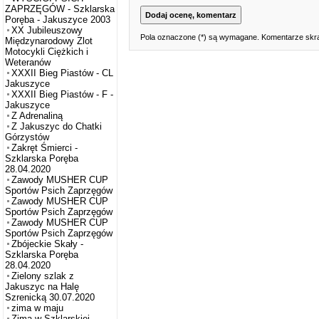
ZAPRZĘGÓW - Szklarska
Poręba - Jakuszyce 2003
XX Jubileuszowy
Pola oznaczone (*) są wymagane. Komentarze skra
Międzynarodowy Zlot
Motocykli Ciężkich i
Weteranów
XXXII Bieg Piastów - CL
Jakuszyce
XXXII Bieg Piastów - F -
Jakuszyce
Z Adrenaliną
Z Jakuszyc do Chatki
Górzystów
Zakręt Śmierci -
Szklarska Poręba
28.04.2020
Zawody MUSHER CUP
Sportów Psich Zaprzęgów
Zawody MUSHER CUP
Sportów Psich Zaprzęgów
Zawody MUSHER CUP
Sportów Psich Zaprzęgów
Zbójeckie Skały -
Szklarska Poręba
28.04.2020
Zielony szlak z
Jakuszyc na Halę
Szrenicką 30.07.2020
zima w maju
Zima w Szklarskiej