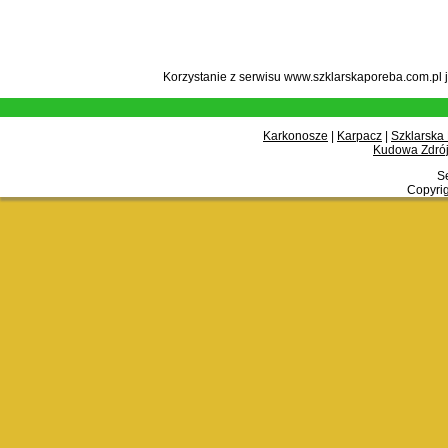
Korzystanie z serwisu www.szklarskaporeba.com.pl 
Karkonosze
|
Karpacz
|
Szklarska
Kudowa Zdrój
Se
Copyrig