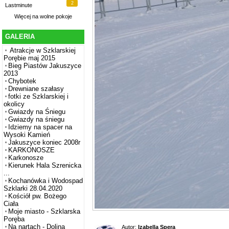
2
Lastminute
Więcej na
wolne pokoje
GALERIA
Atrakcje w Szklarskiej
Porębie maj 2015
Bieg Piastów Jakuszyce
2013
Chybotek
Drewniane szałasy
fotki ze Szklarskiej i
okolicy
Gwiazdy na Śniegu
Gwiazdy na śniegu
Idziemy na spacer na
Wysoki Kamień
Jakuszyce koniec 2008r
KARKONOSZE
Karkonosze
Kierunek Hala Szrenicka
...
Kochanówka i Wodospad
Szklarki 28.04.2020
Kościół pw. Bożego
Ciała
Moje miasto - Szklarska
Poręba
Na nartach - Dolina
Autor:
Izabella Spera