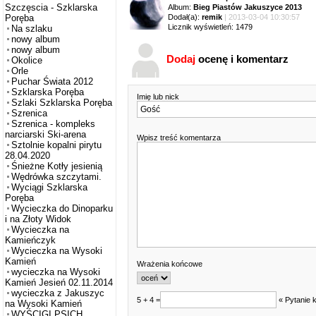
Szczęscia - Szklarska
Album:
Bieg Piastów Jakuszyce 2013
Dodał(a):
remik
| 2013-03-04 10:30:57
Poręba
Licznik wyświetleń: 1479
Na szlaku
nowy album
nowy album
Dodaj
ocenę i komentarz
Okolice
Orle
Puchar Świata 2012
Szklarska Poręba
Imię lub nick
Szlaki Szklarska Poręba
Szrenica
Szrenica - kompleks
narciarski Ski-arena
Wpisz treść komentarza
Sztolnie kopalni pirytu
28.04.2020
Śnieżne Kotły jesienią
Wędrówka szczytami.
Wyciągi Szklarska
Poręba
Wycieczka do Dinoparku
i na Złoty Widok
Wycieczka na
Kamieńczyk
Wycieczka na Wysoki
Kamień
Wrażenia końcowe
wycieczka na Wysoki
Kamień Jesień 02.11.2014
wycieczka z Jakuszyc
5 + 4 =
« Pytanie 
na Wysoki Kamień
WYŚCIGI PSICH