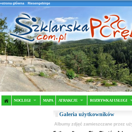
+strona główna
Riesengebirge
NOCLEGI
MAPA
ATRAKCJE
ROZRYWKA I USŁUGI
Galeria użytkowników
Albumy zdjęć zamieszczane przez u