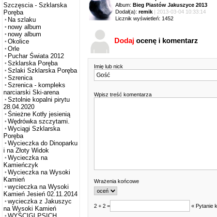
Szczęscia - Szklarska
Album:
Bieg Piastów Jakuszyce 2013
Dodał(a):
remik
| 2013-03-04 10:33:14
Poręba
Licznik wyświetleń: 1452
Na szlaku
nowy album
nowy album
Dodaj
ocenę i komentarz
Okolice
Orle
Puchar Świata 2012
Szklarska Poręba
Imię lub nick
Szlaki Szklarska Poręba
Szrenica
Szrenica - kompleks
narciarski Ski-arena
Wpisz treść komentarza
Sztolnie kopalni pirytu
28.04.2020
Śnieżne Kotły jesienią
Wędrówka szczytami.
Wyciągi Szklarska
Poręba
Wycieczka do Dinoparku
i na Złoty Widok
Wycieczka na
Kamieńczyk
Wycieczka na Wysoki
Kamień
Wrażenia końcowe
wycieczka na Wysoki
Kamień Jesień 02.11.2014
wycieczka z Jakuszyc
2 + 2 =
« Pytanie 
na Wysoki Kamień
WYŚCIGI PSICH