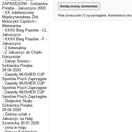
ZAPRZĘGÓW - Szklarska
Poręba - Jakuszyce 2003
XX Jubileuszowy
Pola oznaczone (*) są wymagane. Komentarze skra
Międzynarodowy Zlot
Motocykli Ciężkich i
Weteranów
XXXII Bieg Piastów - CL
Jakuszyce
XXXII Bieg Piastów - F -
Jakuszyce
Z Adrenaliną
Z Jakuszyc do Chatki
Górzystów
Zakręt Śmierci -
Szklarska Poręba
28.04.2020
Zawody MUSHER CUP
Sportów Psich Zaprzęgów
Zawody MUSHER CUP
Sportów Psich Zaprzęgów
Zawody MUSHER CUP
Sportów Psich Zaprzęgów
Zbójeckie Skały -
Szklarska Poręba
28.04.2020
Zielony szlak z
Jakuszyc na Halę
Szrenicką 30.07.2020
zima w maju
Zima w Szklarskiej