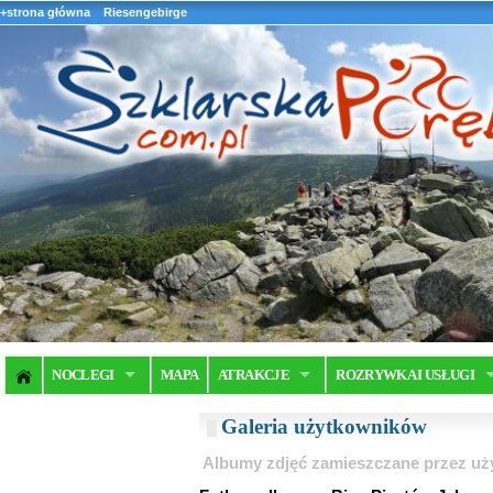
+strona główna
Riesengebirge
NOCLEGI
MAPA
ATRAKCJE
ROZRYWKA I USŁUGI
Galeria użytkowników
Albumy zdjęć zamieszczane przez u