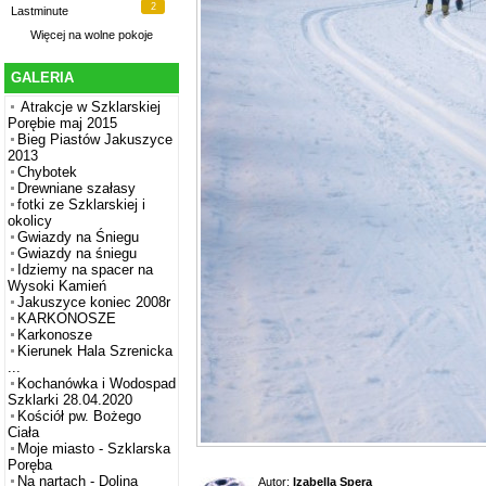
2
Lastminute
Więcej na
wolne pokoje
GALERIA
Atrakcje w Szklarskiej
Porębie maj 2015
Bieg Piastów Jakuszyce
2013
Chybotek
Drewniane szałasy
fotki ze Szklarskiej i
okolicy
Gwiazdy na Śniegu
Gwiazdy na śniegu
Idziemy na spacer na
Wysoki Kamień
Jakuszyce koniec 2008r
KARKONOSZE
Karkonosze
Kierunek Hala Szrenicka
...
Kochanówka i Wodospad
Szklarki 28.04.2020
Kościół pw. Bożego
Ciała
Moje miasto - Szklarska
Poręba
Na nartach - Dolina
Autor:
Izabella Spera