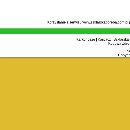
Korzystanie z serwisu www.szklarskaporeba.com.pl 
Karkonosze
|
Karpacz
|
Szklarska
Kudowa Zdrój
Se
Copyrig