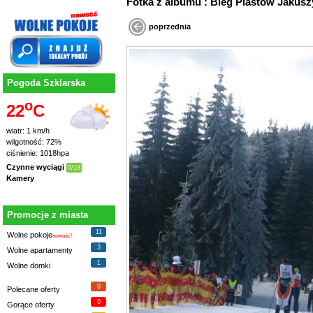
Fotka z albumu : Bieg Piastów Jaku
poprzednia
Pogoda Szklarska
o
22
C
wiatr: 1 km/h
wilgotność: 72%
ciśnienie: 1018hpa
Czynne wyciągi
0/18
Kamery
Promocje z miasta
11
Wolne pokoje
nowość!
3
Wolne apartamenty
1
Wolne domki
0
Polecane oferty
0
Gorące oferty