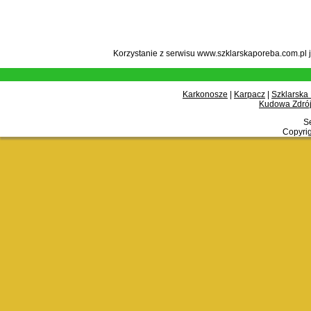
Korzystanie z serwisu www.szklarskaporeba.com.pl 
Karkonosze
|
Karpacz
|
Szklarska
Kudowa Zdrój
Se
Copyrig