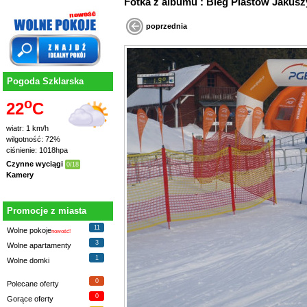
Fotka z albumu : Bieg Piastów Jaku
poprzednia
Pogoda Szklarska
o
22
C
wiatr: 1 km/h
wilgotność: 72%
ciśnienie: 1018hpa
Czynne wyciągi
0/18
Kamery
Promocje z miasta
11
Wolne pokoje
nowość!
3
Wolne apartamenty
1
Wolne domki
0
Polecane oferty
0
Gorące oferty