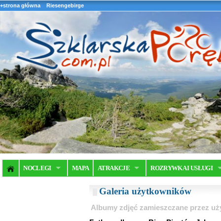
+strona główna
Riesengebirge
NOCLEGI
MAPA
ATRAKCJE
ROZRYWKA I USŁUGI
Galeria użytkowników
Albumy zdjęć zamieszczane przez u