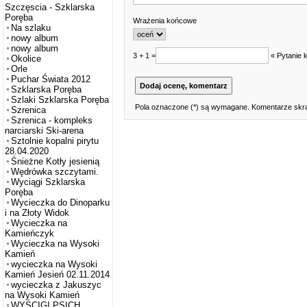
Szczęscia - Szklarska
Poręba
Wrażenia końcowe
Na szlaku
nowy album
nowy album
3 + 1 =
« Pytanie 
Okolice
Orle
Puchar Świata 2012
Szklarska Poręba
Szlaki Szklarska Poręba
Pola oznaczone (*) są wymagane. Komentarze skra
Szrenica
Szrenica - kompleks
narciarski Ski-arena
Sztolnie kopalni pirytu
28.04.2020
Śnieżne Kotły jesienią
Wędrówka szczytami.
Wyciągi Szklarska
Poręba
Wycieczka do Dinoparku
i na Złoty Widok
Wycieczka na
Kamieńczyk
Wycieczka na Wysoki
Kamień
wycieczka na Wysoki
Kamień Jesień 02.11.2014
wycieczka z Jakuszyc
na Wysoki Kamień
WYŚCIGI PSICH