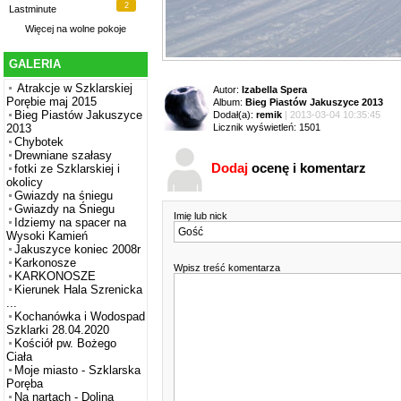
2
Lastminute
Więcej na
wolne pokoje
GALERIA
Atrakcje w Szklarskiej
Autor:
Izabella Spera
Porębie maj 2015
Album:
Bieg Piastów Jakuszyce 2013
Bieg Piastów Jakuszyce
Dodał(a):
remik
| 2013-03-04 10:35:45
Licznik wyświetleń: 1501
2013
Chybotek
Drewniane szałasy
Dodaj
ocenę i komentarz
fotki ze Szklarskiej i
okolicy
Gwiazdy na śniegu
Gwiazdy na Śniegu
Imię lub nick
Idziemy na spacer na
Wysoki Kamień
Jakuszyce koniec 2008r
Karkonosze
Wpisz treść komentarza
KARKONOSZE
Kierunek Hala Szrenicka
...
Kochanówka i Wodospad
Szklarki 28.04.2020
Kościół pw. Bożego
Ciała
Moje miasto - Szklarska
Poręba
Na nartach - Dolina