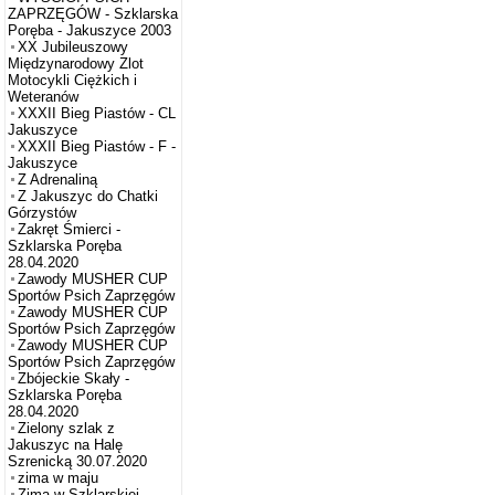
ZAPRZĘGÓW - Szklarska
Poręba - Jakuszyce 2003
XX Jubileuszowy
Międzynarodowy Zlot
Motocykli Ciężkich i
Weteranów
XXXII Bieg Piastów - CL
Jakuszyce
XXXII Bieg Piastów - F -
Jakuszyce
Z Adrenaliną
Z Jakuszyc do Chatki
Górzystów
Zakręt Śmierci -
Szklarska Poręba
28.04.2020
Zawody MUSHER CUP
Sportów Psich Zaprzęgów
Zawody MUSHER CUP
Sportów Psich Zaprzęgów
Zawody MUSHER CUP
Sportów Psich Zaprzęgów
Zbójeckie Skały -
Szklarska Poręba
28.04.2020
Zielony szlak z
Jakuszyc na Halę
Szrenicką 30.07.2020
zima w maju
Zima w Szklarskiej