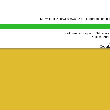
Korzystanie z serwisu www.szklarskaporeba.com.pl 
Karkonosze
|
Karpacz
|
Szklarska
Kudowa Zdrój
Se
Copyrig