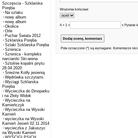
Szczęscia - Szklarska
Poręba
Wrażenia końcowe
Na szlaku
nowy album
nowy album
4 + 1 =
« Pytanie 
Okolice
Orle
Puchar Świata 2012
Szklarska Poręba
Szlaki Szklarska Poręba
Pola oznaczone (*) są wymagane. Komentarze skra
Szrenica
Szrenica - kompleks
narciarski Ski-arena
Sztolnie kopalni pirytu
28.04.2020
Śnieżne Kotły jesienią
Wędrówka szczytami.
Wyciągi Szklarska
Poręba
Wycieczka do Dinoparku
i na Złoty Widok
Wycieczka na
Kamieńczyk
Wycieczka na Wysoki
Kamień
wycieczka na Wysoki
Kamień Jesień 02.11.2014
wycieczka z Jakuszyc
na Wysoki Kamień
WYŚCIGI PSICH