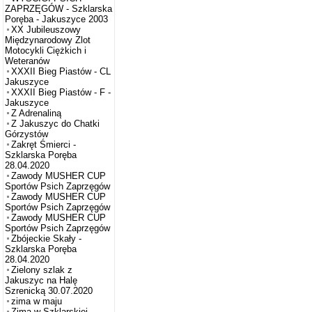
ZAPRZĘGÓW - Szklarska
Poręba - Jakuszyce 2003
XX Jubileuszowy
Międzynarodowy Zlot
Motocykli Ciężkich i
Weteranów
XXXII Bieg Piastów - CL
Jakuszyce
XXXII Bieg Piastów - F -
Jakuszyce
Z Adrenaliną
Z Jakuszyc do Chatki
Górzystów
Zakręt Śmierci -
Szklarska Poręba
28.04.2020
Zawody MUSHER CUP
Sportów Psich Zaprzęgów
Zawody MUSHER CUP
Sportów Psich Zaprzęgów
Zawody MUSHER CUP
Sportów Psich Zaprzęgów
Zbójeckie Skały -
Szklarska Poręba
28.04.2020
Zielony szlak z
Jakuszyc na Halę
Szrenicką 30.07.2020
zima w maju
Zima w Szklarskiej