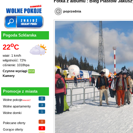
Fotka z albumu : Bieg Piastów Jaku
poprzednia
Pogoda Szklarska
o
22
C
wiatr: 1 km/h
wilgotność: 72%
ciśnienie: 1018hpa
Czynne wyciągi
0/18
Kamery
Promocje z miasta
11
Wolne pokoje
nowość!
3
Wolne apartamenty
1
Wolne domki
0
Polecane oferty
0
Gorące oferty