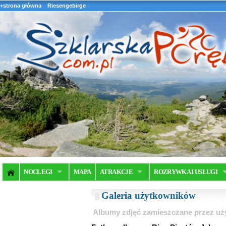
+strona główna
Riesengebirge
NOCLEGI
MAPA
ATRAKCJE
ROZRYWKA I USŁUGI
Galeria użytkowników
Albumy zdjęć zamieszczane przez u