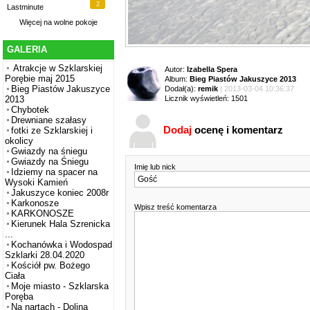
2
Lastminute
Więcej na
wolne pokoje
GALERIA
Atrakcje w Szklarskiej
Autor:
Izabella Spera
Porębie maj 2015
Album:
Bieg Piastów Jakuszyce 2013
Bieg Piastów Jakuszyce
Dodał(a):
remik
| 2013-03-04 10:36:37
Licznik wyświetleń: 1501
2013
Chybotek
Drewniane szałasy
Dodaj
ocenę i komentarz
fotki ze Szklarskiej i
okolicy
Gwiazdy na śniegu
Gwiazdy na Śniegu
Imię lub nick
Idziemy na spacer na
Wysoki Kamień
Jakuszyce koniec 2008r
Karkonosze
Wpisz treść komentarza
KARKONOSZE
Kierunek Hala Szrenicka
...
Kochanówka i Wodospad
Szklarki 28.04.2020
Kościół pw. Bożego
Ciała
Moje miasto - Szklarska
Poręba
Na nartach - Dolina