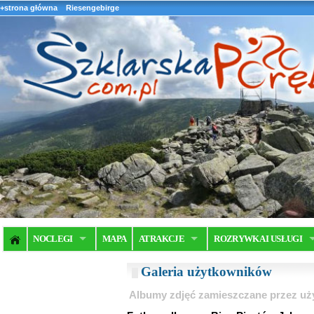
+strona główna
Riesengebirge
NOCLEGI
MAPA
ATRAKCJE
ROZRYWKA I USŁUGI
Galeria użytkowników
Albumy zdjęć zamieszczane przez u