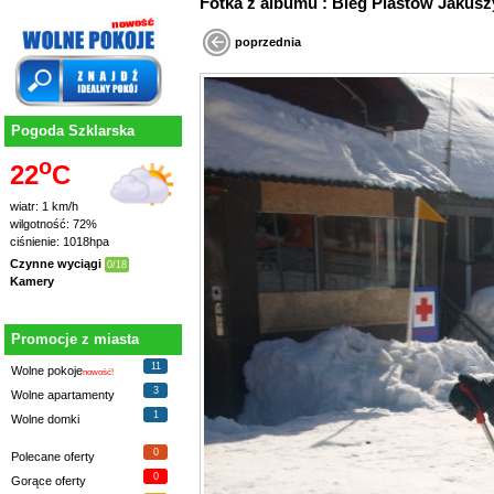
Fotka z albumu : Bieg Piastów Jaku
poprzednia
Pogoda Szklarska
o
22
C
wiatr: 1 km/h
wilgotność: 72%
ciśnienie: 1018hpa
Czynne wyciągi
0/18
Kamery
Promocje z miasta
11
Wolne pokoje
nowość!
3
Wolne apartamenty
1
Wolne domki
0
Polecane oferty
0
Gorące oferty