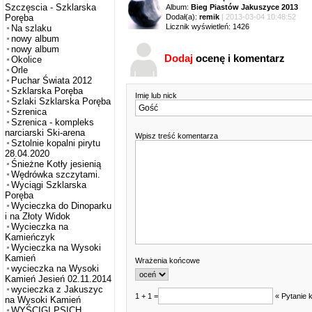
Szczęscia - Szklarska
Album:
Bieg Piastów Jakuszyce 2013
Dodał(a):
remik
| 2013-03-04 10:48:52
Poręba
Licznik wyświetleń: 1426
Na szlaku
nowy album
nowy album
Dodaj
ocenę i komentarz
Okolice
Orle
Puchar Świata 2012
Szklarska Poręba
Imię lub nick
Szlaki Szklarska Poręba
Szrenica
Szrenica - kompleks
narciarski Ski-arena
Wpisz treść komentarza
Sztolnie kopalni pirytu
28.04.2020
Śnieżne Kotły jesienią
Wędrówka szczytami.
Wyciągi Szklarska
Poręba
Wycieczka do Dinoparku
i na Złoty Widok
Wycieczka na
Kamieńczyk
Wycieczka na Wysoki
Kamień
Wrażenia końcowe
wycieczka na Wysoki
Kamień Jesień 02.11.2014
wycieczka z Jakuszyc
1 + 1 =
« Pytanie 
na Wysoki Kamień
WYŚCIGI PSICH