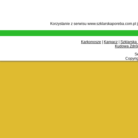
Korzystanie z serwisu www.szklarskaporeba.com.pl 
Karkonosze
|
Karpacz
|
Szklarska
Kudowa Zdrój
Se
Copyrig