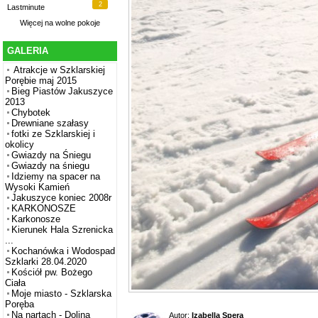
2
Lastminute
Więcej na
wolne pokoje
GALERIA
Atrakcje w Szklarskiej
Porębie maj 2015
Bieg Piastów Jakuszyce
2013
Chybotek
Drewniane szałasy
fotki ze Szklarskiej i
okolicy
Gwiazdy na Śniegu
Gwiazdy na śniegu
Idziemy na spacer na
Wysoki Kamień
Jakuszyce koniec 2008r
KARKONOSZE
Karkonosze
Kierunek Hala Szrenicka
...
Kochanówka i Wodospad
Szklarki 28.04.2020
Kościół pw. Bożego
Ciała
Moje miasto - Szklarska
Poręba
Na nartach - Dolina
Autor:
Izabella Spera