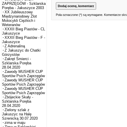
ZAPRZĘGÓW - Szklarska
Poręba - Jakuszyce 2003
XX Jubileuszowy
Pola oznaczone (*) są wymagane. Komentarze skra
Międzynarodowy Zlot
Motocykli Ciężkich i
Weteranów
XXXII Bieg Piastów - CL
Jakuszyce
XXXII Bieg Piastów - F -
Jakuszyce
Z Adrenaliną
Z Jakuszyc do Chatki
Górzystów
Zakręt Śmierci -
Szklarska Poręba
28.04.2020
Zawody MUSHER CUP
Sportów Psich Zaprzęgów
Zawody MUSHER CUP
Sportów Psich Zaprzęgów
Zawody MUSHER CUP
Sportów Psich Zaprzęgów
Zbójeckie Skały -
Szklarska Poręba
28.04.2020
Zielony szlak z
Jakuszyc na Halę
Szrenicką 30.07.2020
zima w maju
Zima w Szklarskiej