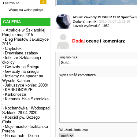
2
Lastminute
Więcej na
wolne pokoje
Album:
Zawody MUSHER CUP Sportów P
Dodał(a):
remik
| 2013-03-04 12:21:16
GALERIA
Licznik wyświetleń: 1952
Atrakcje w Szklarskiej
Porębie maj 2015
Bieg Piastów Jakuszyce
Dodaj
ocenę i komentarz
2013
Chybotek
Drewniane szałasy
Imię lub nick
fotki ze Szklarskiej i
okolicy
Gwiazdy na Śniegu
Gwiazdy na śniegu
Wpisz treść komentarza
Idziemy na spacer na
Wysoki Kamień
Jakuszyce koniec 2008r
KARKONOSZE
Karkonosze
Kierunek Hala Szrenicka
...
Kochanówka i Wodospad
Szklarki 28.04.2020
Kościół pw. Bożego
Ciała
Moje miasto - Szklarska
Wrażenia końcowe
Poręba
Na nartach - Dolina