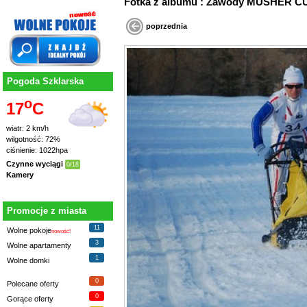
Fotka z albumu : Zawody MUSHER
poprzednia
Pogoda Szklarska
o
17
C
wiatr: 2 km/h
wilgotność: 72%
ciśnienie: 1022hpa
Czynne wyciągi
0/18
Kamery
Promocje z miasta
11
Wolne pokoje
nowość!
3
Wolne apartamenty
1
Wolne domki
0
Polecane oferty
0
Gorące oferty