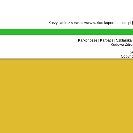
Korzystanie z serwisu www.szklarskaporeba.com.pl 
Karkonosze
|
Karpacz
|
Szklarska
Kudowa Zdrój
Se
Copyrig