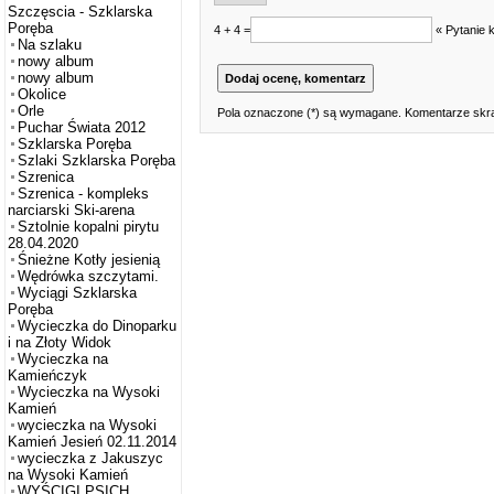
Szczęscia - Szklarska
Poręba
4 + 4 =
« Pytanie 
Na szlaku
nowy album
nowy album
Okolice
Orle
Pola oznaczone (*) są wymagane. Komentarze skra
Puchar Świata 2012
Szklarska Poręba
Szlaki Szklarska Poręba
Szrenica
Szrenica - kompleks
narciarski Ski-arena
Sztolnie kopalni pirytu
28.04.2020
Śnieżne Kotły jesienią
Wędrówka szczytami.
Wyciągi Szklarska
Poręba
Wycieczka do Dinoparku
i na Złoty Widok
Wycieczka na
Kamieńczyk
Wycieczka na Wysoki
Kamień
wycieczka na Wysoki
Kamień Jesień 02.11.2014
wycieczka z Jakuszyc
na Wysoki Kamień
WYŚCIGI PSICH