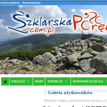
+strona główna
Riesengebirge
NOCLEGI
MAPA
ATRAKCJE
ROZRYWKA I USŁUGI
Galeria użytkowników
Albumy zdjęć zamieszczane przez u