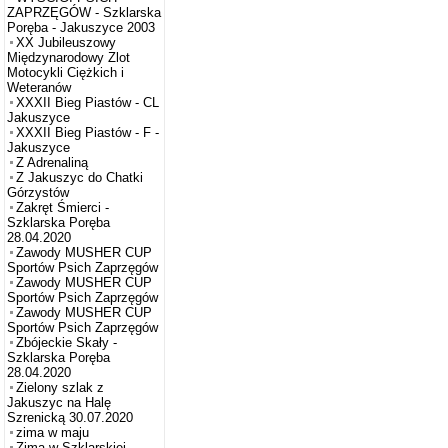
ZAPRZĘGÓW - Szklarska
Poręba - Jakuszyce 2003
XX Jubileuszowy
Międzynarodowy Zlot
Motocykli Ciężkich i
Weteranów
XXXII Bieg Piastów - CL
Jakuszyce
XXXII Bieg Piastów - F -
Jakuszyce
Z Adrenaliną
Z Jakuszyc do Chatki
Górzystów
Zakręt Śmierci -
Szklarska Poręba
28.04.2020
Zawody MUSHER CUP
Sportów Psich Zaprzęgów
Zawody MUSHER CUP
Sportów Psich Zaprzęgów
Zawody MUSHER CUP
Sportów Psich Zaprzęgów
Zbójeckie Skały -
Szklarska Poręba
28.04.2020
Zielony szlak z
Jakuszyc na Halę
Szrenicką 30.07.2020
zima w maju
Zima w Szklarskiej