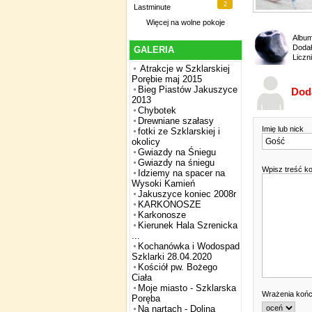
2
Lastminute
Więcej na
wolne pokoje
Albu
Dodał
GALERIA
Liczn
Atrakcje w Szklarskiej
Porębie maj 2015
Bieg Piastów Jakuszyce
Dod
2013
Chybotek
Drewniane szałasy
Imię lub nick
fotki ze Szklarskiej i
okolicy
Gwiazdy na Śniegu
Gwiazdy na śniegu
Wpisz treść k
Idziemy na spacer na
Wysoki Kamień
Jakuszyce koniec 2008r
KARKONOSZE
Karkonosze
Kierunek Hala Szrenicka
...
Kochanówka i Wodospad
Szklarki 28.04.2020
Kościół pw. Bożego
Ciała
Moje miasto - Szklarska
Wrażenia koń
Poręba
Na nartach - Dolina