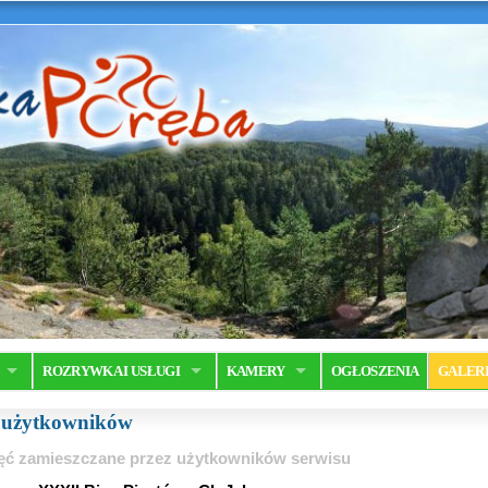
ROZRYWKA I USŁUGI
KAMERY
OGŁOSZENIA
GALER
a użytkowników
ęć zamieszczane przez użytkowników serwisu