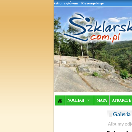
+strona główna
Riesengebirge
NOCLEGI
MAPA
ATRAKCJE
Galeri
Albumy zdj