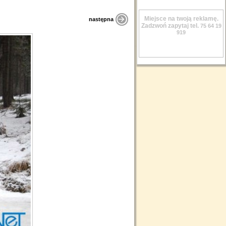
Miejsce na twoją reklamę.
następna
Zadzwoń zapytaj tel.
75 64 19
919