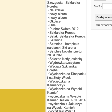
Szczęscia - Szklarska
Poręba
5 + 3 =
Na szlaku
nowy album
nowy album
Okolice
Orle
Pola oznaczon
Puchar Świata 2012
Szklarska Poręba
Szlaki Szklarska Poręba
Szrenica
Szrenica - kompleks
narciarski Ski-arena
Sztolnie kopalni pirytu
28.04.2020
Śnieżne Kotły jesienią
Wędrówka szczytami.
Wyciągi Szklarska
Poręba
Wycieczka do Dinoparku
i na Złoty Widok
Wycieczka na
Kamieńczyk
Wycieczka na Wysoki
Kamień
wycieczka na Wysoki
Kamień Jesień 02.11.2014
wycieczka z Jakuszyc
na Wysoki Kamień
WYŚCIGI PSICH