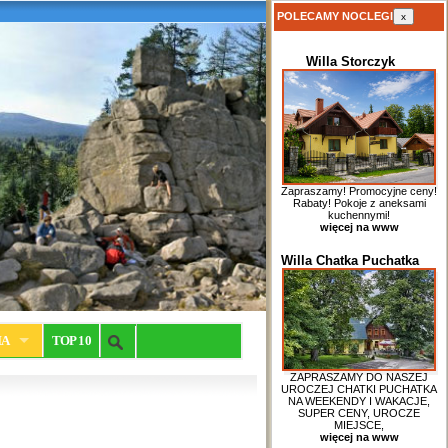
POLECAMY NOCLEGI
x
Willa Storczyk
Zapraszamy! Promocyjne ceny!
Rabaty! Pokoje z aneksami
kuchennymi!
więcej na www
Willa Chatka Puchatka
IA
TOP 10
ZAPRASZAMY DO NASZEJ
UROCZEJ CHATKI PUCHATKA
NA WEEKENDY I WAKACJE,
SUPER CENY, UROCZE
MIEJSCE,
więcej na www