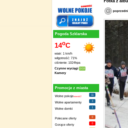
Fotka 
poprzedn
Pogoda Szklarska
o
14
C
wiatr: 1 km/h
wilgotność: 71%
ciśnienie: 1024hpa
Czynne wyciągi
0/18
Kamery
Promocje z miasta
11
Wolne pokoje
nowość!
3
Wolne apartamenty
1
Wolne domki
0
Polecane oferty
0
Gorące oferty