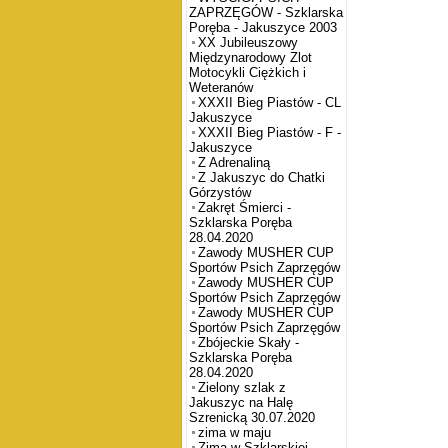
ZAPRZĘGÓW - Szklarska
Poręba - Jakuszyce 2003
XX Jubileuszowy
Międzynarodowy Zlot
Motocykli Ciężkich i
Weteranów
XXXII Bieg Piastów - CL
Jakuszyce
XXXII Bieg Piastów - F -
Jakuszyce
Z Adrenaliną
Z Jakuszyc do Chatki
Górzystów
Zakręt Śmierci -
Szklarska Poręba
28.04.2020
Zawody MUSHER CUP
Sportów Psich Zaprzęgów
Zawody MUSHER CUP
Sportów Psich Zaprzęgów
Zawody MUSHER CUP
Sportów Psich Zaprzęgów
Zbójeckie Skały -
Szklarska Poręba
28.04.2020
Zielony szlak z
Jakuszyc na Halę
Szrenicką 30.07.2020
zima w maju
Zima w Szklarskiej