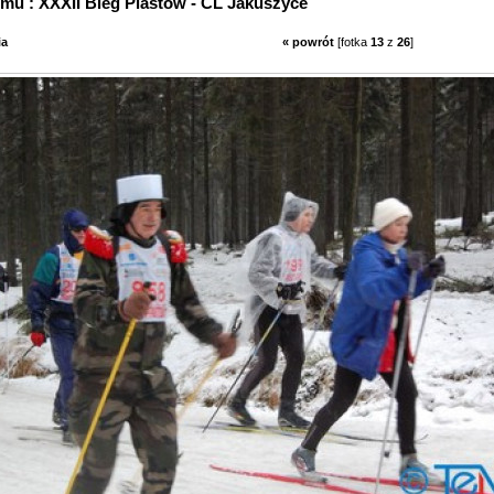
z albumu : XXXII Bieg Piastów - CL Jakuszyce
ia
« powrót
[fotka
13
z
26
]