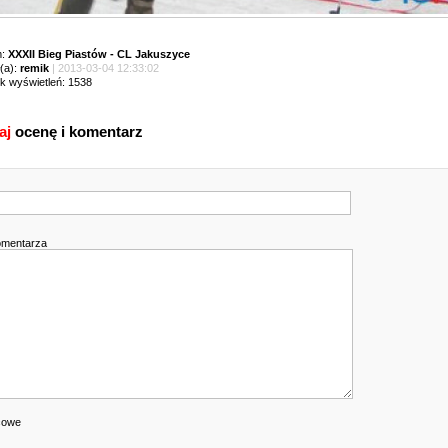
m:
XXXII Bieg Piastów - CL Jakuszyce
(a):
remik
| 2013-03-04 12:33:02
ik wyświetleń: 1538
aj
ocenę i komentarz
omentarza
cowe