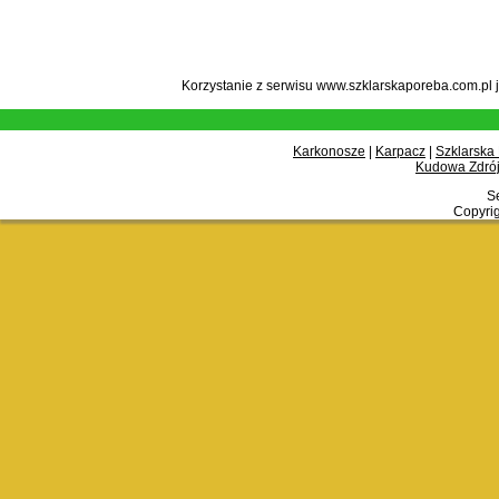
Korzystanie z serwisu www.szklarskaporeba.com.pl 
Karkonosze
|
Karpacz
|
Szklarska
Kudowa Zdrój
Se
Copyrig