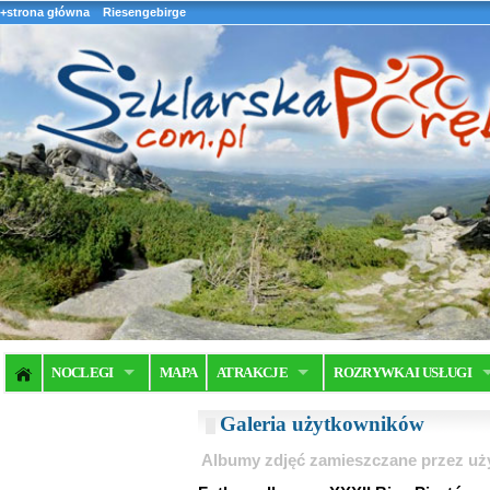
+strona główna
Riesengebirge
NOCLEGI
MAPA
ATRAKCJE
ROZRYWKA I USŁUGI
Galeria użytkowników
Albumy zdjęć zamieszczane przez u