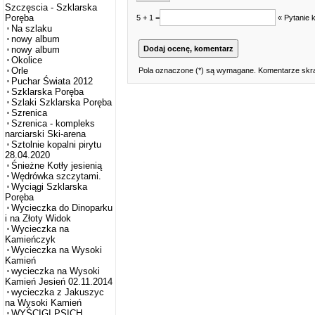
Szczęscia - Szklarska
Poręba
5 + 1 =
« Pytanie 
Na szlaku
nowy album
nowy album
Okolice
Orle
Pola oznaczone (*) są wymagane. Komentarze skra
Puchar Świata 2012
Szklarska Poręba
Szlaki Szklarska Poręba
Szrenica
Szrenica - kompleks
narciarski Ski-arena
Sztolnie kopalni pirytu
28.04.2020
Śnieżne Kotły jesienią
Wędrówka szczytami.
Wyciągi Szklarska
Poręba
Wycieczka do Dinoparku
i na Złoty Widok
Wycieczka na
Kamieńczyk
Wycieczka na Wysoki
Kamień
wycieczka na Wysoki
Kamień Jesień 02.11.2014
wycieczka z Jakuszyc
na Wysoki Kamień
WYŚCIGI PSICH