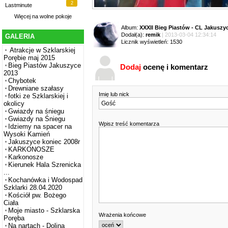
2
Lastminute
Więcej na
wolne pokoje
Album:
XXXII Bieg Piastów - CL Jakuszy
Dodał(a):
remik
| 2013-03-04 12:34:14
GALERIA
Licznik wyświetleń: 1530
Atrakcje w Szklarskiej
Porębie maj 2015
Bieg Piastów Jakuszyce
Dodaj
ocenę i komentarz
2013
Chybotek
Drewniane szałasy
Imię lub nick
fotki ze Szklarskiej i
okolicy
Gwiazdy na śniegu
Gwiazdy na Śniegu
Wpisz treść komentarza
Idziemy na spacer na
Wysoki Kamień
Jakuszyce koniec 2008r
KARKONOSZE
Karkonosze
Kierunek Hala Szrenicka
...
Kochanówka i Wodospad
Szklarki 28.04.2020
Kościół pw. Bożego
Ciała
Moje miasto - Szklarska
Wrażenia końcowe
Poręba
Na nartach - Dolina