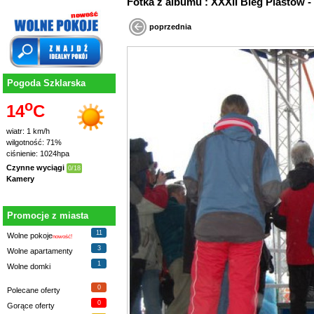
Fotka z albumu : XXXII Bieg Piastó
poprzednia
Pogoda Szklarska
o
14
C
wiatr: 1 km/h
wilgotność: 71%
ciśnienie: 1024hpa
Czynne wyciągi
0/18
Kamery
Promocje z miasta
11
Wolne pokoje
nowość!
3
Wolne apartamenty
1
Wolne domki
0
Polecane oferty
0
Gorące oferty