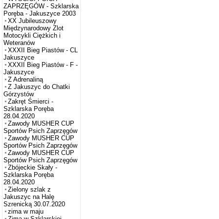
ZAPRZĘGÓW - Szklarska
Poręba - Jakuszyce 2003
XX Jubileuszowy
Międzynarodowy Zlot
Motocykli Ciężkich i
Weteranów
XXXII Bieg Piastów - CL
Jakuszyce
XXXII Bieg Piastów - F -
Jakuszyce
Z Adrenaliną
Z Jakuszyc do Chatki
Górzystów
Zakręt Śmierci -
Szklarska Poręba
28.04.2020
Zawody MUSHER CUP
Sportów Psich Zaprzęgów
Zawody MUSHER CUP
Sportów Psich Zaprzęgów
Zawody MUSHER CUP
Sportów Psich Zaprzęgów
Zbójeckie Skały -
Szklarska Poręba
28.04.2020
Zielony szlak z
Jakuszyc na Halę
Szrenicką 30.07.2020
zima w maju
Zima w Szklarskiej