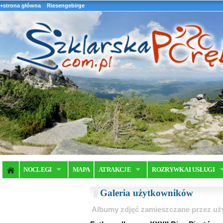
+strona główna
Riesengebirge
NOCLEGI
MAPA
ATRAKCJE
ROZRYWKA I USŁUGI
Galeria użytkowników
Albumy zdjęć zamieszczane przez u