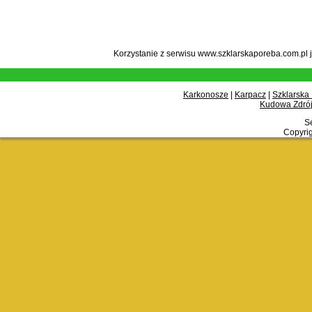
Korzystanie z serwisu www.szklarskaporeba.com.pl 
Karkonosze
|
Karpacz
|
Szklarska
Kudowa Zdrój
Se
Copyrig