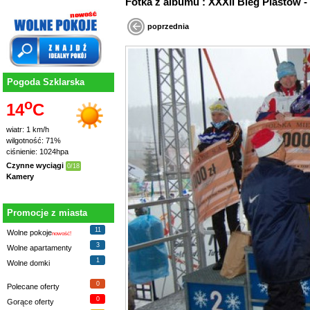
Fotka z albumu : XXXII Bieg Piastó
poprzednia
Pogoda Szklarska
o
14
C
wiatr: 1 km/h
wilgotność: 71%
ciśnienie: 1024hpa
Czynne wyciągi
0/18
Kamery
Promocje z miasta
11
Wolne pokoje
nowość!
3
Wolne apartamenty
1
Wolne domki
0
Polecane oferty
0
Gorące oferty