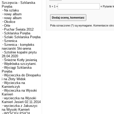
Szczęscia - Szklarska
Poręba
5 + 1 =
« Pytanie 
Na szlaku
nowy album
nowy album
Okolice
Orle
Pola oznaczone (*) są wymagane. Komentarze skra
Puchar Świata 2012
Szklarska Poręba
Szlaki Szklarska Poręba
Szrenica
Szrenica - kompleks
narciarski Ski-arena
Sztolnie kopalni pirytu
28.04.2020
Śnieżne Kotły jesienią
Wędrówka szczytami.
Wyciągi Szklarska
Poręba
Wycieczka do Dinoparku
i na Złoty Widok
Wycieczka na
Kamieńczyk
Wycieczka na Wysoki
Kamień
wycieczka na Wysoki
Kamień Jesień 02.11.2014
wycieczka z Jakuszyc
na Wysoki Kamień
WYŚCIGI PSICH