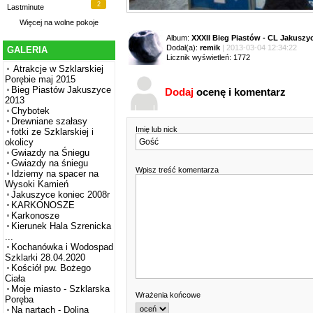
2
Lastminute
Więcej na
wolne pokoje
Album:
XXXII Bieg Piastów - CL Jakuszy
Dodał(a):
remik
| 2013-03-04 12:34:22
GALERIA
Licznik wyświetleń: 1772
Atrakcje w Szklarskiej
Porębie maj 2015
Bieg Piastów Jakuszyce
Dodaj
ocenę i komentarz
2013
Chybotek
Drewniane szałasy
Imię lub nick
fotki ze Szklarskiej i
okolicy
Gwiazdy na Śniegu
Gwiazdy na śniegu
Wpisz treść komentarza
Idziemy na spacer na
Wysoki Kamień
Jakuszyce koniec 2008r
KARKONOSZE
Karkonosze
Kierunek Hala Szrenicka
...
Kochanówka i Wodospad
Szklarki 28.04.2020
Kościół pw. Bożego
Ciała
Moje miasto - Szklarska
Wrażenia końcowe
Poręba
Na nartach - Dolina