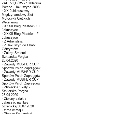
ZAPRZĘGÓW - Szklarska
Poręba - Jakuszyce 2003
XX Jubileuszowy
Międzynarodowy Zlot
Motocykli Ciężkich i
Weteranów
XXXII Bieg Piastów - CL
Jakuszyce
XXXII Bieg Piastów - F -
Jakuszyce
Z Adrenaliną
Z Jakuszyc do Chatki
Górzystów
Zakręt Śmierci -
Szklarska Poręba
28.04.2020
Zawody MUSHER CUP
Sportów Psich Zaprzęgów
Zawody MUSHER CUP
Sportów Psich Zaprzęgów
Zawody MUSHER CUP
Sportów Psich Zaprzęgów
Zbójeckie Skały -
Szklarska Poręba
28.04.2020
Zielony szlak z
Jakuszyc na Halę
Szrenicką 30.07.2020
zima w maju
Zima w Szklarskiej