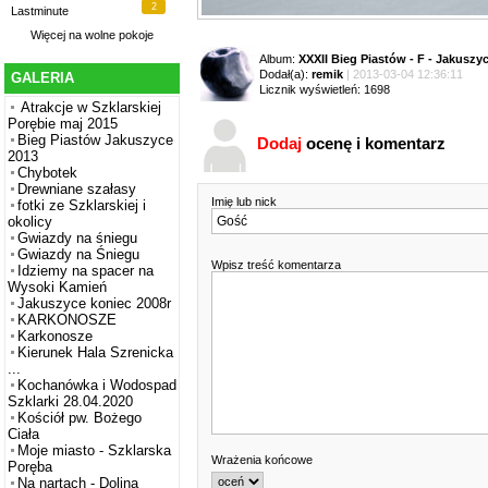
2
Lastminute
Więcej na
wolne pokoje
Album:
XXXII Bieg Piastów - F - Jakuszy
Dodał(a):
remik
| 2013-03-04 12:36:11
GALERIA
Licznik wyświetleń: 1698
Atrakcje w Szklarskiej
Porębie maj 2015
Bieg Piastów Jakuszyce
Dodaj
ocenę i komentarz
2013
Chybotek
Drewniane szałasy
Imię lub nick
fotki ze Szklarskiej i
okolicy
Gwiazdy na śniegu
Gwiazdy na Śniegu
Wpisz treść komentarza
Idziemy na spacer na
Wysoki Kamień
Jakuszyce koniec 2008r
KARKONOSZE
Karkonosze
Kierunek Hala Szrenicka
...
Kochanówka i Wodospad
Szklarki 28.04.2020
Kościół pw. Bożego
Ciała
Moje miasto - Szklarska
Wrażenia końcowe
Poręba
Na nartach - Dolina