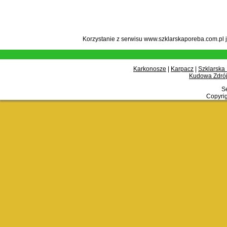
Korzystanie z serwisu www.szklarskaporeba.com.pl 
Karkonosze
|
Karpacz
|
Szklarska
Kudowa Zdrój
Se
Copyrig