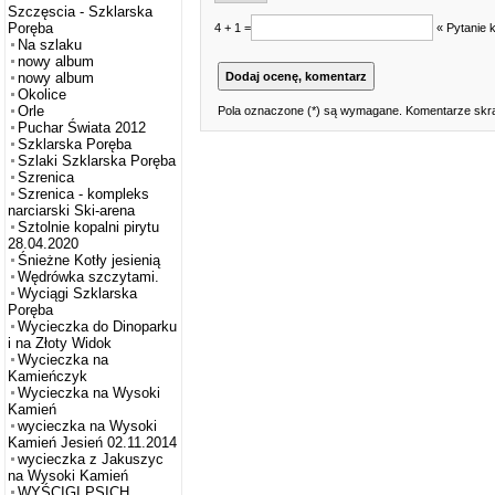
Szczęscia - Szklarska
Poręba
4 + 1 =
« Pytanie 
Na szlaku
nowy album
nowy album
Okolice
Orle
Pola oznaczone (*) są wymagane. Komentarze skra
Puchar Świata 2012
Szklarska Poręba
Szlaki Szklarska Poręba
Szrenica
Szrenica - kompleks
narciarski Ski-arena
Sztolnie kopalni pirytu
28.04.2020
Śnieżne Kotły jesienią
Wędrówka szczytami.
Wyciągi Szklarska
Poręba
Wycieczka do Dinoparku
i na Złoty Widok
Wycieczka na
Kamieńczyk
Wycieczka na Wysoki
Kamień
wycieczka na Wysoki
Kamień Jesień 02.11.2014
wycieczka z Jakuszyc
na Wysoki Kamień
WYŚCIGI PSICH