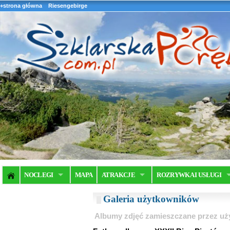
+strona główna
Riesengebirge
NOCLEGI
MAPA
ATRAKCJE
ROZRYWKA I USŁUGI
Galeria użytkowników
Albumy zdjęć zamieszczane przez u