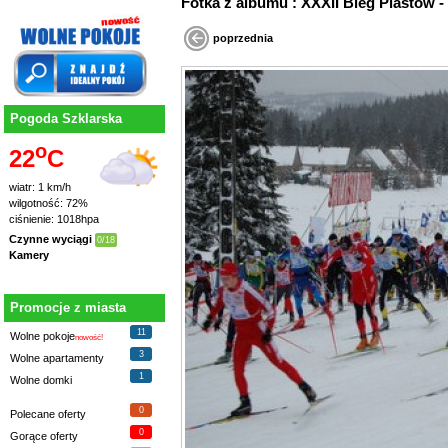
Fotka z albumu : XXXII Bieg Piastów
poprzednia
Pogoda Szklarska
o
22
C
wiatr: 1 km/h
wilgotność: 72%
ciśnienie: 1018hpa
Czynne wyciągi
0/18
Kamery
Promocje z miasta
11
Wolne pokoje
nowość!
3
Wolne apartamenty
1
Wolne domki
0
Polecane oferty
0
Gorące oferty