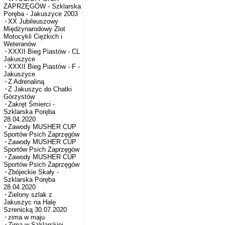
ZAPRZĘGÓW - Szklarska
Poręba - Jakuszyce 2003
XX Jubileuszowy
Międzynarodowy Zlot
Motocykli Ciężkich i
Weteranów
XXXII Bieg Piastów - CL
Jakuszyce
XXXII Bieg Piastów - F -
Jakuszyce
Z Adrenaliną
Z Jakuszyc do Chatki
Górzystów
Zakręt Śmierci -
Szklarska Poręba
28.04.2020
Zawody MUSHER CUP
Sportów Psich Zaprzęgów
Zawody MUSHER CUP
Sportów Psich Zaprzęgów
Zawody MUSHER CUP
Sportów Psich Zaprzęgów
Zbójeckie Skały -
Szklarska Poręba
28.04.2020
Zielony szlak z
Jakuszyc na Halę
Szrenicką 30.07.2020
zima w maju
Zima w Szklarskiej