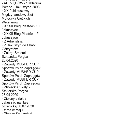
ZAPRZĘGÓW - Szklarska
Poręba - Jakuszyce 2003
XX Jubileuszowy
Międzynarodowy Zlot
Motocykli Ciężkich i
Weteranów
XXXII Bieg Piastów - CL
Jakuszyce
XXXII Bieg Piastów - F -
Jakuszyce
Z Adrenaliną
Z Jakuszyc do Chatki
Górzystów
Zakręt Śmierci -
Szklarska Poręba
28.04.2020
Zawody MUSHER CUP
Sportów Psich Zaprzęgów
Zawody MUSHER CUP
Sportów Psich Zaprzęgów
Zawody MUSHER CUP
Sportów Psich Zaprzęgów
Zbójeckie Skały -
Szklarska Poręba
28.04.2020
Zielony szlak z
Jakuszyc na Halę
Szrenicką 30.07.2020
zima w maju
Zima w Szklarskiej