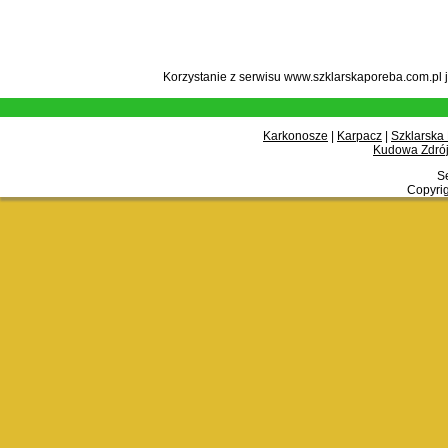
Korzystanie z serwisu www.szklarskaporeba.com.pl 
Karkonosze
|
Karpacz
|
Szklarska
Kudowa Zdrój
Se
Copyrig