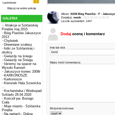
2
Lastminute
Więcej na
wolne pokoje
Album:
XXXII Bieg Piastów - F - Jakuszy
Dodał(a):
remik
| 2013-03-04 12:36:33
GALERIA
Licznik wyświetleń: 1447
Atrakcje w Szklarskiej
Porębie maj 2015
Bieg Piastów Jakuszyce
Dodaj
ocenę i komentarz
2013
Chybotek
Drewniane szałasy
Imię lub nick
fotki ze Szklarskiej i
okolicy
Gwiazdy na śniegu
Gwiazdy na Śniegu
Wpisz treść komentarza
Idziemy na spacer na
Wysoki Kamień
Jakuszyce koniec 2008r
KARKONOSZE
Karkonosze
Kierunek Hala Szrenicka
...
Kochanówka i Wodospad
Szklarki 28.04.2020
Kościół pw. Bożego
Ciała
Moje miasto - Szklarska
Wrażenia końcowe
Poręba
Na nartach - Dolina