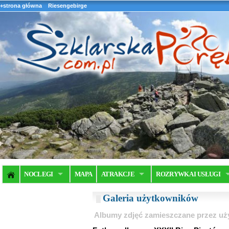
+strona główna
Riesengebirge
NOCLEGI
MAPA
ATRAKCJE
ROZRYWKA I USŁUGI
Galeria użytkowników
Albumy zdjęć zamieszczane przez u