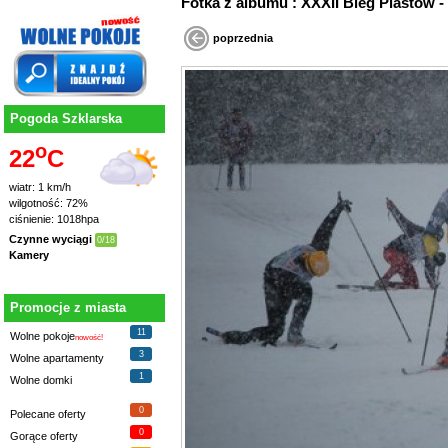
Fotka z albumu : XXXII Bieg Piastów
poprzednia
Pogoda Szklarska
o
22
C
wiatr: 1 km/h
wilgotność: 72%
ciśnienie: 1018hpa
Czynne wyciągi
0/18
Kamery
Promocje z miasta
11
Wolne pokoje
nowość!
3
Wolne apartamenty
1
Wolne domki
0
Polecane oferty
0
Gorące oferty