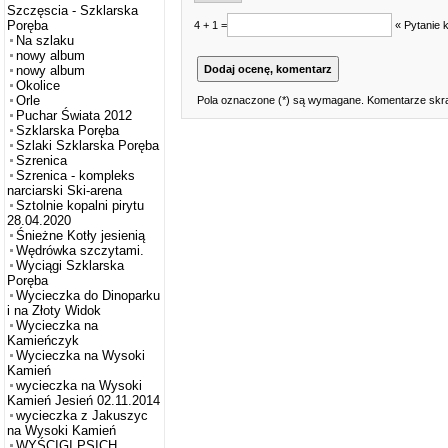
Szczęscia - Szklarska
Poręba
4 + 1 =
« Pytanie 
Na szlaku
nowy album
nowy album
Okolice
Orle
Pola oznaczone (*) są wymagane. Komentarze skra
Puchar Świata 2012
Szklarska Poręba
Szlaki Szklarska Poręba
Szrenica
Szrenica - kompleks
narciarski Ski-arena
Sztolnie kopalni pirytu
28.04.2020
Śnieżne Kotły jesienią
Wędrówka szczytami.
Wyciągi Szklarska
Poręba
Wycieczka do Dinoparku
i na Złoty Widok
Wycieczka na
Kamieńczyk
Wycieczka na Wysoki
Kamień
wycieczka na Wysoki
Kamień Jesień 02.11.2014
wycieczka z Jakuszyc
na Wysoki Kamień
WYŚCIGI PSICH