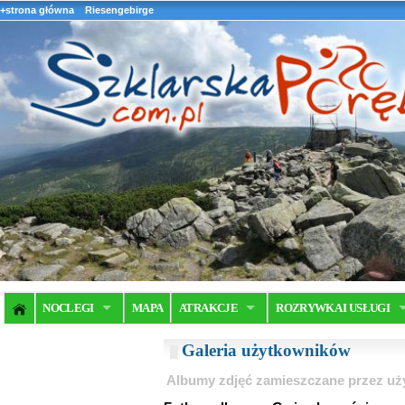
+strona główna
Riesengebirge
NOCLEGI
MAPA
ATRAKCJE
ROZRYWKA I USŁUGI
Galeria użytkowników
Albumy zdjęć zamieszczane przez u