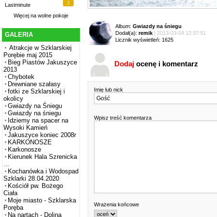
2
Lastminute
Więcej na
wolne pokoje
Album:
Gwiazdy na śniegu
Dodał(a):
remik
| 2013-03-04 12:37:51
GALERIA
Licznik wyświetleń: 1625
Atrakcje w Szklarskiej
Porębie maj 2015
Bieg Piastów Jakuszyce
Dodaj
ocenę i komentarz
2013
Chybotek
Drewniane szałasy
Imię lub nick
fotki ze Szklarskiej i
okolicy
Gwiazdy na Śniegu
Gwiazdy na śniegu
Wpisz treść komentarza
Idziemy na spacer na
Wysoki Kamień
Jakuszyce koniec 2008r
KARKONOSZE
Karkonosze
Kierunek Hala Szrenicka
...
Kochanówka i Wodospad
Szklarki 28.04.2020
Kościół pw. Bożego
Ciała
Moje miasto - Szklarska
Wrażenia końcowe
Poręba
Na nartach - Dolina