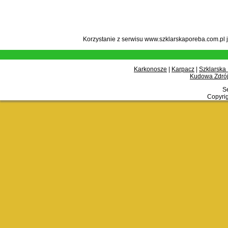
Korzystanie z serwisu www.szklarskaporeba.com.pl 
Karkonosze
|
Karpacz
|
Szklarska
Kudowa Zdrój
Se
Copyrig