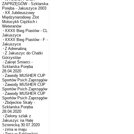
ZAPRZĘGÓW - Szklarska
Poręba - Jakuszyce 2003
XX Jubileuszowy
Międzynarodowy Zlot
Motocykli Ciężkich i
Weteranów
XXXII Bieg Piastów - CL
Jakuszyce
XXXII Bieg Piastów - F -
Jakuszyce
Z Adrenaliną
Z Jakuszyc do Chatki
Górzystów
Zakręt Śmierci -
Szklarska Poręba
28.04.2020
Zawody MUSHER CUP
Sportów Psich Zaprzęgów
Zawody MUSHER CUP
Sportów Psich Zaprzęgów
Zawody MUSHER CUP
Sportów Psich Zaprzęgów
Zbójeckie Skały -
Szklarska Poręba
28.04.2020
Zielony szlak z
Jakuszyc na Halę
Szrenicką 30.07.2020
zima w maju
Zima w Szklarskiej