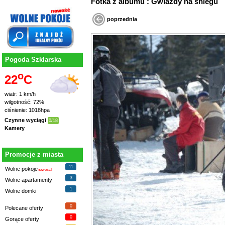
Fotka z albumu : Gwiazdy na śniegu
poprzednia
Pogoda Szklarska
o
22
C
wiatr: 1 km/h
wilgotność: 72%
ciśnienie: 1018hpa
Czynne wyciągi
0/18
Kamery
Promocje z miasta
11
Wolne pokoje
nowość!
3
Wolne apartamenty
1
Wolne domki
0
Polecane oferty
0
Gorące oferty