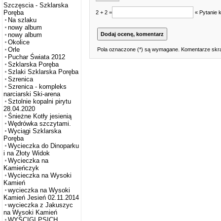
Szczęscia - Szklarska
Poręba
2 + 2 =
« Pytanie 
Na szlaku
nowy album
nowy album
Okolice
Orle
Pola oznaczone (*) są wymagane. Komentarze skra
Puchar Świata 2012
Szklarska Poręba
Szlaki Szklarska Poręba
Szrenica
Szrenica - kompleks
narciarski Ski-arena
Sztolnie kopalni pirytu
28.04.2020
Śnieżne Kotły jesienią
Wędrówka szczytami.
Wyciągi Szklarska
Poręba
Wycieczka do Dinoparku
i na Złoty Widok
Wycieczka na
Kamieńczyk
Wycieczka na Wysoki
Kamień
wycieczka na Wysoki
Kamień Jesień 02.11.2014
wycieczka z Jakuszyc
na Wysoki Kamień
WYŚCIGI PSICH