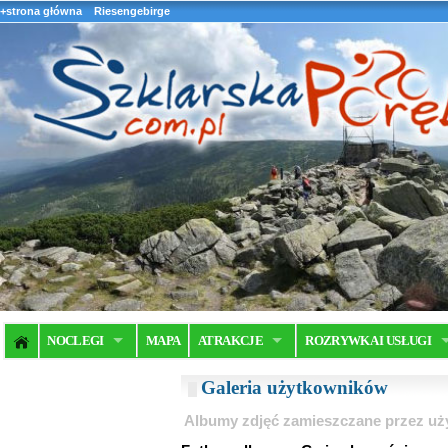
+strona główna
Riesengebirge
NOCLEGI
MAPA
ATRAKCJE
ROZRYWKA I USŁUGI
Galeria użytkowników
Albumy zdjęć zamieszczane przez u