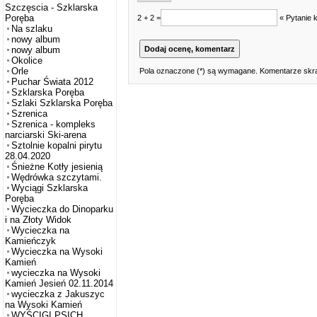
Szczęscia - Szklarska
Poręba
2 + 2 =
« Pytanie 
Na szlaku
nowy album
nowy album
Okolice
Orle
Pola oznaczone (*) są wymagane. Komentarze skra
Puchar Świata 2012
Szklarska Poręba
Szlaki Szklarska Poręba
Szrenica
Szrenica - kompleks
narciarski Ski-arena
Sztolnie kopalni pirytu
28.04.2020
Śnieżne Kotły jesienią
Wędrówka szczytami.
Wyciągi Szklarska
Poręba
Wycieczka do Dinoparku
i na Złoty Widok
Wycieczka na
Kamieńczyk
Wycieczka na Wysoki
Kamień
wycieczka na Wysoki
Kamień Jesień 02.11.2014
wycieczka z Jakuszyc
na Wysoki Kamień
WYŚCIGI PSICH