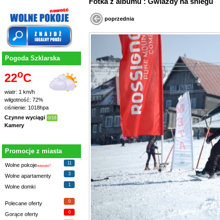
Fotka z albumu : Gwiazdy na śniegu
poprzednia
Pogoda Szklarska
o
22
C
wiatr: 1 km/h
wilgotność: 72%
ciśnienie: 1018hpa
Czynne wyciągi
0/18
Kamery
Promocje z miasta
11
Wolne pokoje
nowość!
3
Wolne apartamenty
1
Wolne domki
0
Polecane oferty
0
Gorące oferty