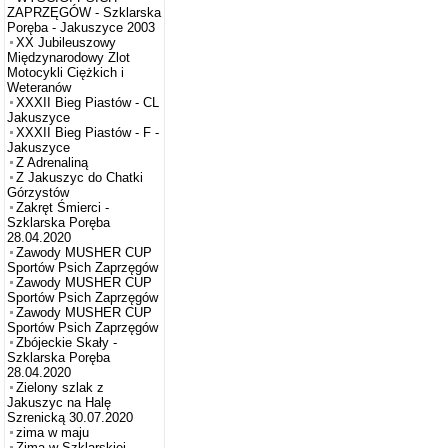
ZAPRZĘGÓW - Szklarska
Poręba - Jakuszyce 2003
XX Jubileuszowy
Międzynarodowy Zlot
Motocykli Ciężkich i
Weteranów
XXXII Bieg Piastów - CL
Jakuszyce
XXXII Bieg Piastów - F -
Jakuszyce
Z Adrenaliną
Z Jakuszyc do Chatki
Górzystów
Zakręt Śmierci -
Szklarska Poręba
28.04.2020
Zawody MUSHER CUP
Sportów Psich Zaprzęgów
Zawody MUSHER CUP
Sportów Psich Zaprzęgów
Zawody MUSHER CUP
Sportów Psich Zaprzęgów
Zbójeckie Skały -
Szklarska Poręba
28.04.2020
Zielony szlak z
Jakuszyc na Halę
Szrenicką 30.07.2020
zima w maju
Zima w Szklarskiej