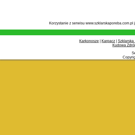
Korzystanie z serwisu www.szklarskaporeba.com.pl 
Karkonosze
|
Karpacz
|
Szklarska
Kudowa Zdrój
Se
Copyrig