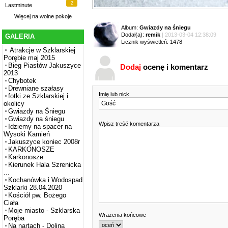
2
Lastminute
Więcej na
wolne pokoje
Album:
Gwiazdy na śniegu
Dodał(a):
remik
| 2013-03-04 12:38:09
GALERIA
Licznik wyświetleń: 1478
Atrakcje w Szklarskiej
Porębie maj 2015
Bieg Piastów Jakuszyce
Dodaj
ocenę i komentarz
2013
Chybotek
Drewniane szałasy
Imię lub nick
fotki ze Szklarskiej i
okolicy
Gwiazdy na Śniegu
Gwiazdy na śniegu
Wpisz treść komentarza
Idziemy na spacer na
Wysoki Kamień
Jakuszyce koniec 2008r
KARKONOSZE
Karkonosze
Kierunek Hala Szrenicka
...
Kochanówka i Wodospad
Szklarki 28.04.2020
Kościół pw. Bożego
Ciała
Moje miasto - Szklarska
Wrażenia końcowe
Poręba
Na nartach - Dolina