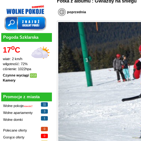
Fotka z albumu : Gwiazdy na śniegu
poprzednia
Pogoda Szklarska
o
17
C
wiatr: 2 km/h
wilgotność: 72%
ciśnienie: 1022hpa
Czynne wyciągi
0/18
Kamery
Promocje z miasta
11
Wolne pokoje
nowość!
3
Wolne apartamenty
1
Wolne domki
0
Polecane oferty
0
Gorące oferty