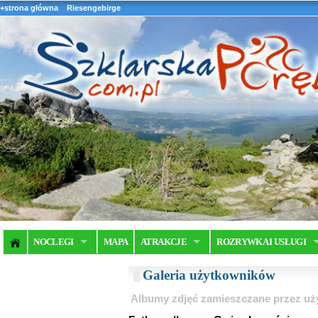
+strona główna
Riesengebirge
NOCLEGI
MAPA
ATRAKCJE
ROZRYWKA I USŁUGI
Galeria użytkowników
Albumy zdjęć zamieszczane przez u