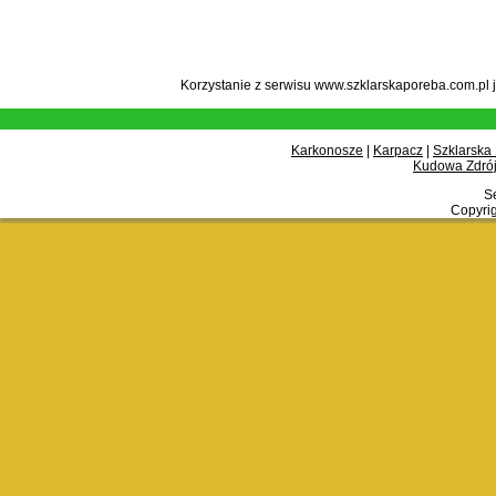
Korzystanie z serwisu www.szklarskaporeba.com.pl 
Karkonosze
|
Karpacz
|
Szklarska
Kudowa Zdrój
Se
Copyrig