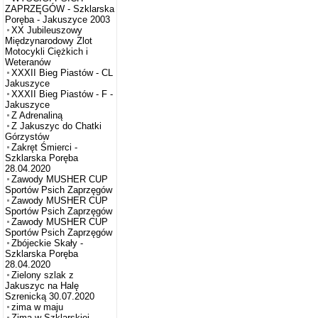
ZAPRZĘGÓW - Szklarska
Poręba - Jakuszyce 2003
XX Jubileuszowy
Międzynarodowy Zlot
Motocykli Ciężkich i
Weteranów
XXXII Bieg Piastów - CL
Jakuszyce
XXXII Bieg Piastów - F -
Jakuszyce
Z Adrenaliną
Z Jakuszyc do Chatki
Górzystów
Zakręt Śmierci -
Szklarska Poręba
28.04.2020
Zawody MUSHER CUP
Sportów Psich Zaprzęgów
Zawody MUSHER CUP
Sportów Psich Zaprzęgów
Zawody MUSHER CUP
Sportów Psich Zaprzęgów
Zbójeckie Skały -
Szklarska Poręba
28.04.2020
Zielony szlak z
Jakuszyc na Halę
Szrenicką 30.07.2020
zima w maju
Zima w Szklarskiej