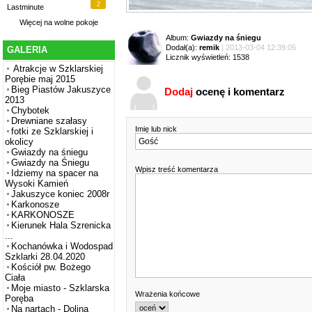
2
Lastminute
Więcej na
wolne pokoje
Album:
Gwiazdy na śniegu
Dodał(a):
remik
| 2013-03-04 12:39:05
GALERIA
Licznik wyświetleń: 1538
Atrakcje w Szklarskiej
Porębie maj 2015
Bieg Piastów Jakuszyce
Dodaj
ocenę i komentarz
2013
Chybotek
Drewniane szałasy
Imię lub nick
fotki ze Szklarskiej i
okolicy
Gwiazdy na śniegu
Gwiazdy na Śniegu
Wpisz treść komentarza
Idziemy na spacer na
Wysoki Kamień
Jakuszyce koniec 2008r
Karkonosze
KARKONOSZE
Kierunek Hala Szrenicka
...
Kochanówka i Wodospad
Szklarki 28.04.2020
Kościół pw. Bożego
Ciała
Moje miasto - Szklarska
Wrażenia końcowe
Poręba
Na nartach - Dolina