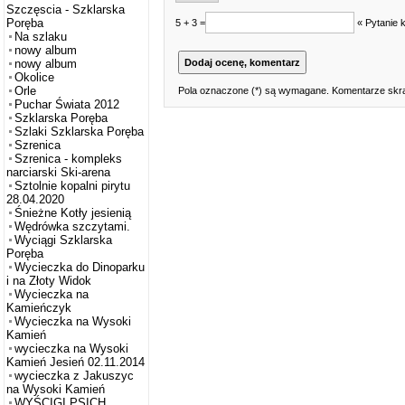
Szczęscia - Szklarska
Poręba
5 + 3 =
« Pytanie 
Na szlaku
nowy album
nowy album
Okolice
Orle
Pola oznaczone (*) są wymagane. Komentarze skra
Puchar Świata 2012
Szklarska Poręba
Szlaki Szklarska Poręba
Szrenica
Szrenica - kompleks
narciarski Ski-arena
Sztolnie kopalni pirytu
28.04.2020
Śnieżne Kotły jesienią
Wędrówka szczytami.
Wyciągi Szklarska
Poręba
Wycieczka do Dinoparku
i na Złoty Widok
Wycieczka na
Kamieńczyk
Wycieczka na Wysoki
Kamień
wycieczka na Wysoki
Kamień Jesień 02.11.2014
wycieczka z Jakuszyc
na Wysoki Kamień
WYŚCIGI PSICH