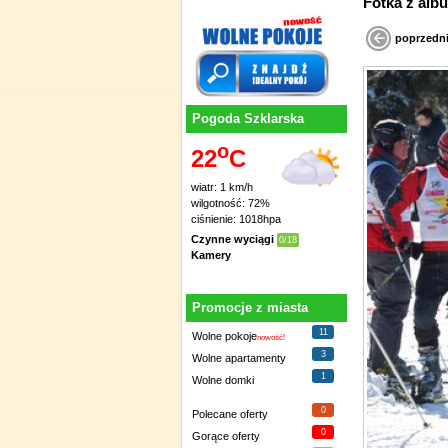
Fotka 
poprzedn
Pogoda Szklarska
o
22
C
wiatr: 1 km/h
wilgotność: 72%
ciśnienie: 1018hpa
Czynne wyciągi
0/18
Kamery
Promocje z miasta
11
Wolne pokoje
nowość!
3
Wolne apartamenty
1
Wolne domki
0
Polecane oferty
0
Gorące oferty