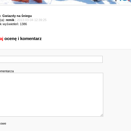
m:
Gwiazdy na śniegu
(a):
remik
| 2013-03-04 12:39:25
ik wyświetleń: 1386
aj
ocenę i komentarz
omentarza
cowe