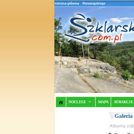
+strona główna
Riesengebirge
NOCLEGI
MAPA
ATRAKCJE
Galeri
Albumy zdj