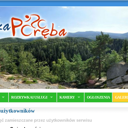
ROZRYWKA I USŁUGI
KAMERY
OGŁOSZENIA
GALER
a użytkowników
ęć zamieszczane przez użytkowników serwisu