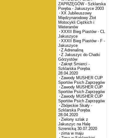
ZAPRZĘGÓW - Szklarska
Poręba - Jakuszyce 2003
XX Jubileuszowy
Międzynarodowy Zlot
Motocykli Ciężkich i
Weteranów
XXXII Bieg Piastów - CL
Jakuszyce
XXXII Bieg Piastów - F -
Jakuszyce
Z Adrenaliną
Z Jakuszyc do Chatki
Górzystów
Zakręt Śmierci -
Szklarska Poręba
28.04.2020
Zawody MUSHER CUP
Sportów Psich Zaprzęgów
Zawody MUSHER CUP
Sportów Psich Zaprzęgów
Zawody MUSHER CUP
Sportów Psich Zaprzęgów
Zbójeckie Skały -
Szklarska Poręba
28.04.2020
Zielony szlak z
Jakuszyc na Halę
Szrenicką 30.07.2020
zima w maju
Zima w Szklarskiej