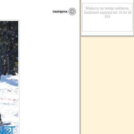
Miejsce na twoją reklamę.
następna
Zadzwoń zapytaj tel.
75 64 19
919