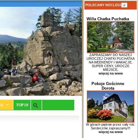
POLECAMY NOCLEGI
x
Willa Chatka Puchatka
ZAPRASZAMY DO NASZEJ
UROCZEJ CHATKI PUCHATKA
NA WEEKENDY I WAKACJE,
SUPER CENY, UROCZE
MIEJSCE,
więcej na www
Pokoje Gościnne
Dorota
IA
TOP 10
W górach pięknie przez cały rok.
Serdecznie zapraszamy!!!
więcej na www