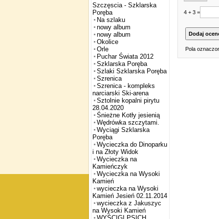
Szczęscia - Szklarska
Poręba
4 + 3 =
Na szlaku
nowy album
nowy album
Okolice
Orle
Pola oznaczon
Puchar Świata 2012
Szklarska Poręba
Szlaki Szklarska Poręba
Szrenica
Szrenica - kompleks
narciarski Ski-arena
Sztolnie kopalni pirytu
28.04.2020
Śnieżne Kotły jesienią
Wędrówka szczytami.
Wyciągi Szklarska
Poręba
Wycieczka do Dinoparku
i na Złoty Widok
Wycieczka na
Kamieńczyk
Wycieczka na Wysoki
Kamień
wycieczka na Wysoki
Kamień Jesień 02.11.2014
wycieczka z Jakuszyc
na Wysoki Kamień
WYŚCIGI PSICH