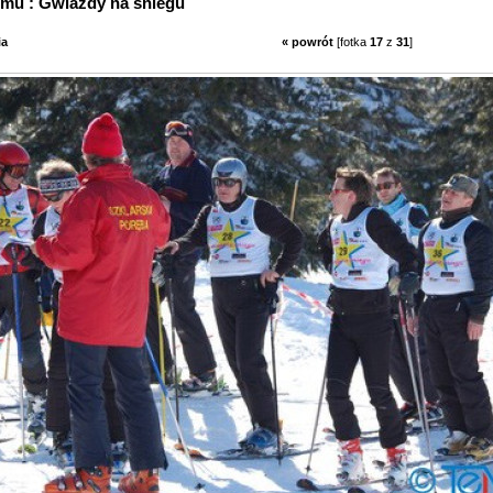
z albumu : Gwiazdy na śniegu
ia
« powrót
[fotka
17
z
31
]