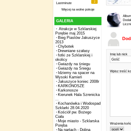
2
Lastminute
Więcej na
wolne pokoje
Albu
Dodał
GALERIA
Liczn
Atrakcje w Szklarskiej
Porębie maj 2015
Bieg Piastów Jakuszyce
Dod
2013
Chybotek
Drewniane szałasy
Imię lub nick
fotki ze Szklarskiej i
okolicy
Gwiazdy na śniegu
Gwiazdy na Śniegu
Wpisz treść k
Idziemy na spacer na
Wysoki Kamień
Jakuszyce koniec 2008r
KARKONOSZE
Karkonosze
Kierunek Hala Szrenicka
...
Kochanówka i Wodospad
Szklarki 28.04.2020
Kościół pw. Bożego
Ciała
Moje miasto - Szklarska
Wrażenia koń
Poręba
Na nartach - Dolina