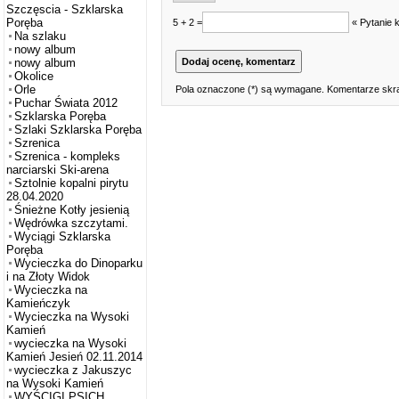
Szczęscia - Szklarska
Poręba
5 + 2 =
« Pytanie 
Na szlaku
nowy album
nowy album
Okolice
Orle
Pola oznaczone (*) są wymagane. Komentarze skra
Puchar Świata 2012
Szklarska Poręba
Szlaki Szklarska Poręba
Szrenica
Szrenica - kompleks
narciarski Ski-arena
Sztolnie kopalni pirytu
28.04.2020
Śnieżne Kotły jesienią
Wędrówka szczytami.
Wyciągi Szklarska
Poręba
Wycieczka do Dinoparku
i na Złoty Widok
Wycieczka na
Kamieńczyk
Wycieczka na Wysoki
Kamień
wycieczka na Wysoki
Kamień Jesień 02.11.2014
wycieczka z Jakuszyc
na Wysoki Kamień
WYŚCIGI PSICH