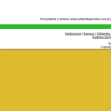
Korzystanie z serwisu www.szklarskaporeba.com.pl 
Karkonosze
|
Karpacz
|
Szklarska
Kudowa Zdrój
Se
Copyrig