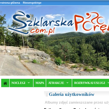
+strona główna
Riesengebirge
NOCLEGI
MAPA
ATRAKCJE
ROZRYWKA I USŁUGI
Galeria użytkowników
Albumy zdjęć zamieszczane przez u