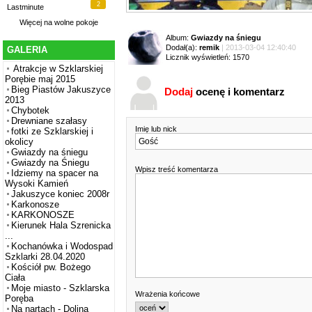
2
Lastminute
Więcej na
wolne pokoje
Album:
Gwiazdy na śniegu
Dodał(a):
remik
| 2013-03-04 12:40:40
GALERIA
Licznik wyświetleń: 1570
Atrakcje w Szklarskiej
Porębie maj 2015
Bieg Piastów Jakuszyce
Dodaj
ocenę i komentarz
2013
Chybotek
Drewniane szałasy
Imię lub nick
fotki ze Szklarskiej i
okolicy
Gwiazdy na śniegu
Gwiazdy na Śniegu
Wpisz treść komentarza
Idziemy na spacer na
Wysoki Kamień
Jakuszyce koniec 2008r
Karkonosze
KARKONOSZE
Kierunek Hala Szrenicka
...
Kochanówka i Wodospad
Szklarki 28.04.2020
Kościół pw. Bożego
Ciała
Moje miasto - Szklarska
Wrażenia końcowe
Poręba
Na nartach - Dolina