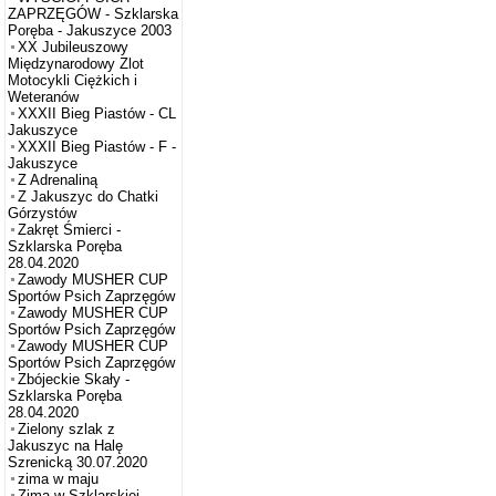
ZAPRZĘGÓW - Szklarska
Poręba - Jakuszyce 2003
XX Jubileuszowy
Międzynarodowy Zlot
Motocykli Ciężkich i
Weteranów
XXXII Bieg Piastów - CL
Jakuszyce
XXXII Bieg Piastów - F -
Jakuszyce
Z Adrenaliną
Z Jakuszyc do Chatki
Górzystów
Zakręt Śmierci -
Szklarska Poręba
28.04.2020
Zawody MUSHER CUP
Sportów Psich Zaprzęgów
Zawody MUSHER CUP
Sportów Psich Zaprzęgów
Zawody MUSHER CUP
Sportów Psich Zaprzęgów
Zbójeckie Skały -
Szklarska Poręba
28.04.2020
Zielony szlak z
Jakuszyc na Halę
Szrenicką 30.07.2020
zima w maju
Zima w Szklarskiej