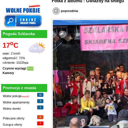
Fotka z albumu : Gwiazdy na śniegu
poprzednia
Pogoda Szklarska
o
17
C
wiatr: 2 km/h
wilgotność: 72%
ciśnienie: 1022hpa
Czynne wyciągi
0/18
Kamery
Promocje z miasta
11
Wolne pokoje
nowość!
3
Wolne apartamenty
1
Wolne domki
0
Polecane oferty
0
Gorące oferty