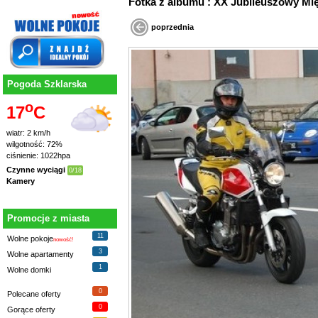
Fotka z albumu : XX Jubileuszowy
poprzednia
Pogoda Szklarska
o
17
C
wiatr: 2 km/h
wilgotność: 72%
ciśnienie: 1022hpa
Czynne wyciągi
0/18
Kamery
Promocje z miasta
11
Wolne pokoje
nowość!
3
Wolne apartamenty
1
Wolne domki
0
Polecane oferty
0
Gorące oferty