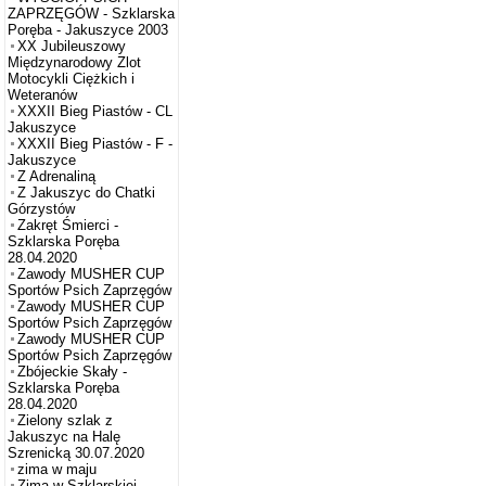
ZAPRZĘGÓW - Szklarska
Poręba - Jakuszyce 2003
XX Jubileuszowy
Międzynarodowy Zlot
Motocykli Ciężkich i
Weteranów
XXXII Bieg Piastów - CL
Jakuszyce
XXXII Bieg Piastów - F -
Jakuszyce
Z Adrenaliną
Z Jakuszyc do Chatki
Górzystów
Zakręt Śmierci -
Szklarska Poręba
28.04.2020
Zawody MUSHER CUP
Sportów Psich Zaprzęgów
Zawody MUSHER CUP
Sportów Psich Zaprzęgów
Zawody MUSHER CUP
Sportów Psich Zaprzęgów
Zbójeckie Skały -
Szklarska Poręba
28.04.2020
Zielony szlak z
Jakuszyc na Halę
Szrenicką 30.07.2020
zima w maju
Zima w Szklarskiej