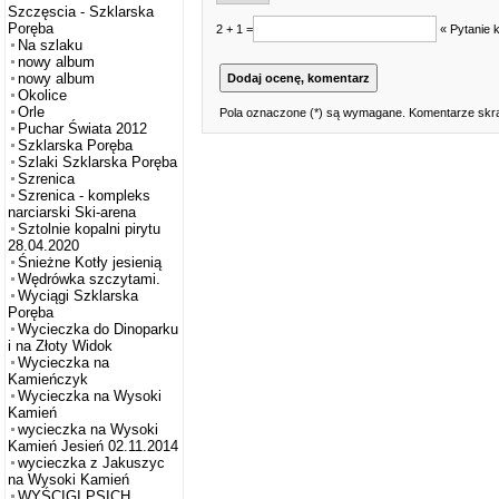
Szczęscia - Szklarska
Poręba
2 + 1 =
« Pytanie 
Na szlaku
nowy album
nowy album
Okolice
Orle
Pola oznaczone (*) są wymagane. Komentarze skra
Puchar Świata 2012
Szklarska Poręba
Szlaki Szklarska Poręba
Szrenica
Szrenica - kompleks
narciarski Ski-arena
Sztolnie kopalni pirytu
28.04.2020
Śnieżne Kotły jesienią
Wędrówka szczytami.
Wyciągi Szklarska
Poręba
Wycieczka do Dinoparku
i na Złoty Widok
Wycieczka na
Kamieńczyk
Wycieczka na Wysoki
Kamień
wycieczka na Wysoki
Kamień Jesień 02.11.2014
wycieczka z Jakuszyc
na Wysoki Kamień
WYŚCIGI PSICH