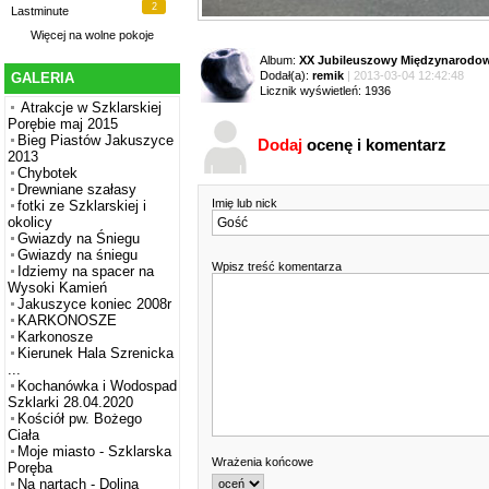
2
Lastminute
Więcej na
wolne pokoje
Album:
XX Jubileuszowy Międzynarodowy
Dodał(a):
remik
| 2013-03-04 12:42:48
GALERIA
Licznik wyświetleń: 1936
Atrakcje w Szklarskiej
Porębie maj 2015
Bieg Piastów Jakuszyce
Dodaj
ocenę i komentarz
2013
Chybotek
Drewniane szałasy
Imię lub nick
fotki ze Szklarskiej i
okolicy
Gwiazdy na Śniegu
Gwiazdy na śniegu
Wpisz treść komentarza
Idziemy na spacer na
Wysoki Kamień
Jakuszyce koniec 2008r
KARKONOSZE
Karkonosze
Kierunek Hala Szrenicka
...
Kochanówka i Wodospad
Szklarki 28.04.2020
Kościół pw. Bożego
Ciała
Moje miasto - Szklarska
Wrażenia końcowe
Poręba
Na nartach - Dolina