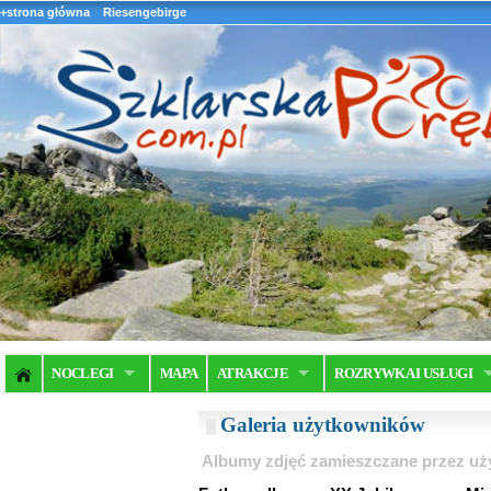
+strona główna
Riesengebirge
NOCLEGI
MAPA
ATRAKCJE
ROZRYWKA I USŁUGI
Galeria użytkowników
Albumy zdjęć zamieszczane przez u