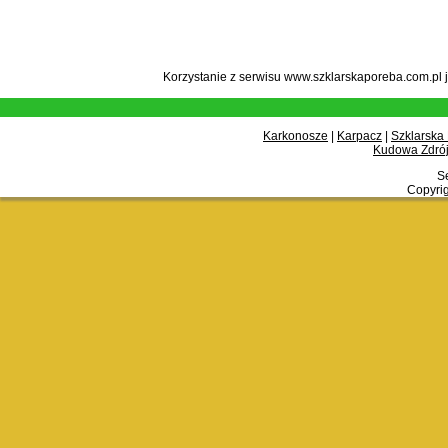
Korzystanie z serwisu www.szklarskaporeba.com.pl 
Karkonosze
|
Karpacz
|
Szklarska
Kudowa Zdrój
Se
Copyrig