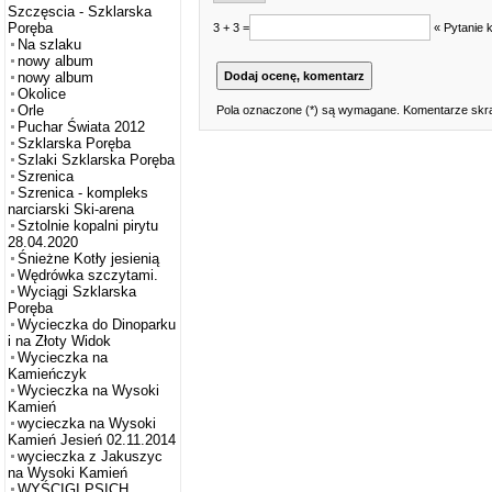
Szczęscia - Szklarska
Poręba
3 + 3 =
« Pytanie 
Na szlaku
nowy album
nowy album
Okolice
Orle
Pola oznaczone (*) są wymagane. Komentarze skra
Puchar Świata 2012
Szklarska Poręba
Szlaki Szklarska Poręba
Szrenica
Szrenica - kompleks
narciarski Ski-arena
Sztolnie kopalni pirytu
28.04.2020
Śnieżne Kotły jesienią
Wędrówka szczytami.
Wyciągi Szklarska
Poręba
Wycieczka do Dinoparku
i na Złoty Widok
Wycieczka na
Kamieńczyk
Wycieczka na Wysoki
Kamień
wycieczka na Wysoki
Kamień Jesień 02.11.2014
wycieczka z Jakuszyc
na Wysoki Kamień
WYŚCIGI PSICH