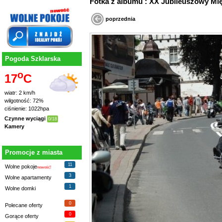
Fotka z albumu : XX Jubileuszowy
poprzednia
Pogoda Szklarska
o
17
C
wiatr: 2 km/h
wilgotność: 72%
ciśnienie: 1022hpa
Czynne wyciągi
0/18
Kamery
Promocje z miasta
11
Wolne pokoje
nowość!
3
Wolne apartamenty
1
Wolne domki
0
Polecane oferty
0
Gorące oferty