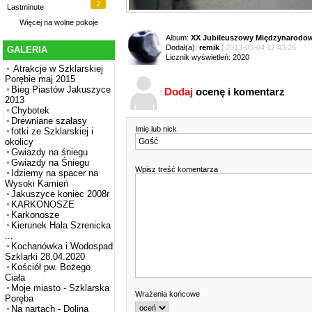
2
Lastminute
Więcej na
wolne pokoje
Album:
XX Jubileuszowy Międzynarodowy
Dodał(a):
remik
| 2013-03-04 12:43:26
GALERIA
Licznik wyświetleń: 2020
Atrakcje w Szklarskiej
Porębie maj 2015
Bieg Piastów Jakuszyce
Dodaj
ocenę i komentarz
2013
Chybotek
Drewniane szałasy
Imię lub nick
fotki ze Szklarskiej i
okolicy
Gwiazdy na śniegu
Gwiazdy na Śniegu
Wpisz treść komentarza
Idziemy na spacer na
Wysoki Kamień
Jakuszyce koniec 2008r
KARKONOSZE
Karkonosze
Kierunek Hala Szrenicka
...
Kochanówka i Wodospad
Szklarki 28.04.2020
Kościół pw. Bożego
Ciała
Moje miasto - Szklarska
Wrażenia końcowe
Poręba
Na nartach - Dolina