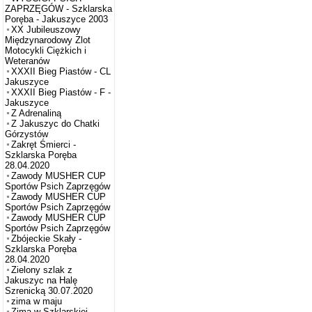
ZAPRZĘGÓW - Szklarska
Poręba - Jakuszyce 2003
XX Jubileuszowy
Międzynarodowy Zlot
Motocykli Ciężkich i
Weteranów
XXXII Bieg Piastów - CL
Jakuszyce
XXXII Bieg Piastów - F -
Jakuszyce
Z Adrenaliną
Z Jakuszyc do Chatki
Górzystów
Zakręt Śmierci -
Szklarska Poręba
28.04.2020
Zawody MUSHER CUP
Sportów Psich Zaprzęgów
Zawody MUSHER CUP
Sportów Psich Zaprzęgów
Zawody MUSHER CUP
Sportów Psich Zaprzęgów
Zbójeckie Skały -
Szklarska Poręba
28.04.2020
Zielony szlak z
Jakuszyc na Halę
Szrenicką 30.07.2020
zima w maju
Zima w Szklarskiej