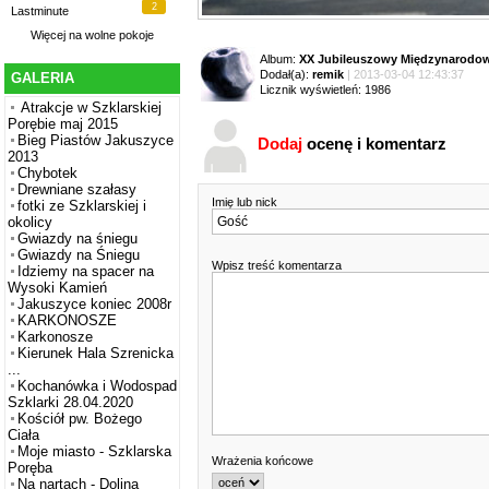
2
Lastminute
Więcej na
wolne pokoje
Album:
XX Jubileuszowy Międzynarodowy
Dodał(a):
remik
| 2013-03-04 12:43:37
GALERIA
Licznik wyświetleń: 1986
Atrakcje w Szklarskiej
Porębie maj 2015
Bieg Piastów Jakuszyce
Dodaj
ocenę i komentarz
2013
Chybotek
Drewniane szałasy
Imię lub nick
fotki ze Szklarskiej i
okolicy
Gwiazdy na śniegu
Gwiazdy na Śniegu
Wpisz treść komentarza
Idziemy na spacer na
Wysoki Kamień
Jakuszyce koniec 2008r
KARKONOSZE
Karkonosze
Kierunek Hala Szrenicka
...
Kochanówka i Wodospad
Szklarki 28.04.2020
Kościół pw. Bożego
Ciała
Moje miasto - Szklarska
Wrażenia końcowe
Poręba
Na nartach - Dolina