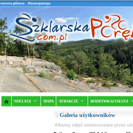
+strona główna
Riesengebirge
NOCLEGI
MAPA
ATRAKCJE
ROZRYWKA I USŁUGI
Galeria użytkowników
Albumy zdjęć zamieszczane przez u