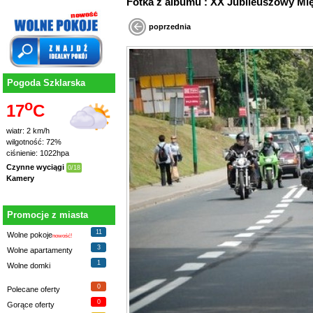
Fotka z albumu : XX Jubileuszowy
poprzednia
Pogoda Szklarska
o
17
C
wiatr: 2 km/h
wilgotność: 72%
ciśnienie: 1022hpa
Czynne wyciągi
0/18
Kamery
Promocje z miasta
11
Wolne pokoje
nowość!
3
Wolne apartamenty
1
Wolne domki
0
Polecane oferty
0
Gorące oferty