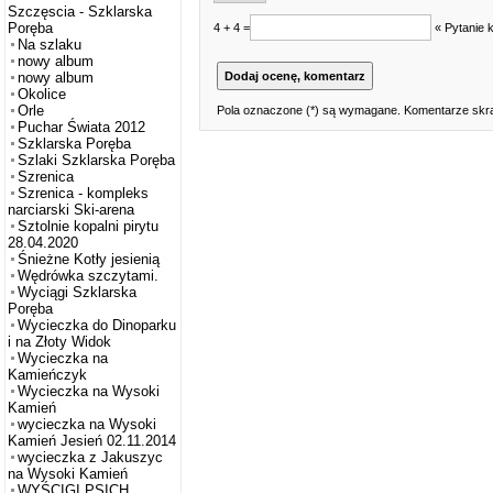
Szczęscia - Szklarska
Poręba
4 + 4 =
« Pytanie 
Na szlaku
nowy album
nowy album
Okolice
Orle
Pola oznaczone (*) są wymagane. Komentarze skra
Puchar Świata 2012
Szklarska Poręba
Szlaki Szklarska Poręba
Szrenica
Szrenica - kompleks
narciarski Ski-arena
Sztolnie kopalni pirytu
28.04.2020
Śnieżne Kotły jesienią
Wędrówka szczytami.
Wyciągi Szklarska
Poręba
Wycieczka do Dinoparku
i na Złoty Widok
Wycieczka na
Kamieńczyk
Wycieczka na Wysoki
Kamień
wycieczka na Wysoki
Kamień Jesień 02.11.2014
wycieczka z Jakuszyc
na Wysoki Kamień
WYŚCIGI PSICH