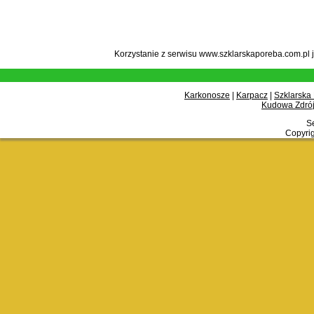
Korzystanie z serwisu www.szklarskaporeba.com.pl 
Karkonosze
|
Karpacz
|
Szklarska
Kudowa Zdrój
Se
Copyrig