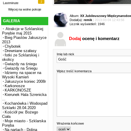
2
Lastminute
Więcej na
wolne pokoje
Album:
XX Jubileuszowy Międzynarodowy
Dodał(a):
remik
| 2013-03-04 12:43:56
GALERIA
Licznik wyświetleń: 1946
Atrakcje w Szklarskiej
Porębie maj 2015
Bieg Piastów Jakuszyce
Dodaj
ocenę i komentarz
2013
Chybotek
Drewniane szałasy
Imię lub nick
fotki ze Szklarskiej i
okolicy
Gwiazdy na śniegu
Gwiazdy na Śniegu
Wpisz treść komentarza
Idziemy na spacer na
Wysoki Kamień
Jakuszyce koniec 2008r
Karkonosze
KARKONOSZE
Kierunek Hala Szrenicka
...
Kochanówka i Wodospad
Szklarki 28.04.2020
Kościół pw. Bożego
Ciała
Moje miasto - Szklarska
Wrażenia końcowe
Poręba
Na nartach - Dolina