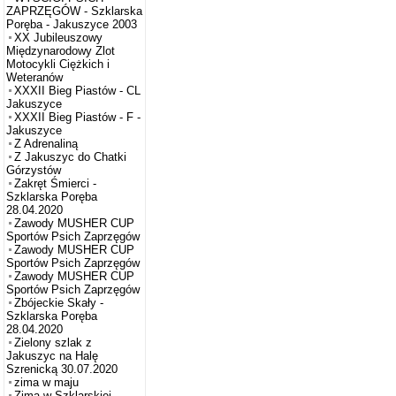
ZAPRZĘGÓW - Szklarska
Poręba - Jakuszyce 2003
XX Jubileuszowy
Międzynarodowy Zlot
Motocykli Ciężkich i
Weteranów
XXXII Bieg Piastów - CL
Jakuszyce
XXXII Bieg Piastów - F -
Jakuszyce
Z Adrenaliną
Z Jakuszyc do Chatki
Górzystów
Zakręt Śmierci -
Szklarska Poręba
28.04.2020
Zawody MUSHER CUP
Sportów Psich Zaprzęgów
Zawody MUSHER CUP
Sportów Psich Zaprzęgów
Zawody MUSHER CUP
Sportów Psich Zaprzęgów
Zbójeckie Skały -
Szklarska Poręba
28.04.2020
Zielony szlak z
Jakuszyc na Halę
Szrenicką 30.07.2020
zima w maju
Zima w Szklarskiej