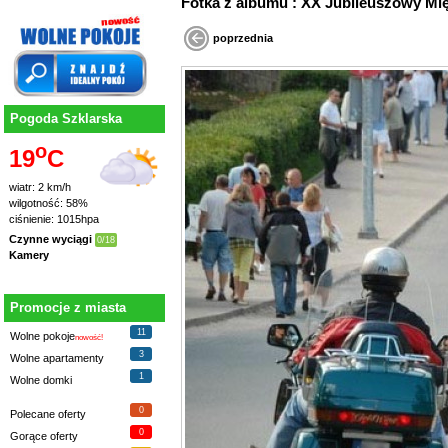
Fotka z albumu : XX Jubileuszowy
poprzednia
Pogoda Szklarska
o
19
C
wiatr: 2 km/h
wilgotność: 58%
ciśnienie: 1015hpa
Czynne wyciągi
0/18
Kamery
Promocje z miasta
11
Wolne pokoje
nowość!
3
Wolne apartamenty
1
Wolne domki
0
Polecane oferty
0
Gorące oferty