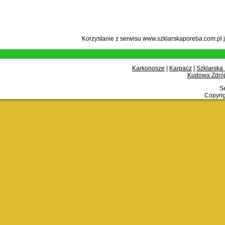
Korzystanie z serwisu www.szklarskaporeba.com.pl 
Karkonosze
|
Karpacz
|
Szklarska
Kudowa Zdrój
Se
Copyrig