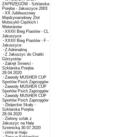
ZAPRZĘGÓW - Szklarska
Poręba - Jakuszyce 2003
XX Jubileuszowy
Międzynarodowy Zlot
Motocykli Ciężkich i
Weteranów
XXXII Bieg Piastów - CL
Jakuszyce
XXXII Bieg Piastów - F -
Jakuszyce
Z Adrenaliną
Z Jakuszyc do Chatki
Górzystów
Zakręt Śmierci -
Szklarska Poręba
28.04.2020
Zawody MUSHER CUP
Sportów Psich Zaprzęgów
Zawody MUSHER CUP
Sportów Psich Zaprzęgów
Zawody MUSHER CUP
Sportów Psich Zaprzęgów
Zbójeckie Skały -
Szklarska Poręba
28.04.2020
Zielony szlak z
Jakuszyc na Halę
Szrenicką 30.07.2020
zima w maju
Zima w Szklarskiej