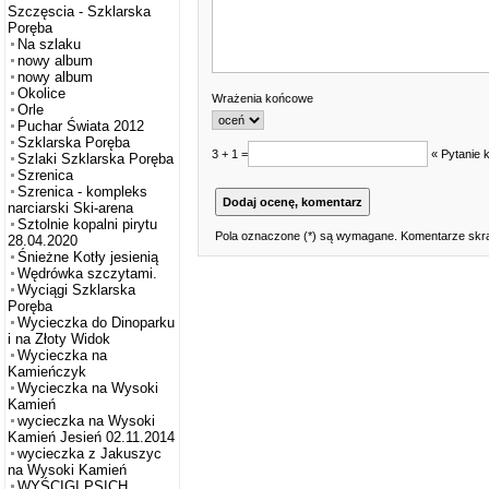
Szczęscia - Szklarska
Poręba
Na szlaku
nowy album
nowy album
Okolice
Wrażenia końcowe
Orle
Puchar Świata 2012
Szklarska Poręba
3 + 1 =
« Pytanie 
Szlaki Szklarska Poręba
Szrenica
Szrenica - kompleks
narciarski Ski-arena
Sztolnie kopalni pirytu
Pola oznaczone (*) są wymagane. Komentarze skra
28.04.2020
Śnieżne Kotły jesienią
Wędrówka szczytami.
Wyciągi Szklarska
Poręba
Wycieczka do Dinoparku
i na Złoty Widok
Wycieczka na
Kamieńczyk
Wycieczka na Wysoki
Kamień
wycieczka na Wysoki
Kamień Jesień 02.11.2014
wycieczka z Jakuszyc
na Wysoki Kamień
WYŚCIGI PSICH