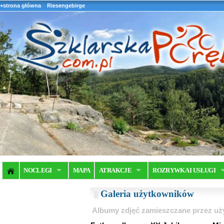
+strona główna
Riesengebirge
NOCLEGI
MAPA
ATRAKCJE
ROZRYWKA I USŁUGI
Galeria użytkowników
Albumy zdjęć zamieszczane przez u