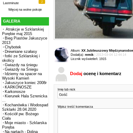
2
Lastminute
Więcej na
wolne pokoje
GALERIA
Atrakcje w Szklarskiej
Porębie maj 2015
Bieg Piastów Jakuszyce
2013
Chybotek
Album:
XX Jubileuszowy Międzynarodowy
Drewniane szałasy
Dodał(a):
remik
| 2013-03-04 12:44:14
fotki ze Szklarskiej i
Licznik wyświetleń: 1915
okolicy
Gwiazdy na śniegu
Gwiazdy na Śniegu
Dodaj
ocenę i komentarz
Idziemy na spacer na
Wysoki Kamień
Jakuszyce koniec 2008r
KARKONOSZE
Imię lub nick
Karkonosze
Kierunek Hala Szrenicka
...
Kochanówka i Wodospad
Wpisz treść komentarza
Szklarki 28.04.2020
Kościół pw. Bożego
Ciała
Moje miasto - Szklarska
Poręba
Na nartach - Dolina