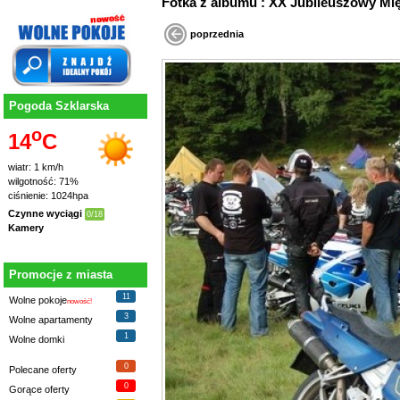
Fotka z albumu : XX Jubileuszowy
poprzednia
Pogoda Szklarska
o
14
C
wiatr: 1 km/h
wilgotność: 71%
ciśnienie: 1024hpa
Czynne wyciągi
0/18
Kamery
Promocje z miasta
11
Wolne pokoje
nowość!
3
Wolne apartamenty
1
Wolne domki
0
Polecane oferty
0
Gorące oferty