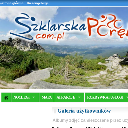
+strona główna
Riesengebirge
NOCLEGI
MAPA
ATRAKCJE
ROZRYWKA I USŁUGI
Galeria użytkowników
Albumy zdjęć zamieszczane przez u