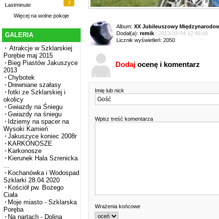
2
Lastminute
Więcej na
wolne pokoje
Album:
XX Jubileuszowy Międzynarodowy
Dodał(a):
remik
| 2013-03-04 12:45:00
GALERIA
Licznik wyświetleń: 2050
Atrakcje w Szklarskiej
Porębie maj 2015
Bieg Piastów Jakuszyce
Dodaj
ocenę i komentarz
2013
Chybotek
Drewniane szałasy
Imię lub nick
fotki ze Szklarskiej i
okolicy
Gwiazdy na Śniegu
Gwiazdy na śniegu
Wpisz treść komentarza
Idziemy na spacer na
Wysoki Kamień
Jakuszyce koniec 2008r
KARKONOSZE
Karkonosze
Kierunek Hala Szrenicka
...
Kochanówka i Wodospad
Szklarki 28.04.2020
Kościół pw. Bożego
Ciała
Moje miasto - Szklarska
Wrażenia końcowe
Poręba
Na nartach - Dolina