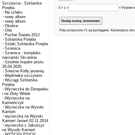
Szczęscia - Szklarska
Poręba
3 + 1 =
« Pytanie 
Na szlaku
nowy album
nowy album
Okolice
Orle
Pola oznaczone (*) są wymagane. Komentarze skra
Puchar Świata 2012
Szklarska Poręba
Szlaki Szklarska Poręba
Szrenica
Szrenica - kompleks
narciarski Ski-arena
Sztolnie kopalni pirytu
28.04.2020
Śnieżne Kotły jesienią
Wędrówka szczytami.
Wyciągi Szklarska
Poręba
Wycieczka do Dinoparku
i na Złoty Widok
Wycieczka na
Kamieńczyk
Wycieczka na Wysoki
Kamień
wycieczka na Wysoki
Kamień Jesień 02.11.2014
wycieczka z Jakuszyc
na Wysoki Kamień
WYŚCIGI PSICH