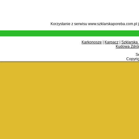
Korzystanie z serwisu www.szklarskaporeba.com.pl 
Karkonosze
|
Karpacz
|
Szklarska
Kudowa Zdrój
Se
Copyrig