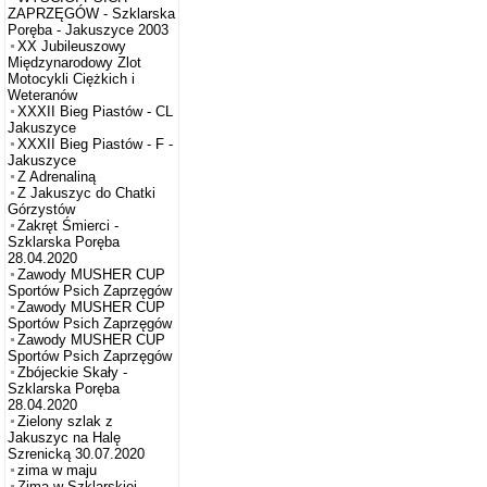
ZAPRZĘGÓW - Szklarska
Poręba - Jakuszyce 2003
XX Jubileuszowy
Międzynarodowy Zlot
Motocykli Ciężkich i
Weteranów
XXXII Bieg Piastów - CL
Jakuszyce
XXXII Bieg Piastów - F -
Jakuszyce
Z Adrenaliną
Z Jakuszyc do Chatki
Górzystów
Zakręt Śmierci -
Szklarska Poręba
28.04.2020
Zawody MUSHER CUP
Sportów Psich Zaprzęgów
Zawody MUSHER CUP
Sportów Psich Zaprzęgów
Zawody MUSHER CUP
Sportów Psich Zaprzęgów
Zbójeckie Skały -
Szklarska Poręba
28.04.2020
Zielony szlak z
Jakuszyc na Halę
Szrenicką 30.07.2020
zima w maju
Zima w Szklarskiej