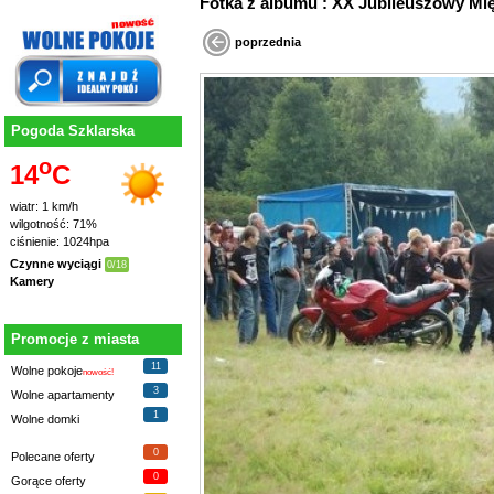
Fotka z albumu : XX Jubileuszowy
poprzednia
Pogoda Szklarska
o
14
C
wiatr: 1 km/h
wilgotność: 71%
ciśnienie: 1024hpa
Czynne wyciągi
0/18
Kamery
Promocje z miasta
11
Wolne pokoje
nowość!
3
Wolne apartamenty
1
Wolne domki
0
Polecane oferty
0
Gorące oferty