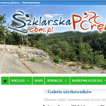
+strona główna
Riesengebirge
NOCLEGI
MAPA
ATRAKCJE
ROZRYWKA I USŁUGI
Galeria użytkowników
Albumy zdjęć zamieszczane przez u