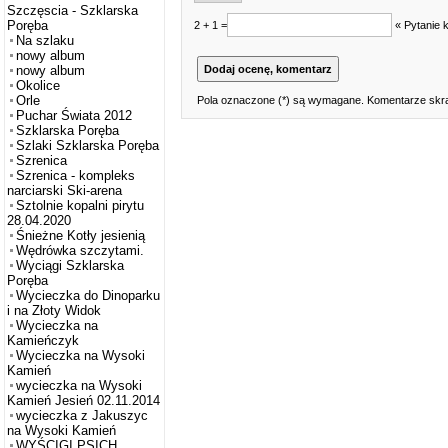
Szczęscia - Szklarska
Poręba
2 + 1 =
« Pytanie 
Na szlaku
nowy album
nowy album
Okolice
Orle
Pola oznaczone (*) są wymagane. Komentarze skra
Puchar Świata 2012
Szklarska Poręba
Szlaki Szklarska Poręba
Szrenica
Szrenica - kompleks
narciarski Ski-arena
Sztolnie kopalni pirytu
28.04.2020
Śnieżne Kotły jesienią
Wędrówka szczytami.
Wyciągi Szklarska
Poręba
Wycieczka do Dinoparku
i na Złoty Widok
Wycieczka na
Kamieńczyk
Wycieczka na Wysoki
Kamień
wycieczka na Wysoki
Kamień Jesień 02.11.2014
wycieczka z Jakuszyc
na Wysoki Kamień
WYŚCIGI PSICH