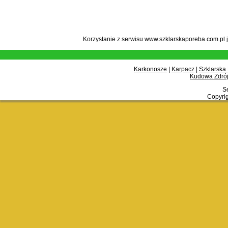
Korzystanie z serwisu www.szklarskaporeba.com.pl 
Karkonosze
|
Karpacz
|
Szklarska
Kudowa Zdrój
Se
Copyrig