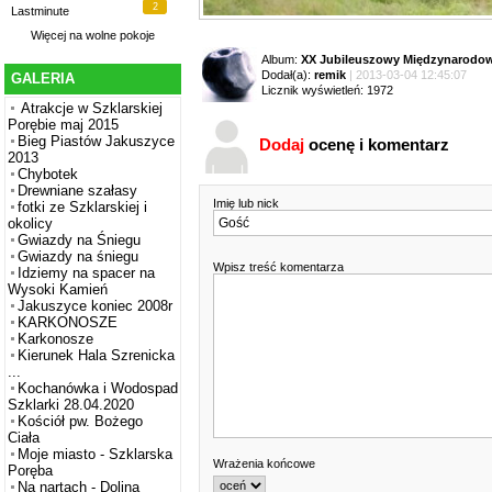
2
Lastminute
Więcej na
wolne pokoje
Album:
XX Jubileuszowy Międzynarodowy
Dodał(a):
remik
| 2013-03-04 12:45:07
GALERIA
Licznik wyświetleń: 1972
Atrakcje w Szklarskiej
Porębie maj 2015
Bieg Piastów Jakuszyce
Dodaj
ocenę i komentarz
2013
Chybotek
Drewniane szałasy
Imię lub nick
fotki ze Szklarskiej i
okolicy
Gwiazdy na Śniegu
Gwiazdy na śniegu
Wpisz treść komentarza
Idziemy na spacer na
Wysoki Kamień
Jakuszyce koniec 2008r
KARKONOSZE
Karkonosze
Kierunek Hala Szrenicka
...
Kochanówka i Wodospad
Szklarki 28.04.2020
Kościół pw. Bożego
Ciała
Moje miasto - Szklarska
Wrażenia końcowe
Poręba
Na nartach - Dolina