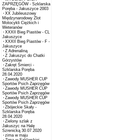
ZAPRZĘGÓW - Szklarska
Poręba - Jakuszyce 2003
XX Jubileuszowy
Międzynarodowy Zlot
Motocykli Ciężkich i
Weteranów
XXXII Bieg Piastów - CL
Jakuszyce
XXXII Bieg Piastów - F -
Jakuszyce
Z Adrenaliną
Z Jakuszyc do Chatki
Górzystów
Zakręt Śmierci -
Szklarska Poręba
28.04.2020
Zawody MUSHER CUP
Sportów Psich Zaprzęgów
Zawody MUSHER CUP
Sportów Psich Zaprzęgów
Zawody MUSHER CUP
Sportów Psich Zaprzęgów
Zbójeckie Skały -
Szklarska Poręba
28.04.2020
Zielony szlak z
Jakuszyc na Halę
Szrenicką 30.07.2020
zima w maju
Zima w Szklarskiej