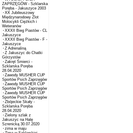
ZAPRZĘGÓW - Szklarska
Poręba - Jakuszyce 2003
XX Jubileuszowy
Międzynarodowy Zlot
Motocykli Ciężkich i
Weteranów
XXXII Bieg Piastów - CL
Jakuszyce
XXXII Bieg Piastów - F -
Jakuszyce
Z Adrenaliną
Z Jakuszyc do Chatki
Górzystów
Zakręt Śmierci -
Szklarska Poręba
28.04.2020
Zawody MUSHER CUP
Sportów Psich Zaprzęgów
Zawody MUSHER CUP
Sportów Psich Zaprzęgów
Zawody MUSHER CUP
Sportów Psich Zaprzęgów
Zbójeckie Skały -
Szklarska Poręba
28.04.2020
Zielony szlak z
Jakuszyc na Halę
Szrenicką 30.07.2020
zima w maju
Zima w Szklarskiej