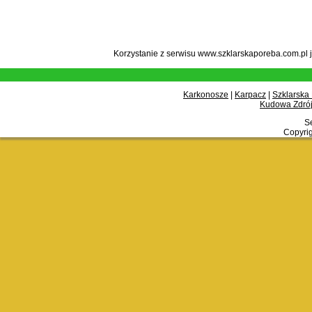
Korzystanie z serwisu www.szklarskaporeba.com.pl 
Karkonosze
|
Karpacz
|
Szklarska
Kudowa Zdrój
Se
Copyrig