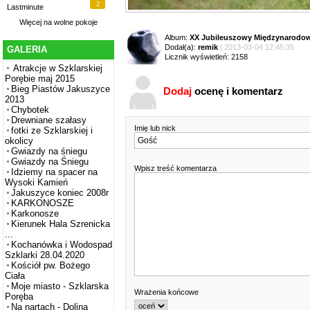
2
Lastminute
Więcej na
wolne pokoje
Album:
XX Jubileuszowy Międzynarodowy
Dodał(a):
remik
| 2013-03-04 12:45:35
GALERIA
Licznik wyświetleń: 2158
Atrakcje w Szklarskiej
Porębie maj 2015
Bieg Piastów Jakuszyce
Dodaj
ocenę i komentarz
2013
Chybotek
Drewniane szałasy
Imię lub nick
fotki ze Szklarskiej i
okolicy
Gwiazdy na śniegu
Gwiazdy na Śniegu
Wpisz treść komentarza
Idziemy na spacer na
Wysoki Kamień
Jakuszyce koniec 2008r
KARKONOSZE
Karkonosze
Kierunek Hala Szrenicka
...
Kochanówka i Wodospad
Szklarki 28.04.2020
Kościół pw. Bożego
Ciała
Moje miasto - Szklarska
Wrażenia końcowe
Poręba
Na nartach - Dolina