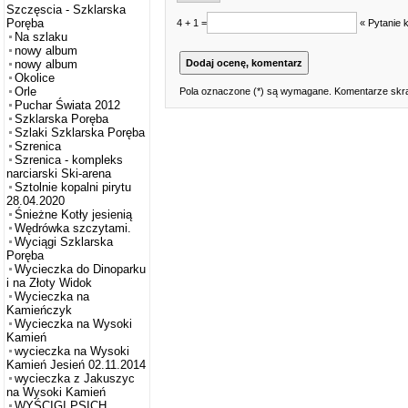
Szczęscia - Szklarska
Poręba
4 + 1 =
« Pytanie 
Na szlaku
nowy album
nowy album
Okolice
Orle
Pola oznaczone (*) są wymagane. Komentarze skra
Puchar Świata 2012
Szklarska Poręba
Szlaki Szklarska Poręba
Szrenica
Szrenica - kompleks
narciarski Ski-arena
Sztolnie kopalni pirytu
28.04.2020
Śnieżne Kotły jesienią
Wędrówka szczytami.
Wyciągi Szklarska
Poręba
Wycieczka do Dinoparku
i na Złoty Widok
Wycieczka na
Kamieńczyk
Wycieczka na Wysoki
Kamień
wycieczka na Wysoki
Kamień Jesień 02.11.2014
wycieczka z Jakuszyc
na Wysoki Kamień
WYŚCIGI PSICH