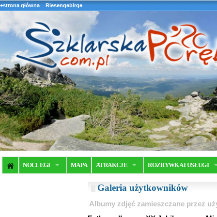
+strona główna
Riesengebirge
NOCLEGI
MAPA
ATRAKCJE
ROZRYWKA I USŁUGI
Galeria użytkowników
Albumy zdjęć zamieszczane przez u