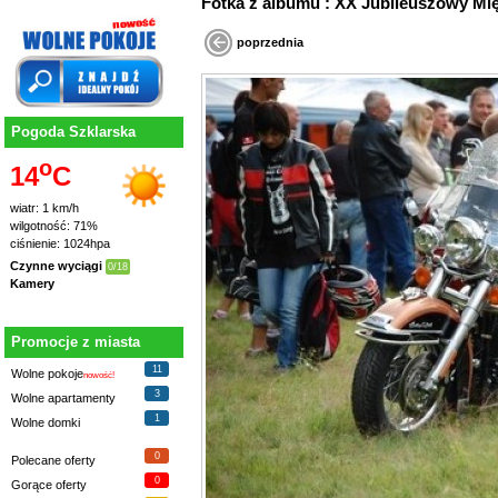
Fotka z albumu : XX Jubileuszowy
poprzednia
Pogoda Szklarska
o
14
C
wiatr: 1 km/h
wilgotność: 71%
ciśnienie: 1024hpa
Czynne wyciągi
0/18
Kamery
Promocje z miasta
11
Wolne pokoje
nowość!
3
Wolne apartamenty
1
Wolne domki
0
Polecane oferty
0
Gorące oferty