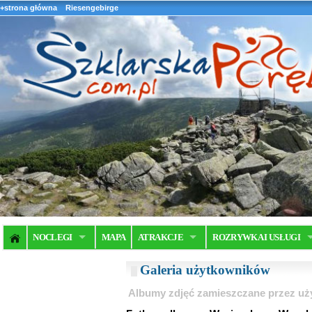
+strona główna
Riesengebirge
NOCLEGI
MAPA
ATRAKCJE
ROZRYWKA I USŁUGI
Galeria użytkowników
Albumy zdjęć zamieszczane przez u