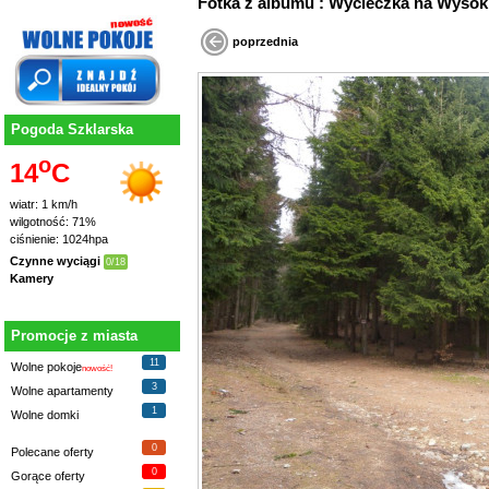
Fotka z albumu : Wycieczka na Wys
poprzednia
Pogoda Szklarska
o
14
C
wiatr: 1 km/h
wilgotność: 71%
ciśnienie: 1024hpa
Czynne wyciągi
0/18
Kamery
Promocje z miasta
11
Wolne pokoje
nowość!
3
Wolne apartamenty
1
Wolne domki
0
Polecane oferty
0
Gorące oferty