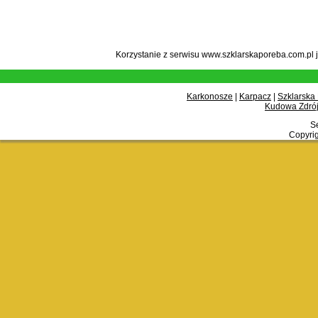
Korzystanie z serwisu www.szklarskaporeba.com.pl 
Karkonosze
|
Karpacz
|
Szklarska
Kudowa Zdrój
Se
Copyrig