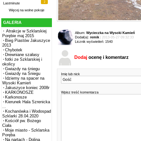
2
Lastminute
Więcej na
wolne pokoje
GALERIA
Atrakcje w Szklarskiej
Album:
Wycieczka na Wysoki Kamień
Porębie maj 2015
Dodał(a):
remik
| 2013-05-27 09:32:33
Bieg Piastów Jakuszyce
Licznik wyświetleń: 1540
2013
Chybotek
Drewniane szałasy
Dodaj
ocenę i komentarz
fotki ze Szklarskiej i
okolicy
Gwiazdy na śniegu
Gwiazdy na Śniegu
Imię lub nick
Idziemy na spacer na
Wysoki Kamień
Jakuszyce koniec 2008r
KARKONOSZE
Wpisz treść komentarza
Karkonosze
Kierunek Hala Szrenicka
...
Kochanówka i Wodospad
Szklarki 28.04.2020
Kościół pw. Bożego
Ciała
Moje miasto - Szklarska
Poręba
Na nartach - Dolina