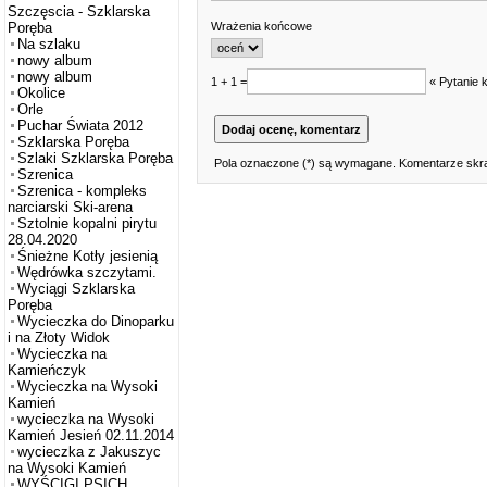
Szczęscia - Szklarska
Wrażenia końcowe
Poręba
Na szlaku
nowy album
nowy album
1 + 1 =
« Pytanie 
Okolice
Orle
Puchar Świata 2012
Szklarska Poręba
Szlaki Szklarska Poręba
Pola oznaczone (*) są wymagane. Komentarze skra
Szrenica
Szrenica - kompleks
narciarski Ski-arena
Sztolnie kopalni pirytu
28.04.2020
Śnieżne Kotły jesienią
Wędrówka szczytami.
Wyciągi Szklarska
Poręba
Wycieczka do Dinoparku
i na Złoty Widok
Wycieczka na
Kamieńczyk
Wycieczka na Wysoki
Kamień
wycieczka na Wysoki
Kamień Jesień 02.11.2014
wycieczka z Jakuszyc
na Wysoki Kamień
WYŚCIGI PSICH