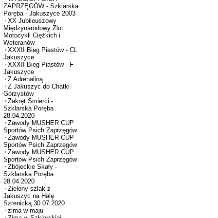
ZAPRZĘGÓW - Szklarska
Poręba - Jakuszyce 2003
XX Jubileuszowy
Międzynarodowy Zlot
Motocykli Ciężkich i
Weteranów
XXXII Bieg Piastów - CL
Jakuszyce
XXXII Bieg Piastów - F -
Jakuszyce
Z Adrenaliną
Z Jakuszyc do Chatki
Górzystów
Zakręt Śmierci -
Szklarska Poręba
28.04.2020
Zawody MUSHER CUP
Sportów Psich Zaprzęgów
Zawody MUSHER CUP
Sportów Psich Zaprzęgów
Zawody MUSHER CUP
Sportów Psich Zaprzęgów
Zbójeckie Skały -
Szklarska Poręba
28.04.2020
Zielony szlak z
Jakuszyc na Halę
Szrenicką 30.07.2020
zima w maju
Zima w Szklarskiej