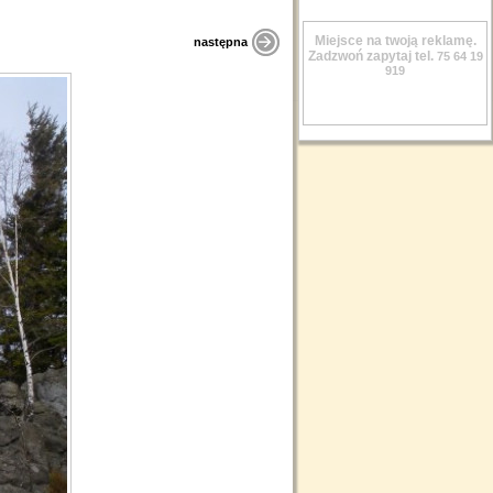
Miejsce na twoją reklamę.
następna
Zadzwoń zapytaj tel.
75 64 19
919