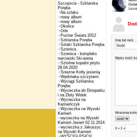
Albu
Szczęscia - Szklarska
Dodał
Poręba
Liczn
Na szlaku
nowy album
nowy album
Dod
Okolice
Orle
Puchar Świata 2012
Szklarska Poręba
Imię lub nick
Szlaki Szklarska Poręba
Szrenica
Szrenica - kompleks
Wpisz treść k
narciarski Ski-arena
Sztolnie kopalni pirytu
28.04.2020
Śnieżne Kotły jesienią
Wędrówka szczytami.
Wyciągi Szklarska
Poręba
Wycieczka do Dinoparku
i na Złoty Widok
Wycieczka na
Kamieńczyk
Wycieczka na Wysoki
Wrażenia koń
Kamień
wycieczka na Wysoki
Kamień Jesień 02.11.2014
wycieczka z Jakuszyc
3 + 1 =
na Wysoki Kamień
WYŚCIGI PSICH