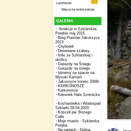
2
Lastminute
Więcej na
wolne pokoje
GALERIA
Atrakcje w Szklarskiej
Porębie maj 2015
Bieg Piastów Jakuszyce
2013
Chybotek
Drewniane szałasy
fotki ze Szklarskiej i
okolicy
Gwiazdy na Śniegu
Gwiazdy na śniegu
Idziemy na spacer na
Wysoki Kamień
Jakuszyce koniec 2008r
KARKONOSZE
Karkonosze
Kierunek Hala Szrenicka
...
Kochanówka i Wodospad
Szklarki 28.04.2020
Kościół pw. Bożego
Ciała
Moje miasto - Szklarska
Poręba
Na nartach - Dolina