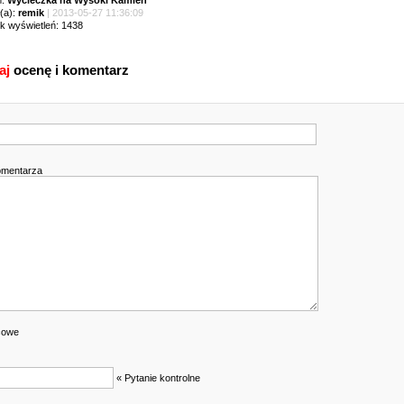
m:
Wycieczka na Wysoki Kamień
(a):
remik
| 2013-05-27 11:36:09
ik wyświetleń: 1438
aj
ocenę i komentarz
omentarza
cowe
« Pytanie kontrolne