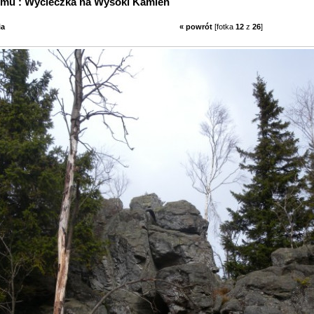
z albumu : Wycieczka na Wysoki Kamień
ia
« powrót
[fotka
12
z
26
]