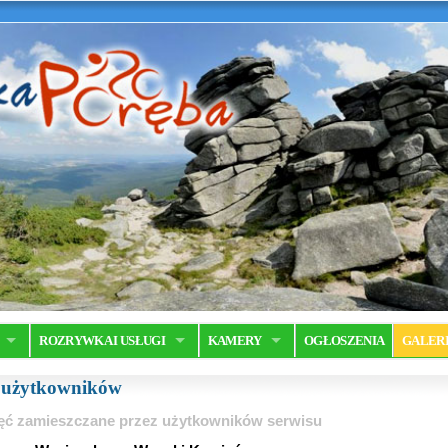
ROZRYWKA I USŁUGI
KAMERY
OGŁOSZENIA
GALER
a użytkowników
ęć zamieszczane przez użytkowników serwisu