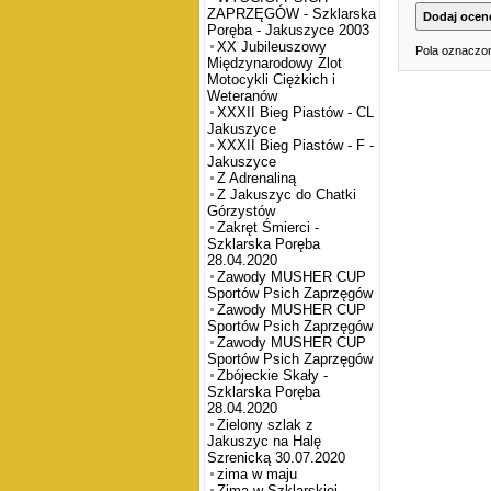
ZAPRZĘGÓW - Szklarska
Poręba - Jakuszyce 2003
XX Jubileuszowy
Pola oznaczon
Międzynarodowy Zlot
Motocykli Ciężkich i
Weteranów
XXXII Bieg Piastów - CL
Jakuszyce
XXXII Bieg Piastów - F -
Jakuszyce
Z Adrenaliną
Z Jakuszyc do Chatki
Górzystów
Zakręt Śmierci -
Szklarska Poręba
28.04.2020
Zawody MUSHER CUP
Sportów Psich Zaprzęgów
Zawody MUSHER CUP
Sportów Psich Zaprzęgów
Zawody MUSHER CUP
Sportów Psich Zaprzęgów
Zbójeckie Skały -
Szklarska Poręba
28.04.2020
Zielony szlak z
Jakuszyc na Halę
Szrenicką 30.07.2020
zima w maju
Zima w Szklarskiej