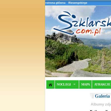
+strona główna
Riesengebirge
NOCLEGI
MAPA
ATRAKCJE
Galeri
Albumy zdj