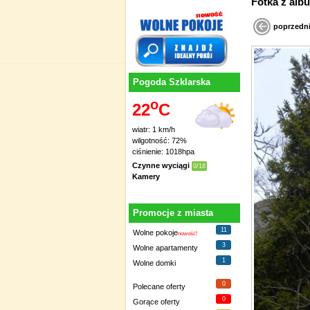
Fotka 
poprzedn
Pogoda Szklarska
o
22
C
wiatr: 1 km/h
wilgotność: 72%
ciśnienie: 1018hpa
Czynne wyciągi
0/18
Kamery
Promocje z miasta
11
Wolne pokoje
nowość!
3
Wolne apartamenty
1
Wolne domki
0
Polecane oferty
0
Gorące oferty