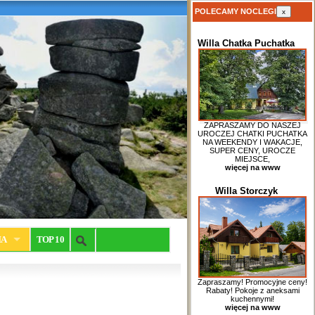
POLECAMY NOCLEGI
x
Willa Chatka Puchatka
ZAPRASZAMY DO NASZEJ
UROCZEJ CHATKI PUCHATKA
NA WEEKENDY I WAKACJE,
SUPER CENY, UROCZE
MIEJSCE,
więcej na www
Willa Storczyk
IA
TOP 10
Zapraszamy! Promocyjne ceny!
Rabaty! Pokoje z aneksami
kuchennymi!
więcej na www