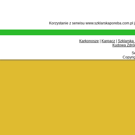
Korzystanie z serwisu www.szklarskaporeba.com.pl 
Karkonosze
|
Karpacz
|
Szklarska
Kudowa Zdrój
Se
Copyrig