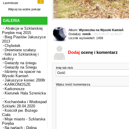
2
Lastminute
Więcej na
wolne pokoje
GALERIA
Atrakcje w Szklarskiej
Album:
Wycieczka na Wysoki Kamień
Porębie maj 2015
Dodał(a):
remik
| 2013-05-27 11:42:27
Bieg Piastów Jakuszyce
Licznik wyświetleń: 1458
2013
Chybotek
Drewniane szałasy
Dodaj
ocenę i komentarz
fotki ze Szklarskiej i
okolicy
Gwiazdy na śniegu
Gwiazdy na Śniegu
Imię lub nick
Idziemy na spacer na
Wysoki Kamień
Jakuszyce koniec 2008r
KARKONOSZE
Wpisz treść komentarza
Karkonosze
Kierunek Hala Szrenicka
...
Kochanówka i Wodospad
Szklarki 28.04.2020
Kościół pw. Bożego
Ciała
Moje miasto - Szklarska
Poręba
Na nartach - Dolina