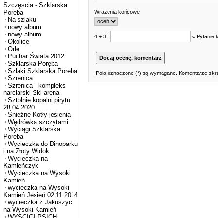
Szczęscia - Szklarska
Wrażenia końcowe
Poręba
Na szlaku
nowy album
nowy album
4 + 3 =
« Pytanie 
Okolice
Orle
Puchar Świata 2012
Szklarska Poręba
Szlaki Szklarska Poręba
Pola oznaczone (*) są wymagane. Komentarze skra
Szrenica
Szrenica - kompleks
narciarski Ski-arena
Sztolnie kopalni pirytu
28.04.2020
Śnieżne Kotły jesienią
Wędrówka szczytami.
Wyciągi Szklarska
Poręba
Wycieczka do Dinoparku
i na Złoty Widok
Wycieczka na
Kamieńczyk
Wycieczka na Wysoki
Kamień
wycieczka na Wysoki
Kamień Jesień 02.11.2014
wycieczka z Jakuszyc
na Wysoki Kamień
WYŚCIGI PSICH