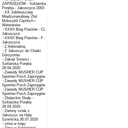
ZAPRZĘGÓW - Szklarska
Poręba - Jakuszyce 2003
XX Jubileuszowy
Międzynarodowy Zlot
Motocykli Ciężkich i
Weteranów
XXXII Bieg Piastów - CL
Jakuszyce
XXXII Bieg Piastów - F -
Jakuszyce
Z Adrenaliną
Z Jakuszyc do Chatki
Górzystów
Zakręt Śmierci -
Szklarska Poręba
28.04.2020
Zawody MUSHER CUP
Sportów Psich Zaprzęgów
Zawody MUSHER CUP
Sportów Psich Zaprzęgów
Zawody MUSHER CUP
Sportów Psich Zaprzęgów
Zbójeckie Skały -
Szklarska Poręba
28.04.2020
Zielony szlak z
Jakuszyc na Halę
Szrenicką 30.07.2020
zima w maju
Zima w Szklarskiej