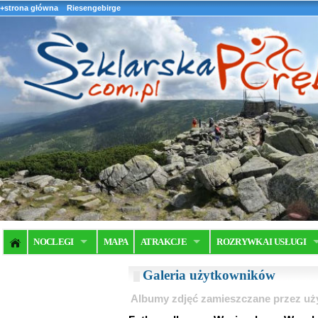
+strona główna
Riesengebirge
NOCLEGI
MAPA
ATRAKCJE
ROZRYWKA I USŁUGI
Galeria użytkowników
Albumy zdjęć zamieszczane przez u