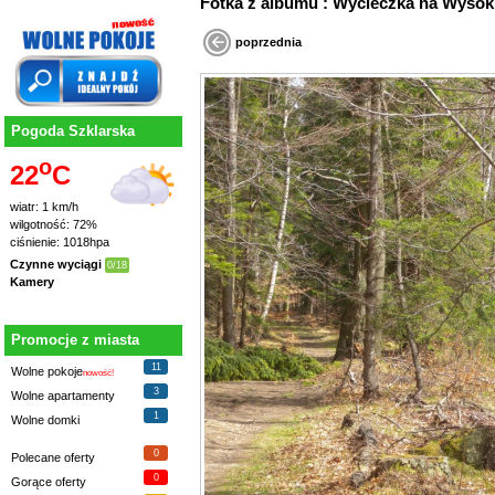
Fotka z albumu : Wycieczka na Wys
poprzednia
Pogoda Szklarska
o
22
C
wiatr: 1 km/h
wilgotność: 72%
ciśnienie: 1018hpa
Czynne wyciągi
0/18
Kamery
Promocje z miasta
11
Wolne pokoje
nowość!
3
Wolne apartamenty
1
Wolne domki
0
Polecane oferty
0
Gorące oferty